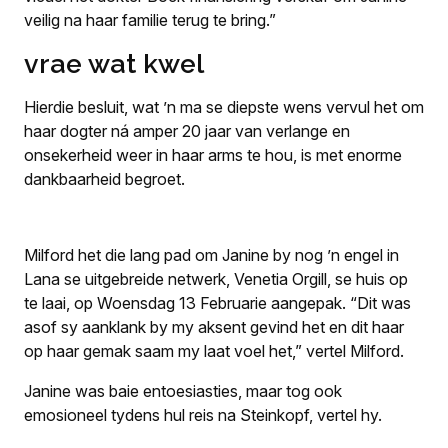
veilig na haar familie terug te bring.”
vrae wat kwel
Hierdie besluit, wat ’n ma se diepste wens vervul het om
haar dogter ná amper 20 jaar van verlange en
onsekerheid weer in haar arms te hou, is met enorme
dankbaarheid begroet.
Milford het die lang pad om Janine by nog ’n engel in
Lana se uitgebreide netwerk, Venetia Orgill, se huis op
te laai, op Woensdag 13 Februarie aangepak. “Dit was
asof sy aanklank by my aksent gevind het en dit haar
op haar gemak saam my laat voel het,” vertel Milford.
Janine was baie entoesiasties, maar tog ook
emosioneel tydens hul reis na Steinkopf, vertel hy.