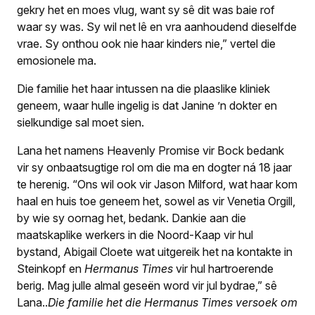
gekry het en moes vlug, want sy sê dit was baie rof
waar sy was. Sy wil net lê en vra aanhoudend dieselfde
vrae. Sy onthou ook nie haar kinders nie,” vertel die
emosionele ma.
Die familie het haar intussen na die plaaslike kliniek
geneem, waar hulle ingelig is dat Janine ’n dokter en
sielkundige sal moet sien.
Lana het namens Heavenly Promise vir Bock bedank
vir sy onbaatsugtige rol om die ma en dogter ná 18 jaar
te herenig. “Ons wil ook vir Jason Milford, wat haar kom
haal en huis toe geneem het, sowel as vir Venetia Orgill,
by wie sy oornag het, bedank. Dankie aan die
maatskaplike werkers in die Noord-Kaap vir hul
bystand, Abigail Cloete wat uitgereik het na kontakte in
Steinkopf en
Hermanus Times
vir hul hartroerende
berig. Mag julle almal geseën word vir jul bydrae,” sê
Lana.
.
Die familie het die Hermanus Times versoek om