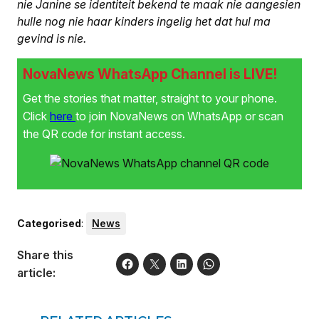
nie Janine se identiteit bekend te maak nie aangesien
hulle nog nie haar kinders ingelig het dat hul ma
gevind is nie.
NovaNews WhatsApp Channel is LIVE!
Get the stories that matter, straight to your phone.
Click
here
to join NovaNews on WhatsApp or scan
the QR code for instant access.
Categorised
:
News
Share this
article: