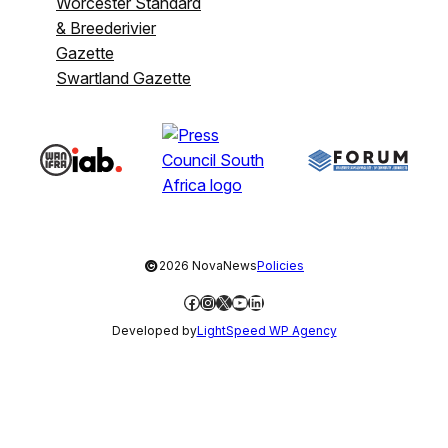
Worcester Standard
& Breederivier
Gazette
Swartland Gazette
©
2026 NovaNews
Policies
Facebook
Instagram
X
YouTube
LinkedIn
Developed by
LightSpeed WP Agency