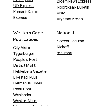
BloemNewsExpress
UD Express
Noordkaap Bulletin
Komani-Karoo
Vista
Express
Vrystaat Kroon
Western Cape
National
Publications
Soccer Laduma
Kickoff
City Vision
rooi rose
Tygerburger
People’s Post
District Mail &
Helderberg Gazette
Eikestad Nuus
Hermanus Times
Paarl Post
Weslander
Weskus Nuus