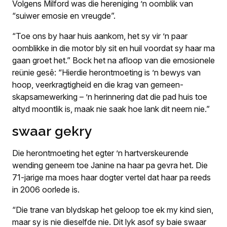
Volgens Milford was die hereniging ’n oomblik van
“suiwer emosie en vreugde”.
“Toe ons by haar huis aankom, het sy vir ’n paar
oomblikke in die motor bly sit en huil voordat sy haar ma
gaan groet het.” Bock het na afloop van die emosionele
reünie gesê: “Hierdie herontmoeting is ’n bewys van
hoop, veerkragtigheid en die krag van gemeen­
skapsamewerking – ’n herinnering dat die pad huis toe
altyd moontlik is, maak nie saak hoe lank dit neem nie.”
swaar gekry
Die herontmoeting het egter ’n hart­verskeurende
wending geneem toe Janine na haar pa gevra het. Die
71-jarige ma moes haar dogter vertel dat haar pa reeds
in 2006 oorlede is.
“Die trane van blydskap het geloop toe ek my kind sien,
maar sy is nie dieselfde nie. Dit lyk asof sy baie swaar