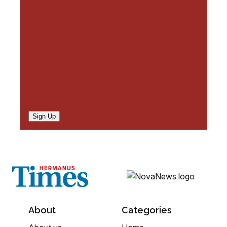
e
d
)
Sign Up
About
Categories