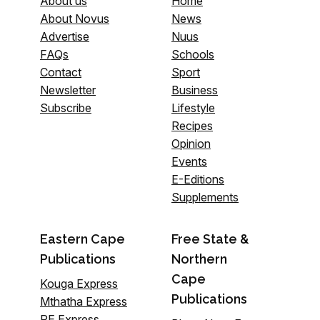
About us
Home
About Novus
News
Advertise
Nuus
FAQs
Schools
Contact
Sport
Newsletter
Business
Subscribe
Lifestyle
Recipes
Opinion
Events
E-Editions
Supplements
Eastern Cape
Free State &
Publications
Northern
Cape
Kouga Express
Publications
Mthatha Express
PE Express