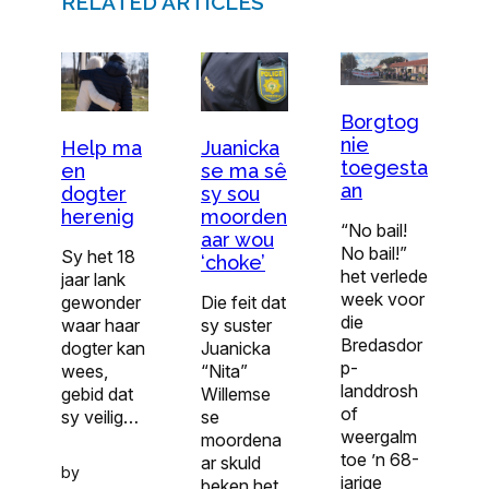
RELATED ARTICLES
Borgtog
nie
Help ma
Juanicka
toegesta
en
se ma sê
an
dogter
sy sou
herenig
moorden
“No bail!
aar wou
No bail!”
Sy het 18
‘choke’
het verlede
jaar lank
week voor
gewonder
Die feit dat
die
waar haar
sy suster
Bredasdor
dogter kan
Juanicka
p-
wees,
“Nita”
landdrosh
gebid dat
Willemse
of
sy veilig…
se
weergalm
moordena
toe ’n 68-
ar skuld
by
jarige
beken het