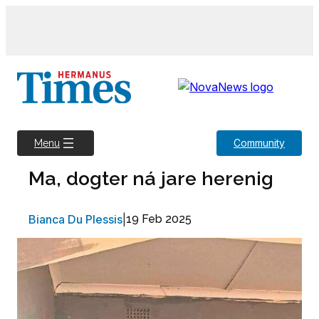
Skip
to
content
Community
Menu
Ma, dogter ná jare herenig
Bianca Du Plessis
|
19 Feb 2025