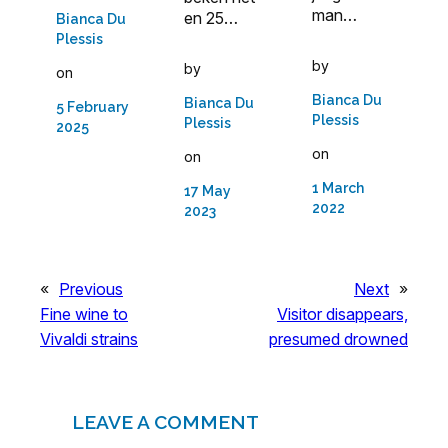
man…
en 25…
Bianca Du
Plessis
by
by
on
Bianca Du
Bianca Du
5 February
Plessis
Plessis
2025
on
on
1 March
17 May
2022
2023
«
Previous
Next
»
Fine wine to
Visitor disappears,
Vivaldi strains
presumed drowned
LEAVE A COMMENT