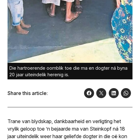
Die hartroerende oomblik toe die ma en dogter ná byna
20 jaar uiteindelik herenig is.
Share this article:
Trane van blydskap, dankbaarheid en verligting het
vrylik geloop toe ’n bejaarde ma van Steinkopf ná 18
jaar uiteindelik weer haar geliefde dogter in die oë kon