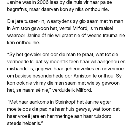
Janine was in 2006 laas by die huis vir haar pa se
begrafnis, maar daarvan kon sy niks onthou nie.
Die jare tussen-in, waartydens sy glo saam met ’n man
in Arniston gewoon het, vertel Milford, is ’n raaisel
waaroor Janine óf nie wil praat nie óf weens trauma nie
kan onthou nie.
“Sy het geweier om oor die man te praat, wat tot die
vermoede lei dat sy moontlik teen haar wil aangehou en
mishandel is, gegewe haar geheueverlies en onvermoë
om basiese besonderhede oor Arniston te onthou. Sy
kon ook nie vir my die man saam met wie sy gewoon
het, se naam sê nie,” verduidelik Milford.
“Met haar aankoms in Steinkopf het Janine egter
moeiteloos die pad na haar huis gewys, wat toon dat
haar vroeë jare en herinneringe aan haar tuisdorp
steeds helder is.”