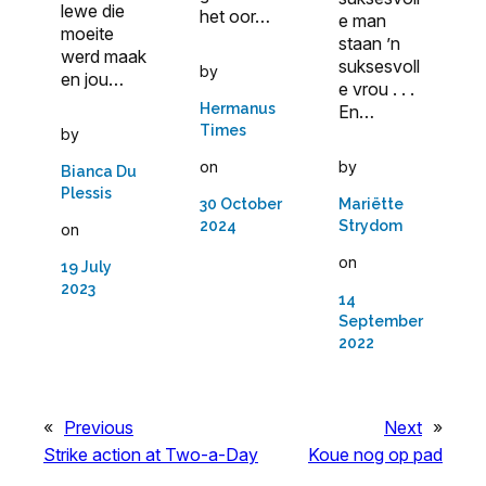
lewe die
het oor…
e man
moeite
staan ’n
werd maak
suksesvoll
by
en jou…
e vrou . . .
Hermanus
En…
Times
by
by
on
Bianca Du
Plessis
Mariëtte
30 October
Strydom
2024
on
on
19 July
2023
14
September
2022
«
Previous
Next
»
Strike action at Two-a-Day
Koue nog op pad