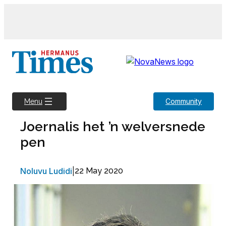
Skip
to
content
Community
Menu
Joernalis het ’n welversnede
pen
Noluvu Ludidi
|
22 May 2020