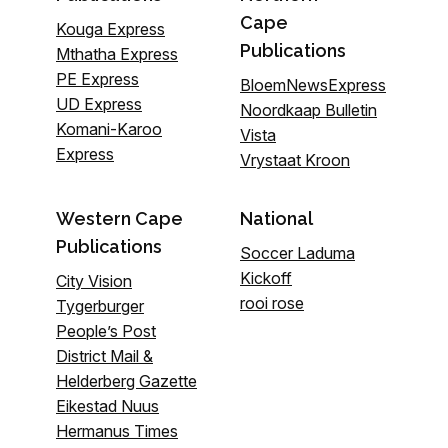
Cape
Kouga Express
Publications
Mthatha Express
PE Express
BloemNewsExpress
UD Express
Noordkaap Bulletin
Komani-Karoo
Vista
Express
Vrystaat Kroon
Western Cape
National
Publications
Soccer Laduma
Kickoff
City Vision
rooi rose
Tygerburger
People’s Post
District Mail &
Helderberg Gazette
Eikestad Nuus
Hermanus Times