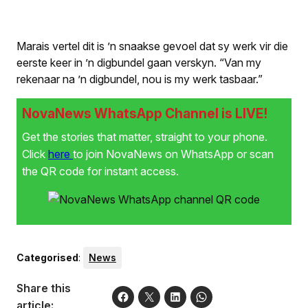
Marais vertel dit is ’n snaakse gevoel dat sy werk vir die
eerste keer in ’n digbundel gaan verskyn. “Van my
rekenaar na ’n digbundel, nou is my werk tasbaar.”
NovaNews WhatsApp Channel is LIVE!
Get the stories that matter, straight to your phone.
Click
here
to join NovaNews on WhatsApp or scan
the QR code for instant access.
Categorised
:
News
Share this
article: