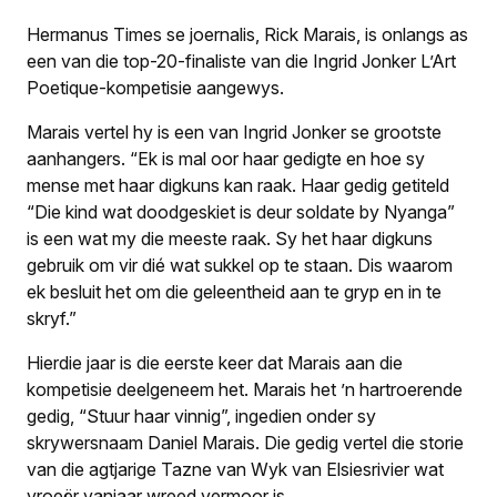
Hermanus Times
se joernalis, Rick Marais, is onlangs as
een van die top-20-finaliste van die Ingrid Jonker L’Art
Poetique-kompetisie aangewys.
Marais vertel hy is een van Ingrid Jonker se grootste
aanhangers. “Ek is mal oor haar gedigte en hoe sy
mense met haar digkuns kan raak. Haar gedig getiteld
“
Die kind wat doodgeskiet is deur soldate by Nyanga
”
is een wat my die meeste raak. Sy het haar digkuns
gebruik om vir dié wat sukkel op te staan. Dis waarom
ek besluit het om die geleent­heid aan te gryp en in te
skryf.”
Hierdie jaar is die eerste keer dat Marais aan die
kompetisie deelgeneem het. Marais het ’n hartroerende
gedig,
“Stuur haar vinnig”
, ingedien onder sy
skrywersnaam Daniel Marais. Die gedig vertel die storie
van die agtjarige Tazne van Wyk van Elsiesrivier wat
vroeër vanjaar wreed vermoor is.