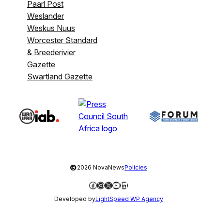
Paarl Post
Weslander
Weskus Nuus
Worcester Standard
& Breederivier
Gazette
Swartland Gazette
©
2026 NovaNews
Policies
Facebook
Instagram
X
YouTube
LinkedIn
Developed by
LightSpeed WP Agency