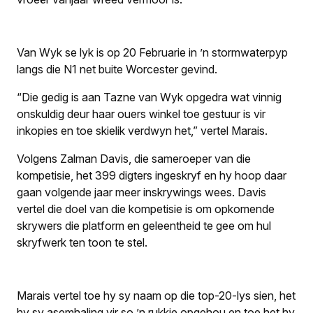
Van Wyk se lyk is op 20 Februarie in ’n stormwaterpyp
langs die N1 net buite Worcester gevind.
“Die gedig is aan Tazne van Wyk opgedra wat vinnig
onskuldig deur haar ouers winkel toe gestuur is vir
inkopies en toe skielik verdwyn het,” vertel Marais.
Volgens Zalman Davis, die sameroeper van die
kompetisie, het 399 digters ingeskryf en hy hoop daar
gaan volgende jaar meer inskrywings wees. Davis
vertel die doel van die kompetisie is om opkomende
skrywers die platform en geleentheid te gee om hul
skryfwerk ten toon te stel.
Marais vertel toe hy sy naam op die top-20-lys sien, het
hy sy asemhaling vir so ’n rukkie opgehou en toe het hy