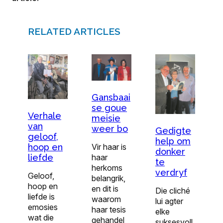
RELATED ARTICLES
Gansbaai
se goue
Verhale
meisie
van
weer bo
Gedigte
geloof,
help om
Vir haar is
hoop en
donker
haar
liefde
te
herkoms
verdryf
Geloof,
belangrik,
hoop en
en dit is
Die cliché
liefde is
waarom
lui agter
emosies
haar tesis
elke
wat die
gehandel
suksesvoll