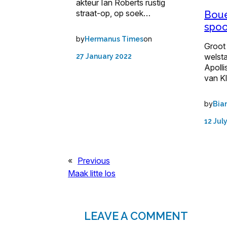
akteur Ian Roberts rustig
straat-op, op soek…
Boue
spoo
by
on
Hermanus Times
Groot
welst
27 January 2022
Apolli
van K
by
Bia
12 Jul
«
Previous
Maak litte los
LEAVE A COMMENT