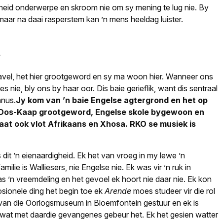
heid onderwerpe en skroom nie om sy mening te lug nie. By
, maar na daai rasperstem kan ’n mens heeldag luister.
?
avel, het hier grootgeword en sy ma woon hier. Wanneer ons
s nie, bly ons by haar oor. Dis baie gerieflik, want dis sentraal
anus.
Jy kom van ’n baie Engelse agtergrond en het op
die Oos-Kaap grootgeword, Engelse skole bygewoon en
aat ook vlot Afrikaans en Xhosa. RKO se musiek is
is dit ’n eienaardigheid. Ek het van vroeg in my lewe ’n
ilie is Walliesers, nie Engelse nie. Ek was vir ’n ruk in
as ’n vreemdeling en het gevoel ek hoort nie daar nie. Ek kon
osionele ding het begin toe ek
Arende
moes studeer vir die rol
van die Oorlogsmuseum in Bloemfontein gestuur en ek is
 wat met daardie gevangenes gebeur het. Ek het gesien watter