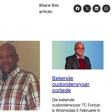
Share this
article:
Bekende
oudonderwyser
oorlede
Die bekende
oudonderwyser TC Fortuin
is Woensdag 5 Februarie in