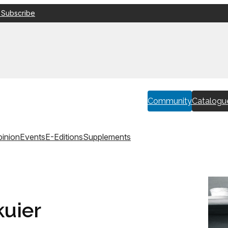
 Subscribe
Community
Catalogu
inion
Events
E-Editions
Supplements
kuier