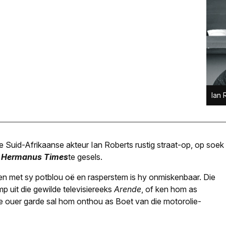
Ian 
Suid-Afrikaanse akteur Ian Roberts rustig straat-op, op soek
t
Hermanus Times
te gesels.
 en met sy potblou oë en rasperstem is hy onmiskenbaar. Die
uit die gewilde televisiereeks
Arende
, of ken hom as
ie ouer garde sal hom onthou as Boet van die motorolie-