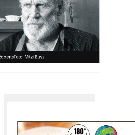
RobertsFoto: Mitzi Buys