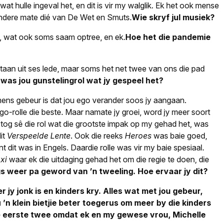
at hulle ingeval het, en dit is vir my walglik. Ek het ook mense
indere mate dié van De Wet en Smuts.
Wie skryf jul musiek?
, wat ook soms saam optree, en ek.
Hoe het die pandemie
staan uit ses lede, maar soms het net twee van ons die pad
was jou gunstelingrol wat jy gespeel het?
 mens gebeur is dat jou ego verander soos jy aangaan.
 ego-rolle die beste. Maar namate jy groei, word jy meer soort
 tog sê die rol wat die grootste impak op my gehad het, was
dit
Verspeelde Lente
. Ook die reeks
Heroes
was baie goed,
 dit was in Engels. Daardie rolle was vir my baie spesiaal.
axi
waar ek die uitdaging gehad het om die regie te doen, die
s weer pa geword van ’n tweeling. Hoe ervaar jy dit?
r jy jonk is en kinders kry. Alles wat met jou gebeur,
 ’n klein bietjie beter toegerus om meer by die kinders
ie eerste twee omdat ek en my gewese vrou, Michelle