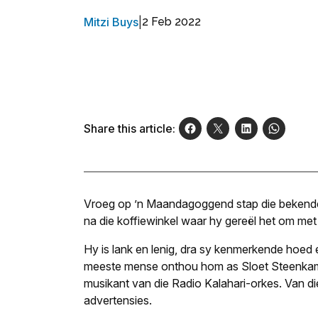
Mitzi Buys
|
2 Feb 2022
Share this article:
Vroeg op ’n Maandagoggend stap die bekende 
na die koffiewinkel waar hy gereël het om me
Hy is lank en lenig, dra sy kenmer­kende hoed
meeste mense onthou hom as Sloet Steenkamp 
musikant van die Radio Kalahari-orkes. Van d
advertensies.