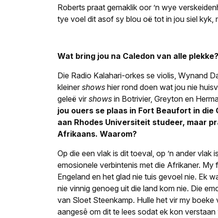
Roberts praat gemaklik oor ’n wye verskeiden
tye voel dit asof sy blou oë tot in jou siel kyk
Wat bring jou na Caledon van alle plekke
Die Radio Kalahari-orkes se violis, Wynand D
kleiner
shows
hier rond doen wat jou nie huisve
geleë vir
shows
in Botrivier, Greyton en Herm
jou ouers se plaas in Fort Beaufort in 
aan Rhodes Universiteit studeer, maar pr
Afrikaans. Waarom?
Op die een vlak is dit toeval, op ’n ander vlak 
emosionele verbintenis met die Afrikaner. My fam
Engeland en het glad nie tuis gevoel nie. Ek w
nie vinnig genoeg uit die land kom nie. Die em
van Sloet Steenkamp. Hulle het vir my boeke 
aangesê om dit te lees sodat ek kon verstaan