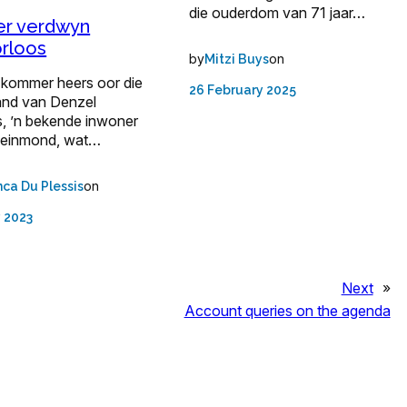
die ouderdom van 71 jaar…
r verdwyn
rloos
by
on
Mitzi Buys
 kommer heers oor die
26 February 2025
and van Denzel
s, ’n bekende inwoner
leinmond, wat…
on
nca Du Plessis
y 2023
Next
»
Account queries on the agenda