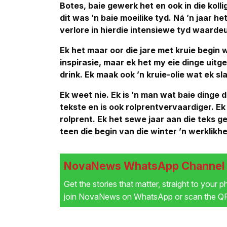
Botes, baie gewerk het en ook in die koll
dit was ’n baie moeilike tyd. Ná ’n jaar h
verlore in hierdie intensiewe tyd waardeu
Ek het maar oor die jare met kruie begin
inspirasie, maar ek het my eie dinge uit
drink. Ek maak ook ’n kruie-olie wat ek sl
Ek weet nie. Ek is ’n man wat baie dinge d
tekste en is ook rolprentvervaardiger. Ek p
rolprent. Ek het sewe jaar aan die teks g
teen die begin van die winter ’n werklikhe
NovaNews WhatsApp Channel i
Get the stories that matter, straight to your 
join NovaNews on WhatsApp or scan the QR 