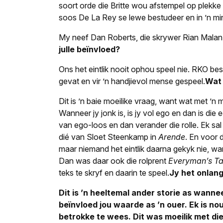
soort orde die Britte wou afstempel op plekke w
soos De La Rey se lewe bestudeer en in ’n m
My neef Dan Roberts, die skrywer Rian Malan
julle beïnvloed?
Ons het eintlik nooit ophou speel nie. RKO be
gevat en vir ’n handjievol mense gespeel.
Wat 
Dit is ’n baie moeilike vraag, want wat met ’n
Wanneer jy jonk is, is jy vol ego en dan is die
van ego-loos en dan verander die rolle. Ek sal
dié van Sloet Steenkamp in
Arende
. En voor 
maar niemand het eintlik daarna gekyk nie, want
Dan was daar ook die rolprent
Everyman’s T
teks te skryf en daarin te speel.
Jy het onlang
Dit is ’n heeltemal ander storie as wannee
beïnvloed jou waarde as ’n ouer. Ek is nou
betrokke te wees. Dit was moeilik met d