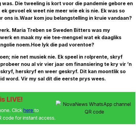
ig was. Die tweeling is kort voor die pandemie gebore en
et ek gevoel ek weet nie meer wie ek is nie. Ek was so
r ons is.
Waar kom jou belangstelling in kruie vandaan?
 werk. Maria Treben se Sweden Bitters was my
gewerk en maak my eie tee-mengsel wat ek daagliks
angolie noem.
Hoe lyk die pad vorentoe?
oen; nie net musiek nie. Ek speel in rolprente, skryf
robeer nou al vir vier jaar om finansiering te kry vir ’n
eskryf, herskryf en weer geskryf. Dit kan moontlik so
id word. Vir my sal dít die eerste prys wees.
s LIVE!
phone. Click
here
to
code for instant access.