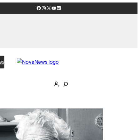
Facebook
Instagram
X
YouTube
LinkedIn
es