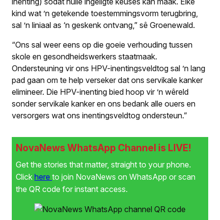
inenting) sodat hulle ingeligte keuses kan maak. Elke
kind wat ’n getekende toestemmingsvorm terugbring,
sal ’n liniaal as ‘n geskenk ontvang,” sê Groenewald.
“Ons sal weer eens op die goeie verhouding tussen
skole en gesondheidswerkers staatmaak.
Ondersteuning vir ons HPV-inentingsveldtog sal ’n lang
pad gaan om te help verseker dat ons servikale kanker
elimineer. Die HPV-inenting bied hoop vir ’n wêreld
sonder servikale kanker en ons bedank alle ouers en
versorgers wat ons inentingsveldtog ondersteun.”
NovaNews WhatsApp Channel is LIVE!
Get the stories that matter, straight to your phone.
Click
here
to join NovaNews on WhatsApp or scan
the QR code for instant access.