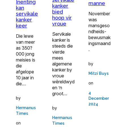
Inenting
manne
kanker
kan
bied
November
servikale
hoop vir
was
kanker
vroue
mansgeso
keer
ndheids­
Servikale
Die lewe
bewusmak
kanker is
van meer
ingsmaand
steeds die
as 350?
.
vierde
000 jong
mees
meisies is
algemene
by
die
kanker by
afgelope
Mitzi Buys
vroue
10 jaar in
wêreldwyd
on
die…
en ’n
4
groot…
by
December
2024
by
Hermanus
Times
Hermanus
on
Times