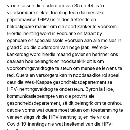
vroue tussen die ouderdom van 35 en 44, is ’n
voorkombare siekte. Inenting teen die menslike
papillomavirus (HPV) is ’n doeltreffende en
bekostigbare manier om dié soort kanker te voorkom.
Hierdie inenting word in Februarie en Maart by
openbare en spesiale skole voorsien aan alle meisies in
graad 5 bo die ouderdom van nege jaar. Wêreld-
kankerdag word hierdie maand gevier en herinner ons
daaraan hoe belangrik en noodsaaklik dit is om
voorkomingsveldtogte te steun om mense se lewens te
red. Ouers en versorgers kan ’n noodsaaklike rol speel
deur die Wes-Kaapse gesondheidsdepartement se
HPV-inentingsveldtog te ondersteun. Byron la Hoe,
kommunikasiebeampte van die provinsiale
gesondheidsdepartement, sê dit belangrik om te onthou
dat die vorms wat ouers moet teken om toestemming te
verleen slegs vir die HPV-inenting is, en nie vir die
Covid-19-inentings nie wat heeltemal van die HPV-