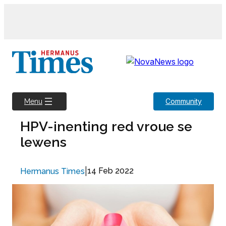
Skip
to
content
Community
Menu
HPV-inenting red vroue se
lewens
|
14 Feb 2022
Hermanus Times