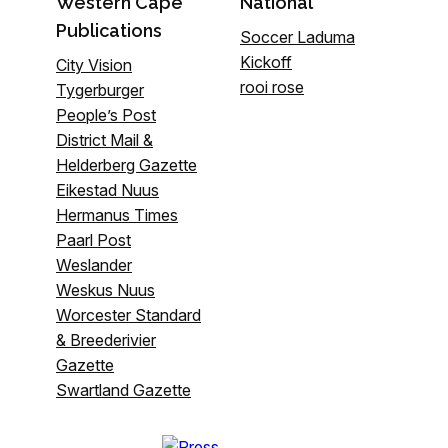
Western Cape
National
Publications
Soccer Laduma
Kickoff
City Vision
rooi rose
Tygerburger
People’s Post
District Mail &
Helderberg Gazette
Eikestad Nuus
Hermanus Times
Paarl Post
Weslander
Weskus Nuus
Worcester Standard
& Breederivier
Gazette
Swartland Gazette