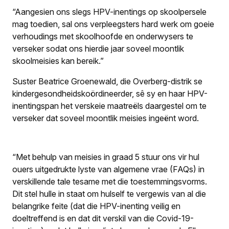
“Aangesien ons slegs HPV-inentings op skoolpersele
mag toedien, sal ons verpleegsters hard werk om goeie
verhoudings met skoolhoofde en onderwysers te
verseker sodat ons hierdie jaar soveel moontlik
skoolmeisies kan bereik.”
Suster Beatrice Groenewald, die Overberg-distrik se
kindergesondheidskoördineerder, sê sy en haar HPV-
inentingspan het verskeie maatreëls daargestel om te
verseker dat soveel moontlik meisies ingeënt word.
“Met behulp van meisies in graad 5 stuur ons vir hul
ouers uitgedrukte lyste van algemene vrae (FAQs) in
verskillende tale tesame met die toestemmingsvorms.
Dit stel hulle in staat om hulself te vergewis van al die
belangrike feite (dat die HPV-inenting veilig en
doeltreffend is en dat dit verskil van die Covid-19-