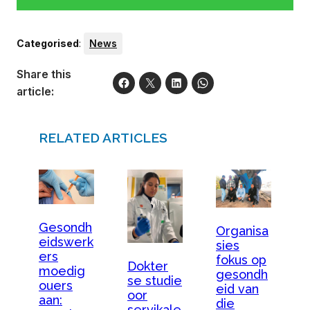
Categorised
:
News
Share this
article:
RELATED ARTICLES
Gesondh
Organisa
eidswerk
sies
ers
fokus op
Dokter
moedig
gesondh
se studie
ouers
eid van
oor
aan:
die
servikale