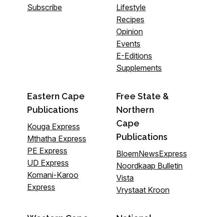
Subscribe
Lifestyle
Recipes
Opinion
Events
E-Editions
Supplements
Eastern Cape
Free State &
Publications
Northern
Cape
Kouga Express
Publications
Mthatha Express
PE Express
BloemNewsExpress
UD Express
Noordkaap Bulletin
Komani-Karoo
Vista
Express
Vrystaat Kroon