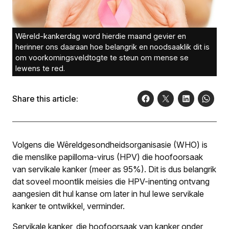
Wêreld-kankerdag word hierdie maand gevier en
herinner ons daaraan hoe belangrik en noodsaaklik dit is
om voorkomingsveldtogte te steun om mense se
lewens te red.
Share this article:
Volgens die Wêreldgesondheidsorganisasie (WHO) is
die menslike papilloma-virus (HPV) die hoofoorsaak
van servikale kanker (meer as 95%). Dit is dus belangrik
dat soveel moontlik meisies die HPV-inenting ontvang
aangesien dit hul kanse om later in hul lewe servikale
kanker te ontwikkel, verminder.
Servikale kanker, die hoofoorsaak van kanker onder