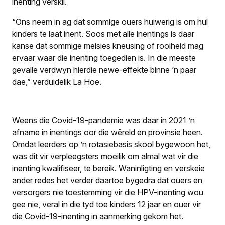
inenting verskil.
“Ons neem in ag dat sommige ouers huiwerig is om hul
kinders te laat inent. Soos met alle inentings is daar
kanse dat sommige meisies kneusing of rooiheid mag
ervaar waar die inenting toegedien is. In die meeste
gevalle verdwyn hierdie newe-effekte binne ’n paar
dae,” verduidelik La Hoe.
Weens die Covid-19-pandemie was daar in 2021 ’n
afname in inentings oor die wêreld en provinsie heen.
Omdat leerders op ’n rotasiebasis skool bygewoon het,
was dit vir verpleegsters moeilik om almal wat vir die
inenting kwalifiseer, te bereik. Waninligting en verskeie
ander redes het verder daartoe bygedra dat ouers en
versorgers nie toestemming vir die HPV-inenting wou
gee nie, veral in die tyd toe kinders 12 jaar en ouer vir
die Covid-19-inenting in aanmerking gekom het.