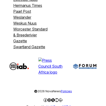
Hermanus Times
Paarl Post
Weslander
Weskus Nuus
Worcester Standard
& Breederivier
Gazette
Swartland Gazette
©
2026 NovaNews
Policies
Facebook
Instagram
X
YouTube
LinkedIn