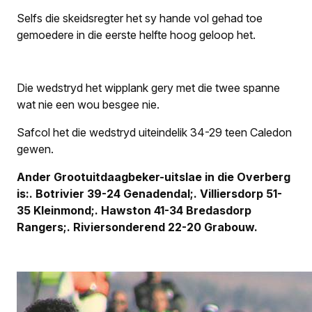
Selfs die skeidsregter het sy hande vol gehad toe
gemoedere in die eerste helfte hoog geloop het.
Die wedstryd het wipplank gery met die twee spanne
wat nie een wou besgee nie.
Safcol het die wedstryd uiteindelik 34-29 teen Caledon
gewen.
Ander Grootuitdaagbeker-uitslae in die Overberg
is:
.
Botrivier 39-24 Genadendal;
.
Villiersdorp 51-
35 Kleinmond;
.
Hawston 41-34 Bredasdorp
Rangers;
.
Riviersonderend 22-20 Grabouw.