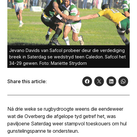
Jevano Davids van Safcol probeer deur die verdediging
breek in Saterdag se wedstryd teen Caledon. Safcol het
34-29 gewen. Foto: Mariëtte Strydom
Share this article:
Ná drie weke se rugbydroogte weens die eendeweer
wat die Overberg die afgelope tyd getref het, was
paviljoene Saterdag weer stampvol toeskouers om hul
gunstelingspanne te ondersteun.