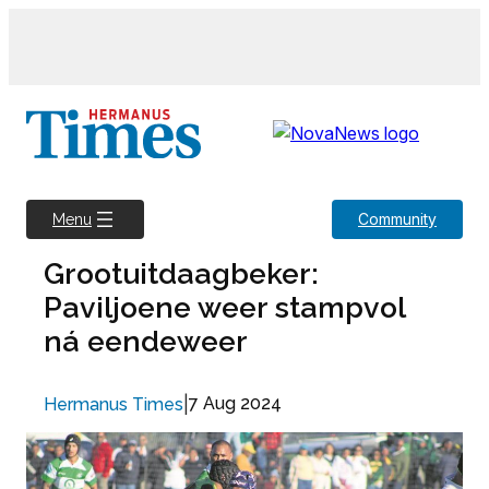
Skip
to
content
Community
Menu
Grootuitdaagbeker:
Paviljoene weer stampvol
ná eendeweer
|
7 Aug 2024
Hermanus Times