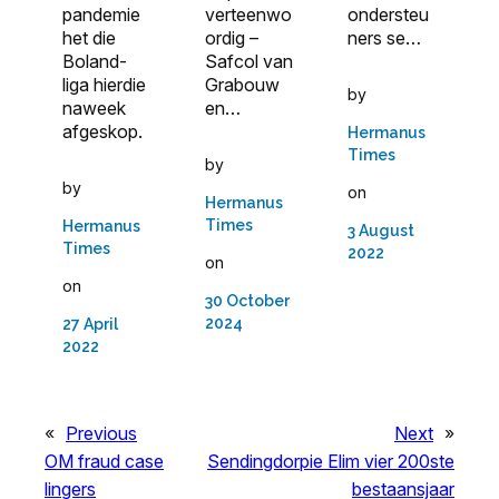
verteenwo
ondersteu
pandemie
ordig –
ners se…
het die
Safcol van
Boland-
Grabouw
liga hierdie
by
en…
naweek
afgeskop.
Hermanus
Times
by
by
on
Hermanus
Times
Hermanus
3 August
Times
2022
on
on
30 October
2024
27 April
2022
«
Previous
Next
»
OM fraud case
Sendingdorpie Elim vier 200ste
lingers
bestaansjaar