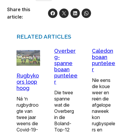
Share this
article:
RELATED ARTICLES
Overber
Caledon
g-
boaan
spanne
puntelee
boaan
r
puntelee
Rugbyko
Nie eens
r
ors loop
die koue
hoog
Die twee
weer en
spanne
reën die
Ná ’n
wat die
afgelope
rugbydroo
Overberg
naweek
gte van
in die
kon
twee jaar
Boland-
rugbyspele
weens die
Top-12
rs en
Covid-19-