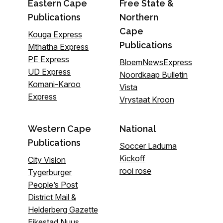
Eastern Cape
Free State &
Publications
Northern
Cape
Kouga Express
Publications
Mthatha Express
PE Express
BloemNewsExpress
UD Express
Noordkaap Bulletin
Komani-Karoo
Vista
Express
Vrystaat Kroon
Western Cape
National
Publications
Soccer Laduma
Kickoff
City Vision
rooi rose
Tygerburger
People’s Post
District Mail &
Helderberg Gazette
Eikestad Nuus