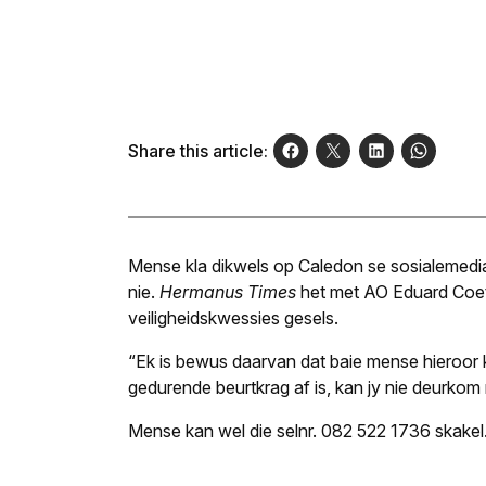
Share this article:
Mense kla dikwels op Caledon se sosialemedia­b
nie.
Hermanus Times
het met AO Eduard Coetz
veiligheidskwessies gesels.
“Ek is bewus daarvan dat baie mense hieroor k
gedurende beurtkrag af is, kan jy nie deurkom
Mense kan wel die selnr. 082 522 1736 skakel