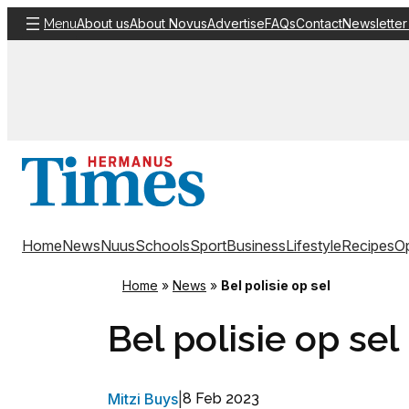
Skip
About us
About Novus
Advertise
FAQs
Contact
Newsletter
Menu
to
content
Home
News
Nuus
Schools
Sport
Business
Lifestyle
Recipes
Op
Home
»
News
»
Bel polisie op sel
Bel polisie op sel
Mitzi Buys
|
8 Feb 2023