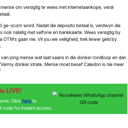
a mense om versigtig te wees met internetaankope, veral
etaal.
ó ge-
scam
word. Nadat die deposito betaal is, verdwyn die
is ook nalatig met selfone en bankkaarte. Wees versigtig by
 OTM’s gaan nie. Vir jou eie veiligheid, trek liewer geld by
.
 van jong mense wat laat saans in die donker rondloop en dan
 “Vermy donker strate. Mense moet besef Caledon is nie meer
”
s LIVE!
phone. Click
here
to
code for instant access.