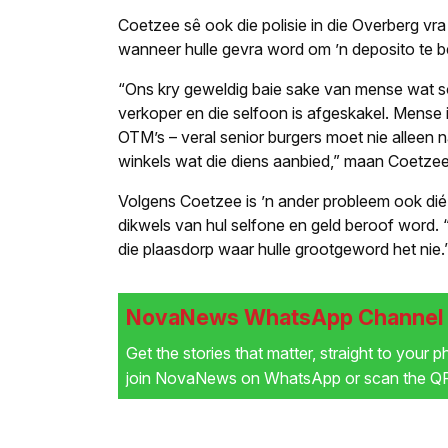
Coetzee sê ook die polisie in die Overberg vr
wanneer hulle gevra word om ’n deposito te b
“Ons kry geweldig baie sake van mense wat s
verkoper en die selfoon is afgeskakel. Mense 
OTM’s – veral senior burgers moet nie alleen na
winkels wat die diens aanbied,” maan Coetzee
Volgens Coetzee is ’n ander probleem ook dié
dikwels van hul selfone en geld beroof word.
die plaasdorp waar hulle grootgeword het nie.
NovaNews WhatsApp Channel i
Get the stories that matter, straight to your 
join NovaNews on WhatsApp or scan the QR 