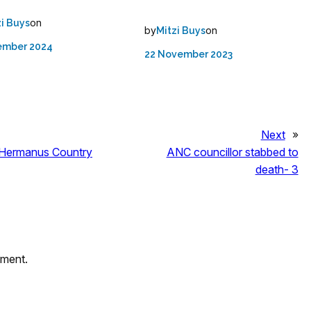
on
zi Buys
by
on
Mitzi Buys
ember 2024
22 November 2023
Next
»
 Hermanus Country
ANC councillor stabbed to
death- 3
mment.