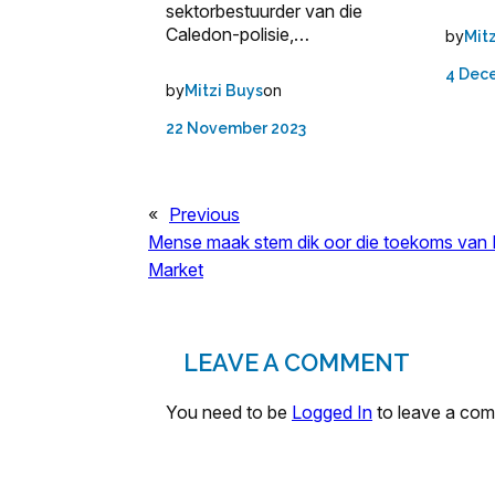
sektorbestuurder van die
Caledon-polisie,…
by
Mit
4 Dec
by
on
Mitzi Buys
22 November 2023
«
Previous
Mense maak stem dik oor die toekoms van
Market
LEAVE A COMMENT
You need to be
Logged In
to leave a co