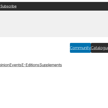
 Subscribe
Community
Catalogu
inion
Events
E-Editions
Supplements