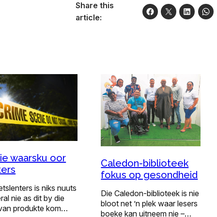
Share this
article:
sie waarsku oor
Caledon-biblioteek
ters
fokus op gesondheid
etslenters is niks nuuts
Die Caledon-biblioteek is nie
ral nie as dit by die
bloot net ’n plek waar lesers
van produkte kom…
boeke kan uitneem nie –…