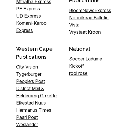
Publications
Mthatha Express
PE Express
BloemNewsExpress
UD Express
Noordkaap Bulletin
Komani-Karoo
Vista
Express
Vrystaat Kroon
Western Cape
National
Publications
Soccer Laduma
Kickoff
City Vision
rooi rose
Tygerburger
People’s Post
District Mail &
Helderberg Gazette
Eikestad Nuus
Hermanus Times
Paarl Post
Weslander