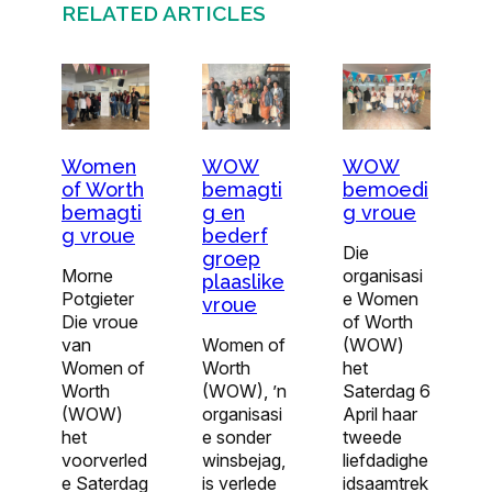
RELATED ARTICLES
Women
WOW
WOW
of Worth
bemoedi
bemagti
bemagti
g vroue
g en
g vroue
bederf
Die
groep
Morne
organisasi
plaaslike
Potgieter
e Women
vroue
Die vroue
of Worth
van
(WOW)
Women of
Women of
het
Worth
Worth
Saterdag 6
(WOW), ’n
(WOW)
April haar
organisasi
het
tweede
e sonder
voorverled
liefdadighe
winsbejag,
e Saterdag
idsaamtrek
is verlede