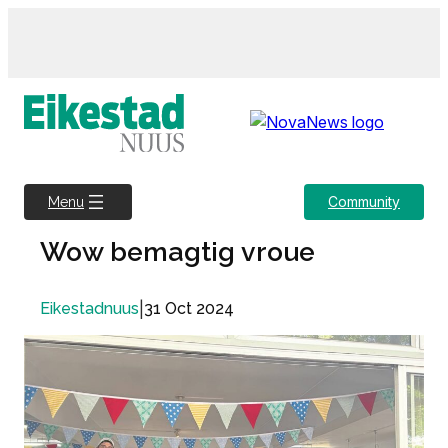
Skip
to
content
Community
Menu
Wow bemagtig vroue
|
31 Oct 2024
Eikestadnuus