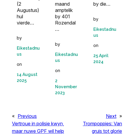
(2
by die…
maand
Augustus)
amptelik
hul
by 401
by
vierde…
Rozendal
…
Eikestadnu
us
by
by
on
Eikestadnu
us
Eikestadnu
25 April
us
2024
on
on
14 August
2025
2
November
2023
«
Previous
Next
»
Vertroue in polisie kwyn,
Trompoppies: Van
maar nuwe GPF wil help
gruis tot glorie