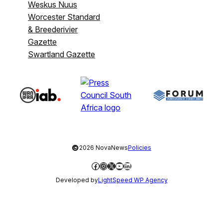
Weskus Nuus
Worcester Standard
& Breederivier
Gazette
Swartland Gazette
©
2026 NovaNews
Policies
Facebook
Instagram
X
YouTube
LinkedIn
Developed by
LightSpeed WP Agency