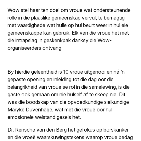
Wow stel haar ten doel om vroue wat ondersteunende
rolle in die plaaslike gemeenskap vervul, te bemagtig
met vaardighede wat hulle op hul beurt weer in hul eie
gemeenskappe kan gebruik. Elk van die vroue het met
die intrapslag ’n geskenkpak danksy die Wow-
organiseerders ontvang.
By hierdie geleentheid is 10 vroue uitgenooi en ná ’n
gepaste opening en inleiding tot die dag oor die
belangrikheid van vroue se rol in die samelewing, is die
gaste ook gemaan om nie hulself af te skeep nie. Dit
was die boodskap van die opvoedkundige sielkundige
Maryke Duvenhage, wat met die vroue oor hul
emosionele welstand gesels het.
Dr. Renscha van den Berg het gefokus op borskanker
en die vroeë waarskuwingstekens waarop vroue bedag