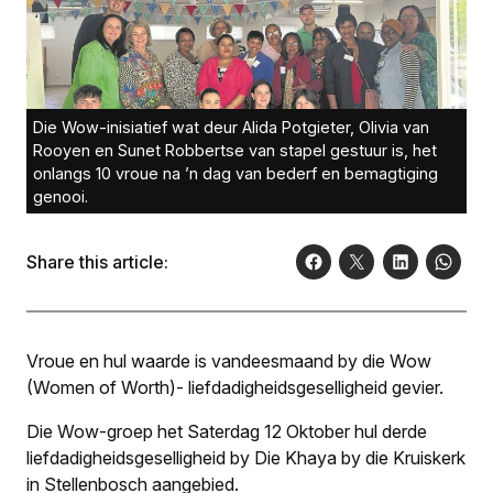
Die Wow-inisiatief wat deur Alida Potgieter, Olivia van
Rooyen en Sunet Robbertse van stapel gestuur is, het
onlangs 10 vroue na ’n dag van bederf en bemagtiging
genooi.
Share this article:
Vroue en hul waarde is vandeesmaand by die Wow
(Women of Worth)- liefdadigheidsgeselligheid gevier.
Die Wow-groep het Saterdag 12 Oktober hul derde
liefdadigheidsgeselligheid by Die Khaya by die Kruiskerk
in Stellenbosch aangebied.