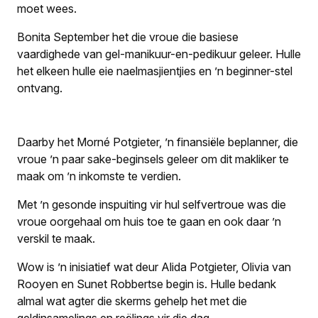
moet wees.
Bonita September het die vroue die basiese
vaardighede van gel-manikuur-en-pedikuur geleer. Hulle
het elkeen hulle eie naelmasjientjies en ’n beginner-stel
ontvang.
Daarby het Morné Potgieter, ’n finansiële beplanner, die
vroue ’n paar sake-beginsels geleer om dit makliker te
maak om ’n inkomste te verdien.
Met ’n gesonde inspuiting vir hul selfvertroue was die
vroue oorgehaal om huis toe te gaan en ook daar ’n
verskil te maak.
Wow is ’n inisiatief wat deur Alida Potgieter, Olivia van
Rooyen en Sunet Robbertse begin is. Hulle bedank
almal wat agter die skerms gehelp het met die
geldinsamelings en reëlings vir die dag.