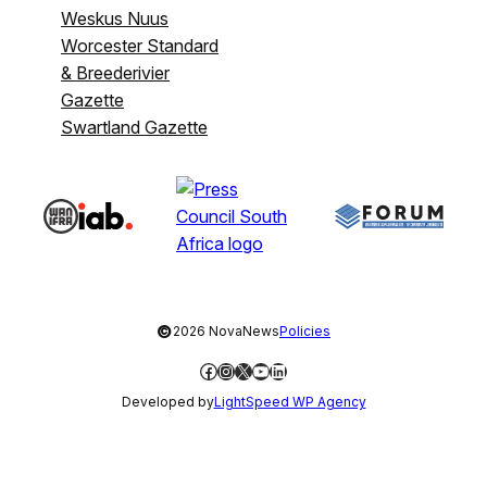
Weskus Nuus
Worcester Standard
& Breederivier
Gazette
Swartland Gazette
©
2026 NovaNews
Policies
Facebook
Instagram
X
YouTube
LinkedIn
Developed by
LightSpeed WP Agency