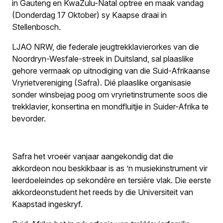
in Gauteng en KwaZulu-Natal optree en maak vandag
(Donderdag 17 Oktober) sy Kaapse draai in
Stellenbosch.
LJAO NRW, die federale jeugtrekklavierorkes van die
Noordryn-Wesfale-streek in Duitsland, sal plaaslike
gehore vermaak op uitnodiging van die Suid-Afrikaanse
Vryrietvereniging (Safra). Dié plaaslike organisasie
sonder winsbejag poog om vryrietinstrumente soos die
trekklavier, konsertina en mondfluitjie in Suider-Afrika te
bevorder.
Safra het vroeër vanjaar aangekondig dat die
akkordeon nou beskikbaar is as ’n musiekinstrument vir
leerdoeleindes op sekondêre en tersiêre vlak. Die eerste
akkordeonstudent het reeds by die Universiteit van
Kaapstad ingeskryf.