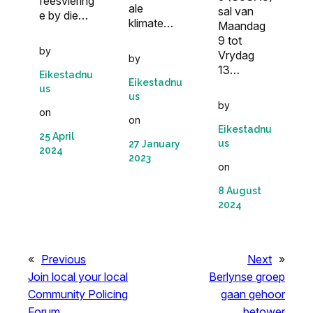
feesviering
ale
sal van
e by die…
klimate…
Maandag
9 tot
by
Vrydag
by
13…
Eikestadnu
Eikestadnu
us
us
by
on
on
Eikestadnu
25 April
us
27 January
2024
2023
on
8 August
2024
«
Previous
Next
»
Join local your local
Berlynse groep
Community Policing
gaan gehoor
Forum
betower