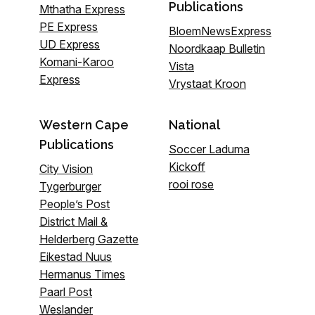
Publications
Mthatha Express
PE Express
BloemNewsExpress
UD Express
Noordkaap Bulletin
Komani-Karoo
Vista
Express
Vrystaat Kroon
Western Cape
National
Publications
Soccer Laduma
Kickoff
City Vision
rooi rose
Tygerburger
People’s Post
District Mail &
Helderberg Gazette
Eikestad Nuus
Hermanus Times
Paarl Post
Weslander