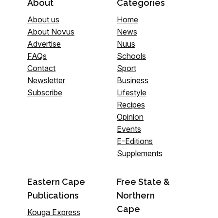
About
Categories
About us
Home
About Novus
News
Advertise
Nuus
FAQs
Schools
Contact
Sport
Newsletter
Business
Subscribe
Lifestyle
Recipes
Opinion
Events
E-Editions
Supplements
Eastern Cape
Free State &
Publications
Northern
Cape
Kouga Express