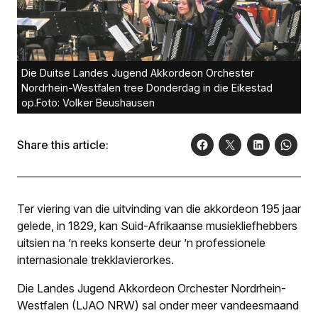
Die Duitse Landes Jugend Akkordeon Orchester
Nordrhein-Westfalen tree Donderdag in die Eikestad
op.Foto: Volker Beushausen
Share this article:
Ter viering van die uitvinding van die akkordeon 195 jaar
gelede, in 1829, kan Suid-Afrikaanse musiekliefhebbers
uitsien na ’n reeks konserte deur ’n professionele
internasionale trekklavierorkes.
Die Landes Jugend Akkordeon Orchester Nordrhein-
Westfalen (LJAO NRW) sal onder meer vandeesmaand