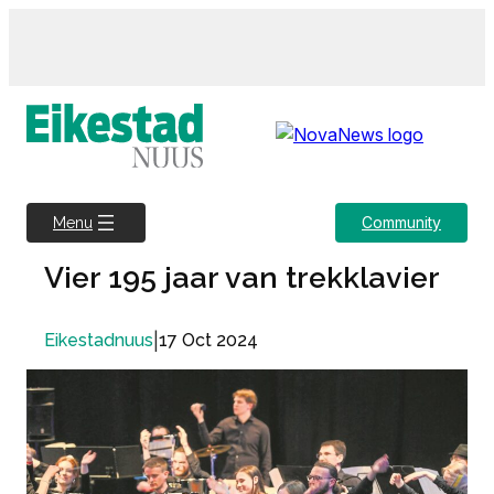
Skip
to
content
Community
Menu
Vier 195 jaar van trekklavier
|
17 Oct 2024
Eikestadnuus