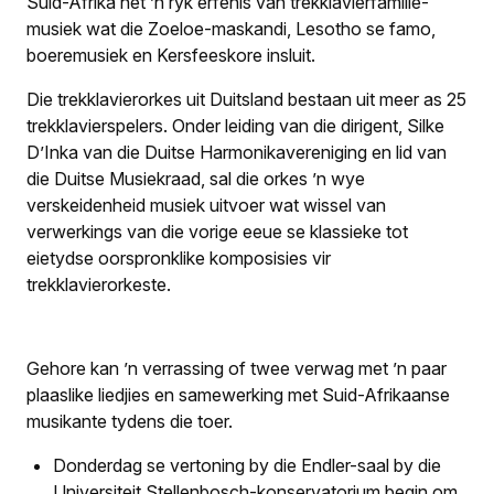
Suid-Afrika het ’n ryk erfenis van trekklavierfamilie-
musiek wat die Zoeloe-maskandi, Lesotho se famo,
boeremusiek en Kersfeeskore insluit.
Die trekklavierorkes uit Duitsland bestaan uit meer as 25
trekklavierspelers. Onder leiding van die dirigent, Silke
D’Inka van die Duitse Harmonikavereniging en lid van
die Duitse Musiekraad, sal die orkes ’n wye
verskeidenheid musiek uitvoer wat wissel van
verwerkings van die vorige eeue se klassieke tot
eietydse oorspronklike komposisies vir
trekklavierorkeste.
Gehore kan ’n verrassing of twee verwag met ’n paar
plaaslike liedjies en samewerking met Suid-Afrikaanse
musikante tydens die toer.
Donderdag se vertoning by die Endler-saal by die
Universiteit Stellenbosch-konservatorium begin om