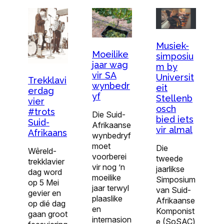
Musiek-
Moeilike
simposiu
jaar wag
m by
vir SA
Universit
Trekklavi
wynbedr
eit
erdag
yf
Stellenb
vier
osch
#trots
Die Suid-
bied iets
Suid-
Afrikaanse
vir almal
Afrikaans
wynbedryf
moet
Die
Wêreld-
voorberei
tweede
trekklavier
vir nog ’n
jaarlikse
dag word
moeilike
Simposium
op 5 Mei
jaar terwyl
van Suid-
gevier en
plaaslike
Afrikaanse
op dié dag
en
Komponist
gaan groot
internasion
e (SoSAC)