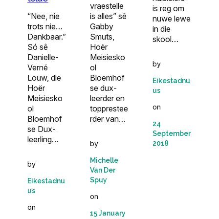
vraestelle
is reg om
“Nee, nie
is alles” sê
nuwe lewe
trots nie…
Gabby
in die
Dankbaar.”
Smuts,
skool…
Só sê
Hoër
Danielle-
Meisiesko
by
Verné
ol
Louw, die
Bloemhof
Eikestadnu
Hoër
se dux-
us
Meisiesko
leerder en
on
ol
topprestee
Bloemhof
rder van…
24
se Dux-
September
leerling…
2018
by
Michelle
by
Van Der
Spuy
Eikestadnu
us
on
on
15 January