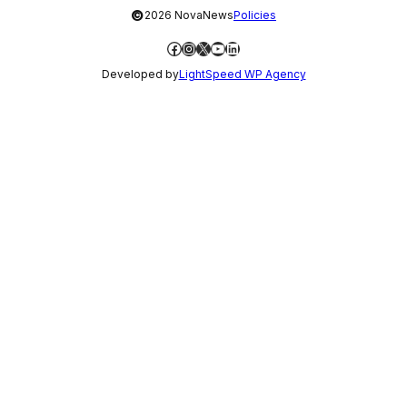
©
2026 NovaNews
Policies
Facebook
Instagram
X
YouTube
LinkedIn
Developed by
LightSpeed WP Agency