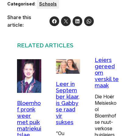
Categorised
:
Schools
Share this
article:
RELATED ARTICLES
Leiers
gereed
om
verskil te
Leer in
maak
Septem
Die Hoër
ber klaar,
Meisiesko
Bloemho
is Gabby
ol
f pronk
se raad
Bloemhof
weer
vir
se nuut­
met puik
sukses
verkose
matriekui
“Ou
huisleiers
tslae