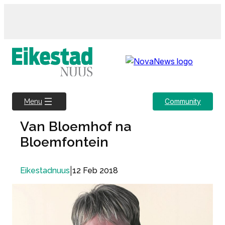
Skip
to
content
Community
Menu
Van Bloemhof na
Bloemfontein
|
12 Feb 2018
Eikestadnuus