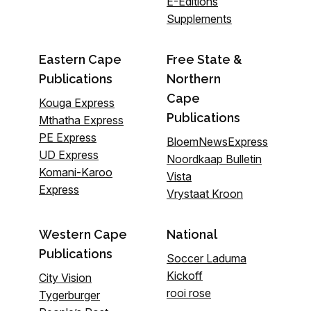
E-Editions
Supplements
Eastern Cape
Free State &
Publications
Northern
Cape
Kouga Express
Publications
Mthatha Express
PE Express
BloemNewsExpress
UD Express
Noordkaap Bulletin
Komani-Karoo
Vista
Express
Vrystaat Kroon
Western Cape
National
Publications
Soccer Laduma
Kickoff
City Vision
rooi rose
Tygerburger