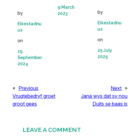
9 March
by
by
2023
Eikestadnu
Eikestadnu
us
us
on
on
25 July
19
2025
September
2024
«
Previous
Next
»
Vrugtebedryf groet
Jana wys dat sy nou
groot gees
Duits se baas is
LEAVE A COMMENT