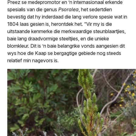
Preez se medepromotor en ’n internasionaal erkende
spesialis van die genus
Psoralea
, het sedertdien
bevestig dat hy inderdaad die lang verlore spesie wat in
1804 laas gesien is, herontdek het. “Vir my is die
uitstaande kenmerke die merkwaardige steunblaartjies,
baie lang draadvormige steeltjies, en die unieke
blomkleur. Dit is ’n baie belangrike vonds aangesien dit
wys hoe die Kaap se bergagtige gebiede nog steeds
relatief min nagevors is.