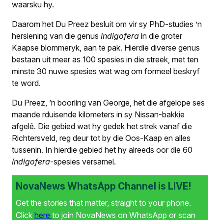
waarsku hy.
Daarom het Du Preez besluit om vir sy PhD-studies ’n
hersiening van die genus
Indigofera
in die groter
Kaapse blommeryk, aan te pak. Hierdie diverse genus
bestaan uit meer as 100 spesies in die streek, met ten
minste 30 nuwe spesies wat wag om formeel beskryf
te word.
Du Preez, ’n boorling van George, het die afgelope ses
maande rduisende kilometers in sy Nissan-bakkie
afgelê. Die gebied wat hy gedek het strek vanaf die
Richtersveld, reg deur tot by die Oos-Kaap en alles
tussenin. In hierdie gebied het hy alreeds oor die 60
Indigofera
-spesies versamel.
NovaNews WhatsApp Channel is LIVE!
Get the stories that matter, straight to your phone.
Click
here
to join NovaNews on WhatsApp or scan