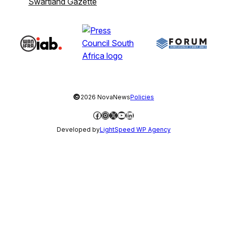
Swartland Gazette
©
2026 NovaNews
Policies
Facebook
Instagram
X
YouTube
LinkedIn
Developed by
LightSpeed WP Agency