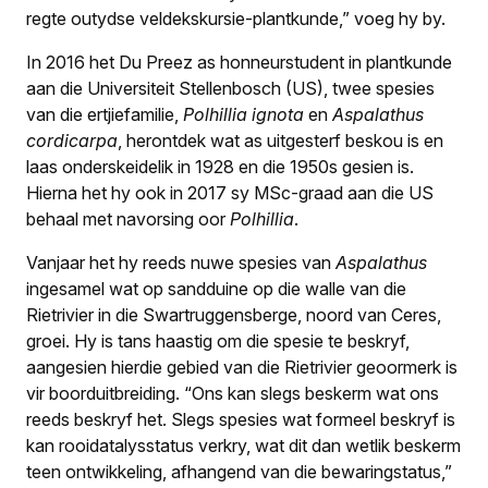
regte outydse veldekskursie-plantkunde,” voeg hy by.
In 2016 het Du Preez as honneurstudent in plantkunde
aan die Universiteit Stellenbosch (US), twee spesies
van die ertjiefamilie,
Polhillia ignota
en
Aspalathus
cordicarpa
, herontdek wat as uitgesterf beskou is en
laas onderskeidelik in 1928 en die 1950s gesien is.
Hierna het hy ook in 2017 sy MSc-graad aan die US
behaal met navorsing oor
Polhillia
.
Vanjaar het hy reeds nuwe spesies van
Aspalathus
ingesamel wat op sandduine op die walle van die
Rietrivier in die Swartruggensberge, noord van Ceres,
groei. Hy is tans haastig om die spesie te beskryf,
aangesien hierdie gebied van die Rietrivier geoormerk is
vir boorduitbreiding. “Ons kan slegs beskerm wat ons
reeds beskryf het. Slegs spesies wat formeel beskryf is
kan rooidatalysstatus verkry, wat dit dan wetlik beskerm
teen ontwikkeling, afhangend van die bewaringstatus,”