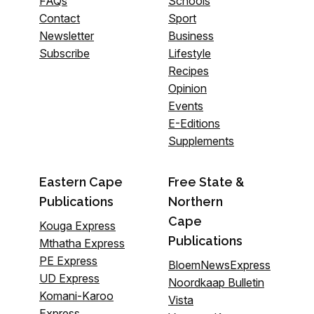
FAQs
Schools
Contact
Sport
Newsletter
Business
Subscribe
Lifestyle
Recipes
Opinion
Events
E-Editions
Supplements
Eastern Cape
Free State &
Publications
Northern
Cape
Kouga Express
Publications
Mthatha Express
PE Express
BloemNewsExpress
UD Express
Noordkaap Bulletin
Komani-Karoo
Vista
Express