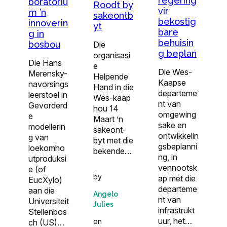
regering
boratoriu
Roodt by
vir
m ’n
sakeontb
bekostig
innoverin
yt
bare
g in
behuisin
bosbou
Die
g beplan
organisasi
Die Hans
e
Die Wes-
Merensky-
Helpende
Kaapse
navorsings
Hand in die
departeme
leerstoel in
Wes-kaap
nt van
Gevorderd
hou 14
omgewing
e
Maart ’n
sake en
modellerin
sakeont­
ontwikkelin
g van
byt met die
gsbeplanni
loekomho
bekende…
ng, in
utproduksi
vennootsk
e (of
by
ap met die
EucXylo)
departeme
aan die
Angelo
nt van
Universiteit
Julies
infrastrukt
Stellenbos
uur, het…
on
ch (US)…