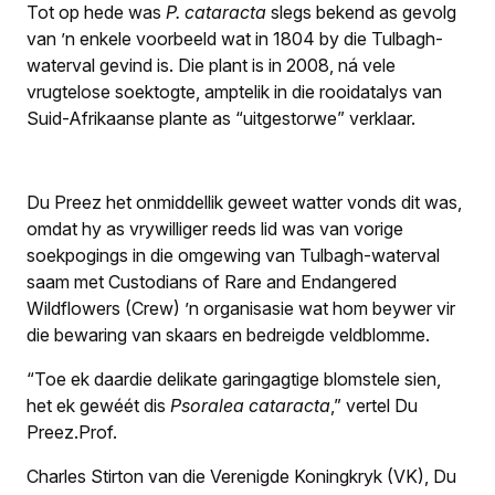
Tot op hede was
P. cataracta
slegs bekend as gevolg
van ’n enkele voorbeeld wat in 1804 by die Tulbagh-
waterval gevind is. Die plant is in 2008, ná vele
vrugtelose soektogte, amptelik in die rooidatalys van
Suid-Afrikaanse plante as “uitgestorwe” verklaar.
Du Preez het onmiddellik geweet watter vonds dit was,
omdat hy as vrywilliger reeds lid was van vorige
soekpogings in die omgewing van Tulbagh-waterval
saam met Custodians of Rare and Endangered
Wildflowers (Crew) ’n organisasie wat hom beywer vir
die bewaring van skaars en bedreigde veldblomme.
“Toe ek daardie delikate garingagtige blomstele sien,
het ek gewéét dis
Psoralea cataracta
,” vertel Du
Preez.Prof.
Charles Stirton van die Verenigde Koningkryk (VK), Du