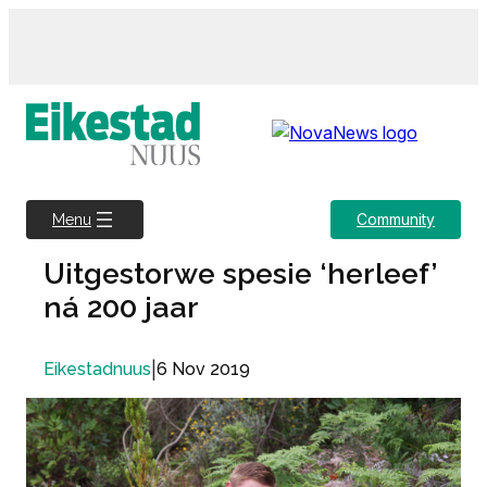
Skip
to
content
Community
Menu
Uitgestorwe spesie ‘herleef’
ná 200 jaar
|
6 Nov 2019
Eikestadnuus