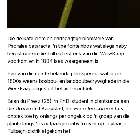
Die delikate blom en garingagtige blomstele van
Psoralea cataracta, ’n tipe fonteinbos wat slegs naby
bergstrome in die Tulbagh-streek van die Wes-Kaap
voorkom en in 1804 laas waargeneem is.
Een van die eerste bekende plantspesies wat in die
1800s weens bosbou- en landboubedrywighede in die
Wes-Kaap uitgesterf het, is herontdek.
Brian du Preez (26), ’n PhD-student in plantkunde aan
die Universiteit Kaapstad, het
Psoralea cataractais
ontdek toe hy onlangs per ongeluk op ’n groep van die
plante langs ’n voetpaadjie naby ’n rivier op ’n plaas in
Tulbagh-distrik afgekom het.