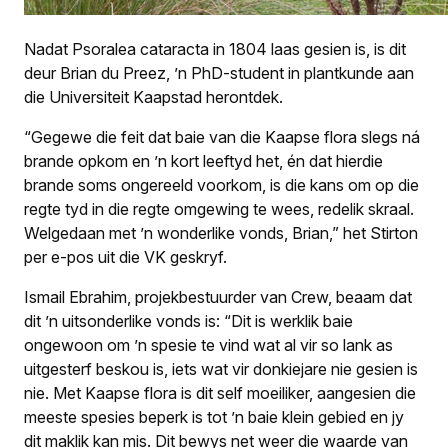
Nadat Psoralea cataracta in 1804 laas gesien is, is dit
deur Brian du Preez, ’n PhD-student in plantkunde aan
die Universiteit Kaapstad herontdek.
“Gegewe die feit dat baie van die Kaapse flora slegs ná
brande opkom en ’n kort leeftyd het, én dat hierdie
brande soms ongereeld voorkom, is die kans om op die
regte tyd in die regte omgewing te wees, redelik skraal.
Welgedaan met ’n wonderlike vonds, Brian,” het Stirton
per e-pos uit die VK geskryf.
Ismail Ebrahim, projekbestuurder van Crew, beaam dat
dit ’n uitsonderlike vonds is: “Dit is werklik baie
ongewoon om ’n spesie te vind wat al vir so lank as
uitgesterf beskou is, iets wat vir donkiejare nie gesien is
nie. Met Kaapse flora is dit self moeiliker, aangesien die
meeste spesies beperk is tot ’n baie klein gebied en jy
dit maklik kan mis. Dit bewys net weer die waarde van