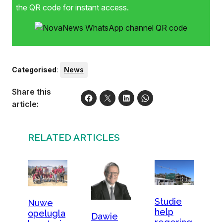
the QR code for instant access.
Categorised
:
News
Share this
article:
RELATED ARTICLES
Studie
Nuwe
help
opelugla
Dawie