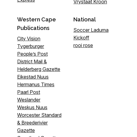
Vrystaat Kroon
Western Cape
National
Publications
Soccer Laduma
Kickoff
City Vision
rooi rose
Tygerburger
People’s Post
District Mail &
Helderberg Gazette
Eikestad Nuus
Hermanus Times
Paarl Post
Weslander
Weskus Nuus
Worcester Standard
& Breederivier
Gazette