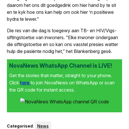
daarom het ons dit goedgedink om hier hand by te sit
en te kyk hoe ons kan help om ook hier ’n positiewe
bydra te lewer.”
Die res van die dag is toegewy aan TB- en HIV/Vigs-
siftingstoetse van inwoners. “Elke inwoner ondergaan
die siftingstoetse en so kan ons vasstel presies watter
hulp die pasiënte nodig het,” het Blankenberg gesê.
NovaNews WhatsApp Channel is LIVE!
Get the stories that matter, straight to your phone.
Click
here
to join NovaNews on WhatsApp or scan
the QR code for instant access.
Categorised
:
News