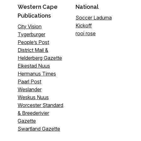
Western Cape
National
Publications
Soccer Laduma
Kickoff
City Vision
rooi rose
Tygerburger
People’s Post
District Mail &
Helderberg Gazette
Eikestad Nuus
Hermanus Times
Paarl Post
Weslander
Weskus Nuus
Worcester Standard
& Breederivier
Gazette
Swartland Gazette