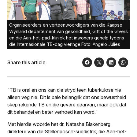
Organiseerders en verteenwoordigers van die Kaapse
Wynland departement van gesondheid, Gift of the GIvers
en die Aan-het-pad-kliniek het inwoners gehelp tydens
die Internasionale TB-dag vieringe.Foto: Angelo Julies
Share this article:
“TB is oral en ons kan die stryd teen tuberkulose nie
alleen veg nie. Dit is baie belangrik dat ons bewustheid
skep rakende TB en die gevare daarvan, maar ook dat
dit behandel en beter verhoed kan word.”
Met hierdie woorde het dr. Natasha Blakenberg,
direkteur van die Stellenbosch-subdistrik, die Aan-het-