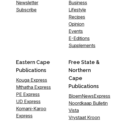
Newsletter
Business
Subscribe
Lifestyle
Recipes
Opinion
Events
E-Editions
Supplements
Eastern Cape
Free State &
Publications
Northern
Cape
Kouga Express
Publications
Mthatha Express
PE Express
BloemNewsExpress
UD Express
Noordkaap Bulletin
Komani-Karoo
Vista
Express
Vrystaat Kroon