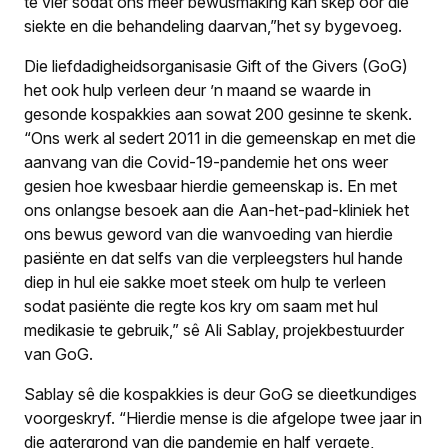
te vier sodat ons meer bewusmaking kan skep oor die
siekte en die behandeling daarvan,”het sy bygevoeg.
Die liefdadigheidsorganisasie Gift of the Givers (GoG)
het ook hulp verleen deur ’n maand se waarde in
gesonde kospakkies aan sowat 200 gesinne te skenk.
“Ons werk al sedert 2011 in die gemeenskap en met die
aanvang van die Covid-19-pandemie het ons weer
gesien hoe kwesbaar hierdie gemeenskap is. En met
ons onlangse besoek aan die Aan-het-pad-kliniek het
ons bewus geword van die wanvoeding van hierdie
pasiënte en dat selfs van die verpleegsters hul hande
diep in hul eie sakke moet steek om hulp te verleen
sodat pasiënte die regte kos kry om saam met hul
medikasie te gebruik,” sê Ali Sablay, projekbestuur­der
van GoG.
Sablay sê die kospakkies is deur GoG se dieetkundiges
voorgeskryf. “Hierdie mense is die afgelope twee jaar in
die agtergrond van die pandemie en half vergete,