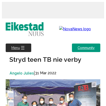
Skip
to
content
Community
Menu
Stryd teen TB nie verby
Angelo Julies
|
31 Mar 2022