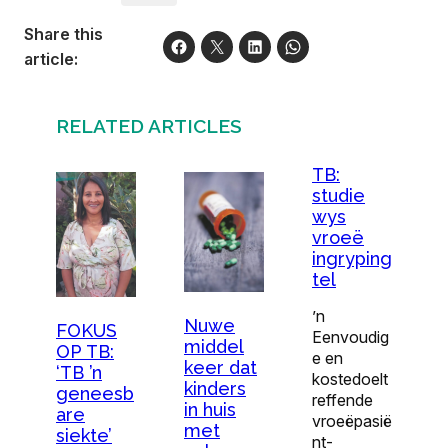
Share this
article:
RELATED ARTICLES
TB:
studie
wys
vroeë
ingryping
tel
’n
Nuwe
FOKUS
Eenvoudig
middel
OP TB:
e en
keer dat
‘TB ’n
kostedoelt
kinders
geneesb
reffende
in huis
are
vroeëpasië
met
siekte’
nt-