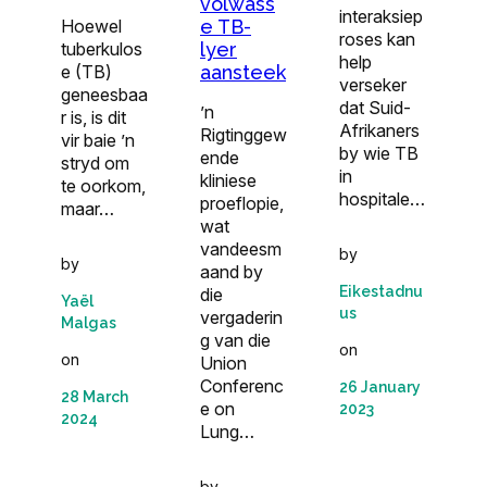
volwass
interaksiep
Hoewel
e TB-
roses kan
tuberkulos
lyer
help
e (TB)
aansteek
verseker
geneesbaa
dat Suid-
’n
r is, is dit
Afrikaners
Rigtinggew
vir baie ’n
by wie TB
ende
stryd om
in
kliniese
te oorkom,
hospitale…
proeflopie,
maar…
wat
vandeesm
by
by
aand by
Eikestadnu
die
Yaël
us
vergaderin
Malgas
g van die
on
on
Union
Conferenc
26 January
28 March
e on
2023
2024
Lung…
by