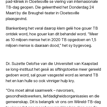
pad-kliniek in Cloetesville se viering van internasionale
TB-dag geopen. Die geleentheid het Donderdag 24
Maart by die Breughel-teater in Cloetesville
plaasgevind.
Blankenberg het veral daarop klem gelê hoe gouer TB
ontdek word, hoe gouer kan dit behandel word. “Meer
as 10 miljoen mense het in 2020 TB opgedoen en 1,5
miljoen mense is daaraan dood,” het sy bygevoeg.
Dr. Suzette Oelofse van die Universiteit van Kaapstad
se long-instituut het gesê as siftingstoetse meer gereeld
gedoen word, sal gouer vasgestel word as iemand TB
het en kan hulle so ook vinniger hulp kry.
“Ons moet almal saamwerk – navorsers,
gesondheidswerkers, liefdadigheidsorganisasies en die
gemeenskap. Dit is belangrik vir ons om Wêreld-TB-dag