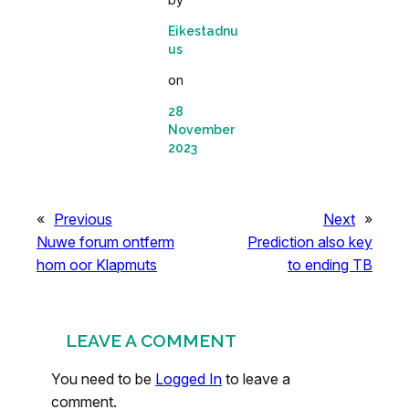
Eikestadnu
us
on
28
November
2023
«
Previous
Next
»
Nuwe forum ontferm
Prediction also key
hom oor Klapmuts
to ending TB
LEAVE A COMMENT
You need to be
Logged In
to leave a
comment.