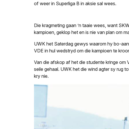
of weer in Superliga B in aksie sal wees.
Die kragmeting gaan ’n taaie wees, want SKW 
kampioen, geklop het en is nie van plan om makl
UWK het Saterdag gewys waarom hy bo-aan die
VDE in hul wedstryd om die kampioen te kroon,
Van die afskop af het die studente kringe om
seile gehaal. UWK het die wind agter sy rug to
kry nie.