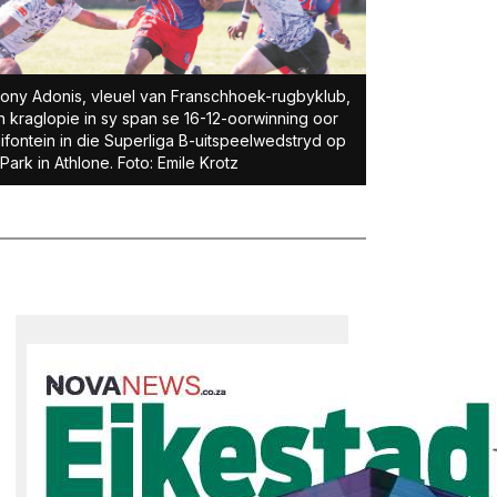
ony Adonis, vleuel van Franschhoek-rugbyklub,
n kraglopie in sy span se 16-12-oorwinning oor
ifontein in die Superliga B-uitspeelwedstryd op
 Park in Athlone. Foto: Emile Krotz