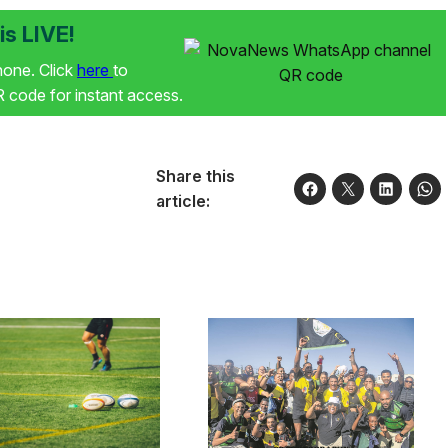
s LIVE!
phone. Click
here
to
code for instant access.
Share this
article: