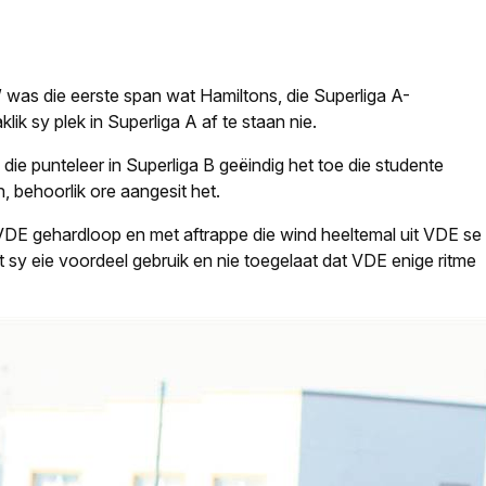
was die eerste span wat Hamiltons, die Superliga A-
ik sy plek in Superliga A af te staan nie.
 punteleer in Superliga B geëindig het toe die studente
 behoorlik ore aangesit het.
 VDE gehardloop en met aftrappe die wind heeltemal uit VDE se
t sy eie voordeel gebruik en nie toegelaat dat VDE enige ritme