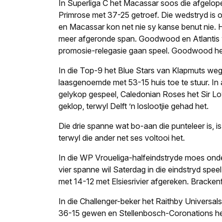
In Superliga C het Macassar soos die afgelope d
Primrose met 37-25 getroef. Die wedstryd is on
en Macassar kon net nie sy kanse benut nie. 
meer afgeron­de span. Goodwood en Atlantis wa
promosie-relegasie gaan speel. Goodwood he
In die Top-9 het Blue Stars van Klapmuts we
laasgenoemde met 53-15 huis toe te stuur. In a
gelykop gespeel, Caledonian Roses het Sir Lo
geklop, ter­wyl Delft ’n loslootjie gehad het.
Die drie spanne wat bo-aan die punteleer is, i
terwyl die ander net ses voltooi het.
In die WP Vroueliga-halfeindstryde moes onder
vier spanne wil Saterdag in die eindstryd spee
met 14-12 met Elsiesrivier afgereken. Brackenfe
In die Challenger-beker het Raithby Universals
36-15 gewen en Stellenbosch-Corona­tions het