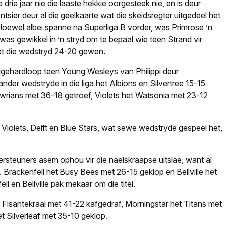
rie jaar nie die laaste hekkie oorgesteek nie, en is deur
tsier deur al die geelkaarte wat die skeidsregter uitgedeel het
Hoewel albei spanne na Superliga B vorder, was Primrose ’n
s gewikkel in ’n stryd om te bepaal wie teen Strand vir
t die wedstryd 24-20 gewen.
ggehardloop teen Young Wesleys van Philippi deur
nder wedstryde in die liga het Albions en Silvertree 15-15
wrians met 36-18 getroef, Violets het Wat­sonia met 23-12
s Violets, Delft en Blue Stars, wat sewe wedstryde gespeel het,
steu­ners asem ophou vir die nael­skraapse uitslae, want al
l. Brackenfell het Busy Bees met 26-15 geklop en Bellville het
ll en Bellville pak mekaar om die titel.
 Fisante­kraal met 41-22 kafgedraf, Mor­ningstar het Titans met
 Silverleaf met 35-10 geklop.