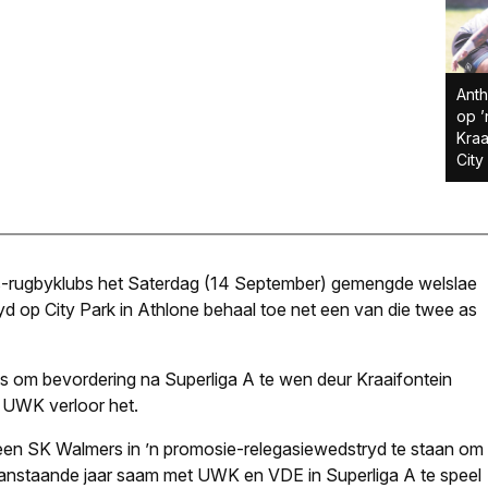
Anth
op ’
Kraa
City
s-rugbyklubs het Saterdag (14 September) gemengde welslae
ryd op City Park in Athlone behaal toe net een van die twee as
 om bevordering na Superliga A te wen deur Kraaifontein
 UWK verloor het.
n SK Walmers in ’n promosie-relegasie­wedstryd te staan om
anstaande jaar saam met UWK en VDE in Superliga A te speel