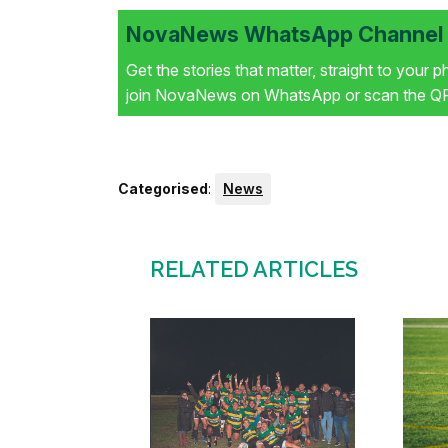
NovaNews WhatsApp Channel i
Get the stories that matter, straight to your 
join NovaNews on WhatsApp or scan the QR 
Categorised
:
News
RELATED ARTICLES