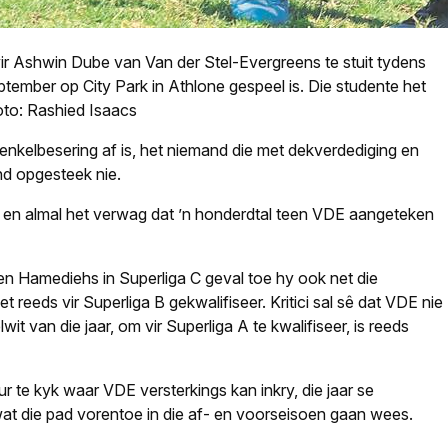
r Ashwin Dube van Van der Stel-Evergreens te stuit tydens
tember op City Park in Athlone gespeel is. Die studente het
to: Rashied Isaacs
enkelbesering af is, het niemand die met dekverdediging en
d opgesteek nie.
 en almal het verwag dat ’n honderdtal teen VDE aangeteken
een Hamediehs in Superliga C geval toe hy ook net die
 reeds vir Superliga B gekwalifiseer. Kritici sal sê dat VDE nie
it van die jaar, om vir Superliga A te kwalifiseer, is reeds
e kyk waar VDE versterkings kan inkry, die jaar se
wat die pad vorentoe in die af- en voorseisoen gaan wees.