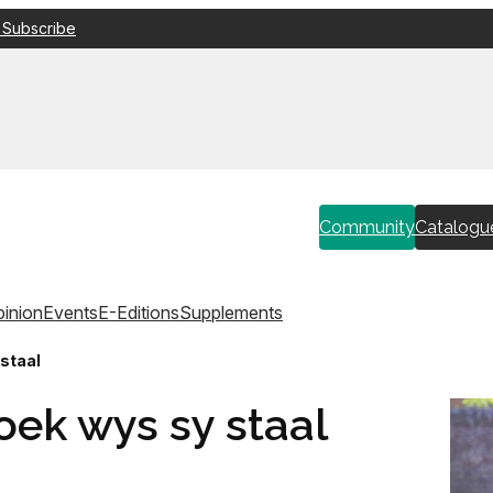
 Subscribe
Community
Catalogu
inion
Events
E-Editions
Supplements
staal
ek wys sy staal