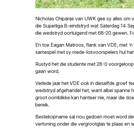
Nicholas Chipanje van UWK gee sy alles om vi
die Superliga B-eindstryd wat Saterdag 14 Sep
die wedstryd oortuigend met 68-20 gewen. Fo
En toe Eagan Matroos, flank van VDE, met ’n 
samespel met sy mede-losvoorspelers hul han
Rustyd het die studente met 28-0 voorgeloop
gaan word.
Verlede jaar het VDE ook in dieselfde groef t
wedstryd afgehandel het, want albei spanne het
groot oomblikke kan hanteer nie, maar die doelw
bereik.
Bestekopname sal nou gedoen moet word deur t
vertoning onder die vergrootglas te plaas en 