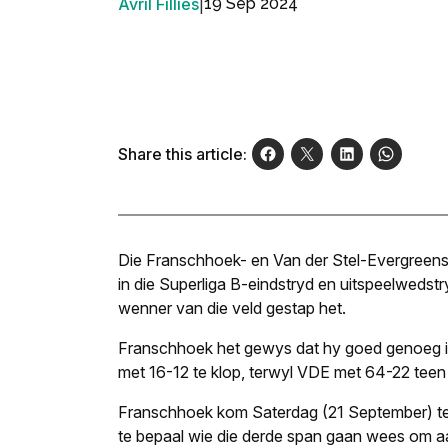
Avril Fillies
|
19 Sep 2024
Share this article:
Die Franschhoek- en Van der Stel-Evergreen
in die Superliga B-eindstryd en uitspeelwedst
wenner van die veld gestap het.
Franschhoek het gewys dat hy goed genoeg is
met 16-12 te klop, terwyl VDE met 64-22 teen
Franschhoek kom Saterdag (21 September) tee
te bepaal wie die derde span gaan wees om a