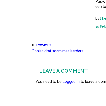
Pauw-
eerst
by
Eik
19 Feb
«
Previous
Onnies draf saam met leerders
LEAVE A COMMENT
You need to be
Logged In
to leave a co