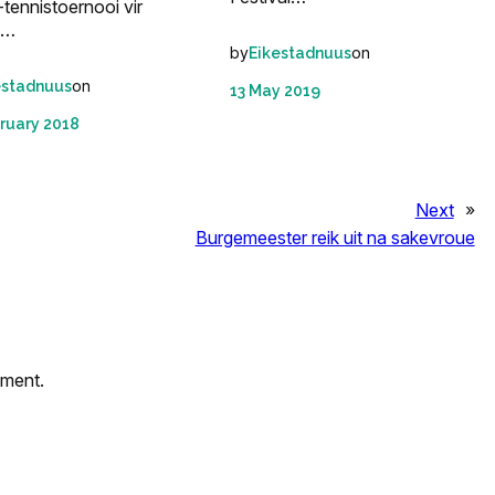
tennistoernooi vir
e…
by
on
Eikestadnuus
on
estadnuus
13 May 2019
ruary 2018
Next
»
Burgemeester reik uit na sakevroue
mment.