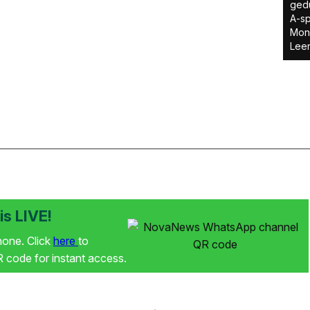
gedu
A-sp
Mone
Leen
s LIVE!
phone. Click
here
to
code for instant access.