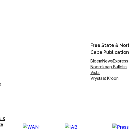
Free State & Nor
Cape Publication
BloemNewsExpress
Noordkaap Bulletin
Vista
Vrystaat Kroon
e
d &
te