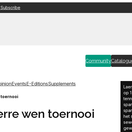
 Subscribe
Community
Catalogu
inion
Events
E-Editions
Supplements
Laer
op 1
 toernooi
tenn
span
erre wen toernooi
span
het 
sewe
gewe