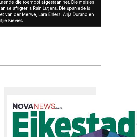
rende die toernooi afgestaan het. Die meisies
an se afrigter is Rain Lutjens. Die spanlede is
t van der Merwe, Lara Ehlers, Anja Durand en
tjie Kieviet.