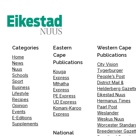
Categories
Eastern
Western Cape
Cape
Publications
Home
Publications
News
City Vision
Nuus
Tygerburger
Kouga
Schools
People’s Post
Express
Sport
District Mail &
Mthatha
Business
Helderberg Gazett
Express
Lifestyle
Eikestad Nuus
PE Express
Recipes
Hermanus Times
UD Express
Opinion
Paarl Post
Komani-Karoo
Events
Weslander
Express
E-Editions
Weskus Nuus
Supplements
Worcester Standar
Breederivier Gazet
National