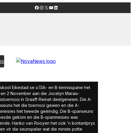
Facebook
Instagram
X
YouTube
LinkedIn
es
skool Eikestad se o.13A- en B-tennisspane het
 en 2 November aan die Jocelyn Marais-
istoernooi in Graaff-Reinet deelgeneem. Die A-
seuns het die toernooi gewen en die A-
meisies het tweede geëindig. Die B-spanseuns
sesde gekom en die B-spanmeisies was
nde. Hanko van Rooyen het ook ’n kontantprys
n vir die seunspeler wat die minste potte