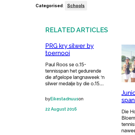
Categorised
:
Schools
RELATED ARTICLES
PRG kry silwer by
toernooi
Paul Roos se o.15-
tennisspan het gedurende
die afgelope langnaweek ’n
silwer medalje by die o.15…
Juni
by
on
span
Eikestadnuus
22 August 2016
Die H
Bloem
tennis
nawee