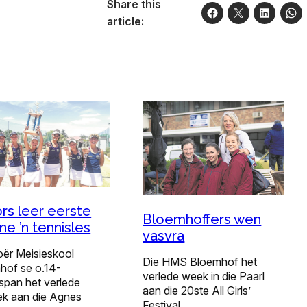
Share this
article:
ors leer eerste
Bloemhoffers wen
ne ’n tennisles
vasvra
oër Meisieskool
Die HMS Bloemhof het
hof se o.14-
verlede week in die Paarl
span het verlede
aan die 20ste All Girls’
k aan die Agnes
Festival…