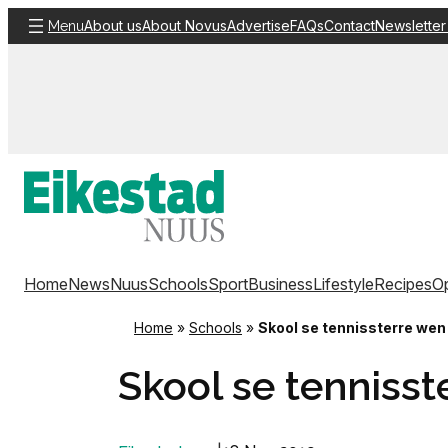
Skip
About us
About Novus
Advertise
FAQs
Contact
Newsletter
Menu
to
content
Home
News
Nuus
Schools
Sport
Business
Lifestyle
Recipes
Op
Home
»
Schools
»
Skool se tennissterre wen
Skool se tennisst