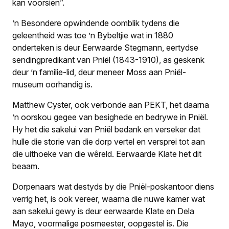
kan voorsien”.
’n Besondere opwindende oomblik tydens die
geleentheid was toe ’n Bybeltjie wat in 1880
onderteken is deur Eerwaarde Stegmann, eertydse
sendingpredikant van Pniël (1843-1910), as geskenk
deur ’n familie-lid, deur meneer Moss aan Pniël-
museum oorhandig is.
Matthew Cyster, ook verbonde aan PEKT, het daarna
’n oorskou gegee van besighede en bedrywe in Pniël.
Hy het die sakelui van Pniël bedank en verseker dat
hulle die storie van die dorp vertel en versprei tot aan
die uithoeke van die wêreld. Eerwaarde Klate het dit
beaam.
Dorpenaars wat destyds by die Pniël-poskantoor diens
verrig het, is ook vereer, waarna die nuwe kamer wat
aan sakelui gewy is deur eerwaarde Klate en Dela
Mayo, voormalige posmeester, oopgestel is. Die