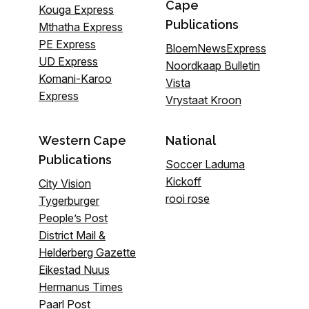
Cape
Kouga Express
Publications
Mthatha Express
PE Express
BloemNewsExpress
UD Express
Noordkaap Bulletin
Komani-Karoo
Vista
Express
Vrystaat Kroon
Western Cape
National
Publications
Soccer Laduma
Kickoff
City Vision
rooi rose
Tygerburger
People’s Post
District Mail &
Helderberg Gazette
Eikestad Nuus
Hermanus Times
Paarl Post