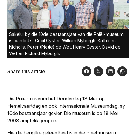
Sakelui by die 10de bestaansjaar van die Pniël-museum
is, van links, Cecil Cyster, William Myburgh, Kathleen
Nicholls, Peter (Pietie) de Wet, Henry Cyster, David de
Wet en Richard Myburgh.
Share this article:
Die Pniël-museum het Donderdag 18 Mei, op
Hemelvaartdag en ook Internasionale Museumdag, sy
10de bestaansjaar gevier. Die museum is op 18 Mei
2003 amptelik geopen.
Hierdie heuglike geleentheid is in die Pniël-museum