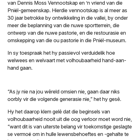
van Dennis Moss Vennootskap en ’n vriend van die
Pniël-gemeenskap. Hierdie vennootskap is al meer as
30 jaar betrokke by ontwikkeling in die vallei, by onder
meer die beplanning van die nuwe sportterrein, die
ontwerp van die nuwe pastorie, en die restourasie en
omskepping van die ou pastorie in die Pniël-museum.
In sy toespraak het hy passievol verduidelik hoe
welwees en welvaart met volhoubaarheid hand-aan-
hand gaan.
“As jy nie na jou wêreld omsien nie, gaan daar niks
oorbly vir die volgende generasie nie,” het hy gesê.
Hy het daarop klem gelê dat die beginsels van
volhoubaarheid nooit uit die oog verloor moet word nie,
“want dit is van uiterste belang vir toekomstige geslagte
se vermoë om in hulle lewensbehoeftes en -gehalte te