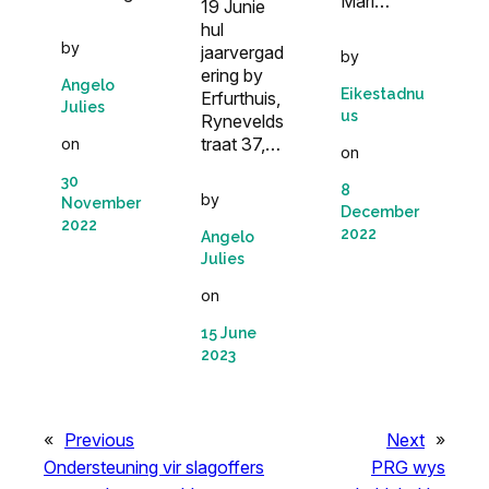
Mari…
19 Junie
hul
by
jaarvergad
by
ering by
Angelo
Eikestadnu
Erfurthuis,
Julies
us
Rynevelds
traat 37,…
on
on
30
8
by
November
December
2022
2022
Angelo
Julies
on
15 June
2023
«
Previous
Next
»
Ondersteuning vir slagoffers
PRG wys