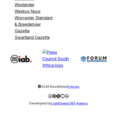
Weslander
Weskus Nuus
Worcester Standard
& Breederivier
Gazette
Swartland Gazette
©
2026 NovaNews
Policies
Facebook
Instagram
X
YouTube
LinkedIn
Developed by
LightSpeed WP Agency