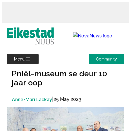
Skip
to
content
Community
Menu
Pniël-museum se deur 10
jaar oop
Anne-Mari Lackay
|
25 May 2023