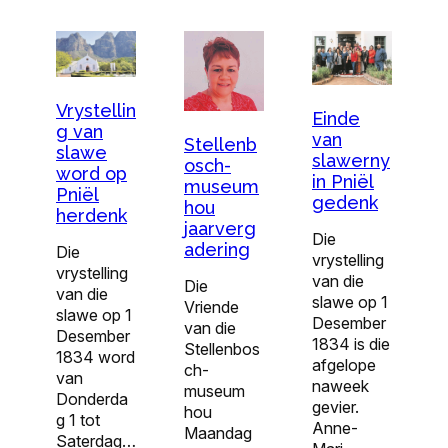
Vrystellin
Einde
g van
van
Stellenb
slawe
slawerny
osch-
word op
in Pniël
museum
Pniël
gedenk
hou
herdenk
jaarverg
Die
adering
Die
vrystelling
vrystelling
van die
Die
van die
slawe op 1
Vriende
slawe op 1
Desember
van die
Desember
1834 is die
Stellenbos
1834 word
afgelope
ch-
van
naweek
museum
Donderda
gevier.
hou
g 1 tot
Anne-
Maandag
Saterdag…