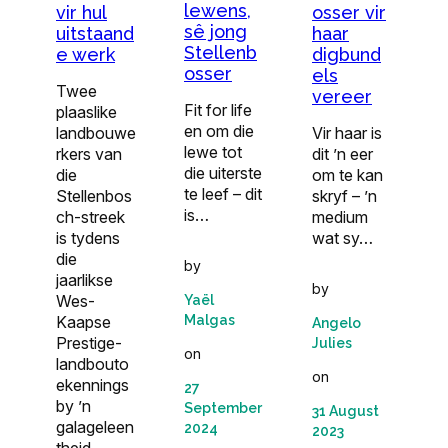
lewens,
vir hul
osser vir
sê jong
uitstaand
haar
Stellenb
e werk
digbund
osser
els
Twee
vereer
Fit for life
plaaslike
en om die
landbouwe
Vir haar is
lewe tot
rkers van
dit ’n eer
die uiterste
die
om te kan
te leef – dit
Stellenbos
skryf – ’n
is…
ch-streek
medium
is tydens
wat sy…
die
by
jaarlikse
by
Wes-
Yaël
Malgas
Kaapse
Angelo
Prestige-
Julies
on
landbouto
on
ekennings
27
by ’n
September
31 August
galageleen
2024
2023