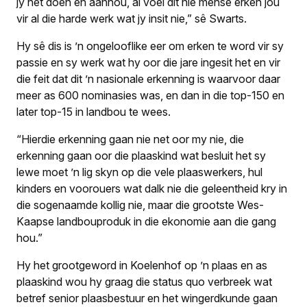
jy net doen en aanhou, al voel dit nie mense erken jou
vir al die harde werk wat jy insit nie,” sê Swarts.
Hy sê dis is ’n ongelooflike eer om erken te word vir sy
passie en sy werk wat hy oor die jare ingesit het en vir
die feit dat dit ’n nasionale erkenning is waarvoor daar
meer as 600 nominasies was, en dan in die top-150 en
later top-15 in landbou te wees.
“Hierdie erkenning gaan nie net oor my nie, die
erkenning gaan oor die plaaskind wat besluit het sy
lewe moet ’n lig skyn op die vele plaaswerkers, hul
kinders en voorouers wat dalk nie die geleentheid kry in
die sogenaamde kollig nie, maar die grootste Wes-
Kaapse landbouproduk in die ekonomie aan die gang
hou.”
Hy het grootgeword in Koelenhof op ’n plaas en as
plaaskind wou hy graag die status quo verbreek wat
betref senior plaasbestuur en het wingerdkunde gaan