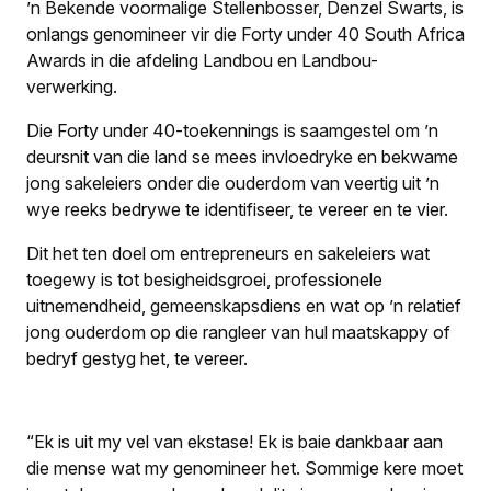
’n Bekende voormalige Stellenbosser, Denzel Swarts, is
onlangs genomineer vir die Forty under 40 South Africa
Awards in die afdeling Landbou en Landbou-
verwerking.
Die Forty under 40-toekennings is saamgestel om ’n
deursnit van die land se mees invloedryke en bekwame
jong sakeleiers onder die ouderdom van veertig uit ’n
wye reeks bedrywe te identifiseer, te vereer en te vier.
Dit het ten doel om entrepreneurs en sakeleiers wat
toegewy is tot besigheidsgroei, professionele
uitnemendheid, gemeenskapsdiens en wat op ’n relatief
jong ouderdom op die rangleer van hul maatskappy of
bedryf gestyg het, te vereer.
“Ek is uit my vel van ekstase! Ek is baie dankbaar aan
die mense wat my genomineer het. Sommige kere moet