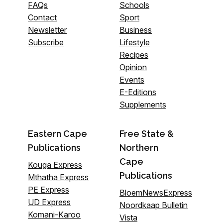
FAQs
Schools
Contact
Sport
Newsletter
Business
Subscribe
Lifestyle
Recipes
Opinion
Events
E-Editions
Supplements
Eastern Cape
Free State &
Publications
Northern
Cape
Kouga Express
Publications
Mthatha Express
PE Express
BloemNewsExpress
UD Express
Noordkaap Bulletin
Komani-Karoo
Vista