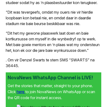
studeer sodat hy as ’n plaasbestuurder kon terugkeer.
“Dit was tevergeefs, omdat my ouers nie vir hierdie
loopbaan kon betaal nie, en omdat daar in daardie
stadium nie baie beurse beskikbaar was nie.
“Dit het my gewone plaas­werk laat doen en baie
kortkursusse om myself in die wynbedryf op te werk.
Met baie goeie mentors en ’n plaas wat my ondersteun
het, kon ek oor die jare baie wynkursusse doen.”
.
Om vir Denzel Swarts te stem SMS “SWARTS” na
36445.
NovaNews WhatsApp Channel is LIVE!
Get the stories that matter, straight to your phone.
Click
here
to join NovaNews on WhatsApp or scan
the QR code for instant access.