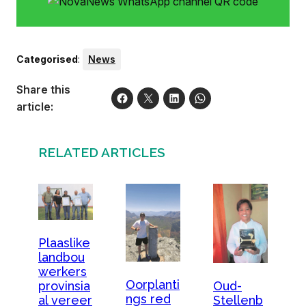
Categorised
:
News
Share this
article:
RELATED ARTICLES
Plaaslike
landbou
werkers
Oorplanti
provinsia
Oud-
ngs red
al vereer
Stellenb