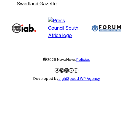
Swartland Gazette
©
2026 NovaNews
Policies
Facebook
Instagram
X
YouTube
LinkedIn
Developed by
LightSpeed WP Agency