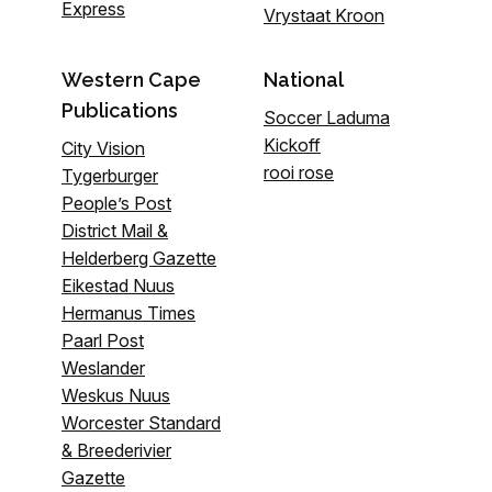
Express
Vrystaat Kroon
Western Cape
National
Publications
Soccer Laduma
Kickoff
City Vision
rooi rose
Tygerburger
People’s Post
District Mail &
Helderberg Gazette
Eikestad Nuus
Hermanus Times
Paarl Post
Weslander
Weskus Nuus
Worcester Standard
& Breederivier
Gazette