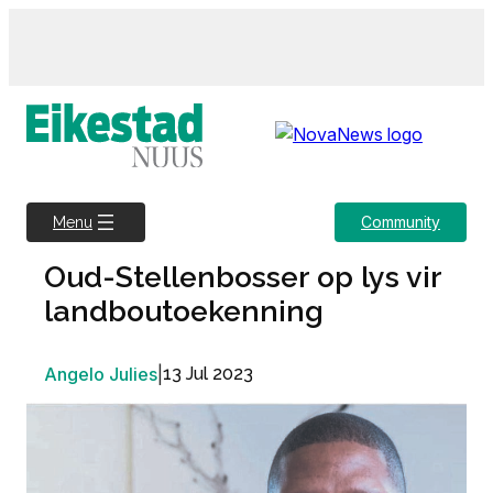
Skip
to
content
Community
Menu
Oud-Stellenbosser op lys vir
landboutoekenning
Angelo Julies
|
13 Jul 2023