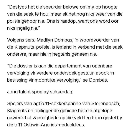
“Destyds het die speurder belowe om my op hoogte
van die saak te hou, maar ek het nog niks weer van die
polisie gehoor nie. Ons is raadop, want ons word oor
niks ingelig nie.”
Volgens sers. Madilyn Dombas, ’n woordvoerder van
die Klapmuts-polisie, is iemand in verband met die saak
ondervra, maar nie in hegtenis geneem nie.
“Die dossier is aan die departement van openbare
vervolging vir verdere ondersoek gestuur, asook ’n
beslissing vir moontlike vervolging,” sê Dombas.
Jong talent spog by sokkerdag
Spelers van agt o.11-sokkerspanne van Stellenbosch,
Klapmuts en omliggende gebiede het die afgelope
naweek hul vaardighede op die veld ten toon gestel by
die o.11 Oshwin Andries-gedenkfees.