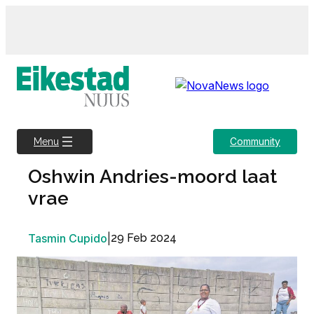
Skip
to
content
Community
Menu
Oshwin Andries-moord laat
vrae
Tasmin Cupido
|
29 Feb 2024