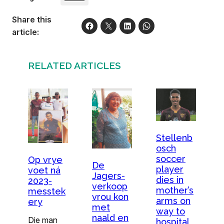
Share this
article:
RELATED ARTICLES
Stellenb
osch
soccer
Op vrye
De
player
voet ná
Jagers-
dies in
2023-
verkoop
mother’s
messtek
vrou kon
arms on
ery
met
way to
naald en
Die man
hospital