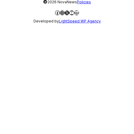
©
2026 NovaNews
Policies
Facebook
Instagram
X
YouTube
LinkedIn
Developed by
LightSpeed WP Agency