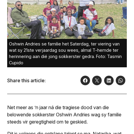
Oshwin Andries se familie het Saterdag, ter viering van
wat sy 21ste verjaardag sou wees, almal T-hemde ter
herinnering aan dié jong sokkerster gedra. Foto: Tasmin
Cupido
Share this article:
Net meer as ’n jaar ná die tragiese dood van die
belowende sokkerster Oshwin Andries wag sy familie
steeds vir geregtigheid om te geskied.
Dit is volgens die ontslape talent se ma, Natasha, wat