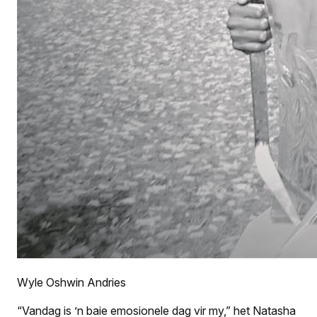
Wyle Oshwin Andries
“Vandag is ’n baie emosionele dag vir my,” het Natasha