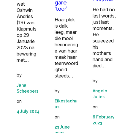
gare
wat
‘toor’
He had no
Oshwin
last words,
Andries
Haar plek
just last
(19) van
is dalk
moments.
Klapmuts
leeg, maar
He
op 29
die mooi
squeezed
Januarie
herinnering
his
2023 na
e van haar
mother’s
bewering
maak haar
hand and
met…
teenwoord
died…
igheid
by
steeds…
by
Jana
by
Angelo
Scheepers
Julies
on
Eikestadnu
on
us
4 July 2024
on
6 February
2023
23 June