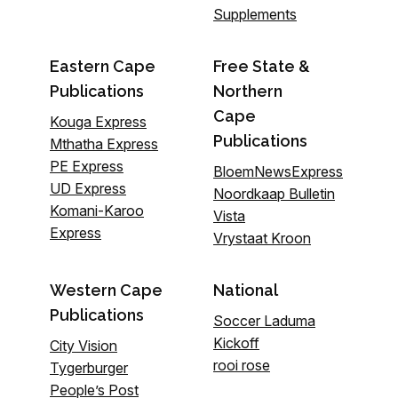
Supplements
Eastern Cape
Free State &
Publications
Northern
Cape
Kouga Express
Publications
Mthatha Express
PE Express
BloemNewsExpress
UD Express
Noordkaap Bulletin
Komani-Karoo
Vista
Express
Vrystaat Kroon
Western Cape
National
Publications
Soccer Laduma
Kickoff
City Vision
rooi rose
Tygerburger
People’s Post