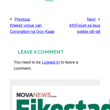
2022
«
Previous
Next
»
Krieket-vroue van
AfriForum se jeug
Coronation na Oos-Kaap
sokkie stil-stil
LEAVE A COMMENT
You need to be
Logged In
to leave a
comment.