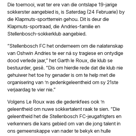
Die toernooi, wat ter ere van die ontslape 19-jarige
sokkerster aangebied is, is Saterdag (24 Februarie) by
die Klapmuts-sportterrein gehou. Dit is deur die
Klapmuts-sportraad, die Andries-familie en
Stellenbosch-sokkerklub aangebied.
“Stellenbosch FC het onderneem om die nalatenskap
van Oshwin Andries te eer ná sy tragiese en ontydige
dood verlede jaar,” het Garth le Roux, die klub se
bestuurder, gesê. “Dis om hierdie rede dat die klub nie
gehuiwer het toe hy genader is om te help met die
organisering van ’n gedenkgeleentheid om sy 21ste
verjaardag te vier nie.”
Volgens Le Roux was die gedenkfees ook ’n
geleentheid om nuwe sokkertalent raak te sien. “Die
geleentheid het die Stellenbosch FC-jeugafrigters en
verkenners die kans gebied om van die jong talent in
ons gemeenskappe van nader te bekyk en hulle