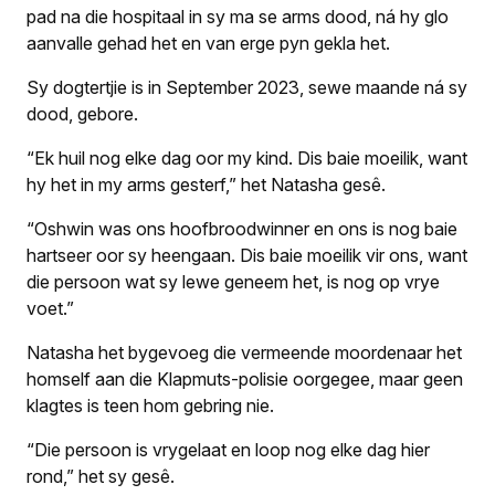
pad na die hospitaal in sy ma se arms dood, ná hy glo
aanvalle gehad het en van erge pyn gekla het.
Sy dogtertjie is in September 2023, sewe maande ná sy
dood, gebore.
“Ek huil nog elke dag oor my kind. Dis baie moeilik, want
hy het in my arms gesterf,” het Natasha gesê.
“Oshwin was ons hoofbroodwinner en ons is nog baie
hartseer oor sy heengaan. Dis baie moeilik vir ons, want
die persoon wat sy lewe geneem het, is nog op vrye
voet.”
Natasha het bygevoeg die vermeende moordenaar het
homself aan die Klapmuts-polisie oorgegee, maar geen
klagtes is teen hom gebring nie.
“Die persoon is vrygelaat en loop nog elke dag hier
rond,” het sy gesê.