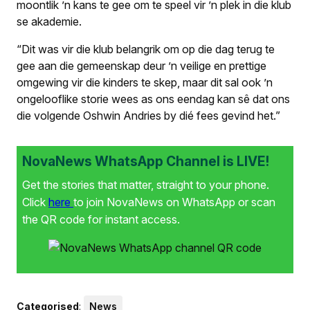
moontlik ’n kans te gee om te speel vir ’n plek in die klub
se akademie.
“Dit was vir die klub belangrik om op die dag terug te
gee aan die gemeenskap deur ’n veilige en prettige
omgewing vir die kinders te skep, maar dit sal ook ’n
ongelooflike storie wees as ons eendag kan sê dat ons
die volgende Oshwin Andries by dié fees gevind het.”
NovaNews WhatsApp Channel is LIVE!
Get the stories that matter, straight to your phone.
Click
here
to join NovaNews on WhatsApp or scan
the QR code for instant access.
Categorised
:
News