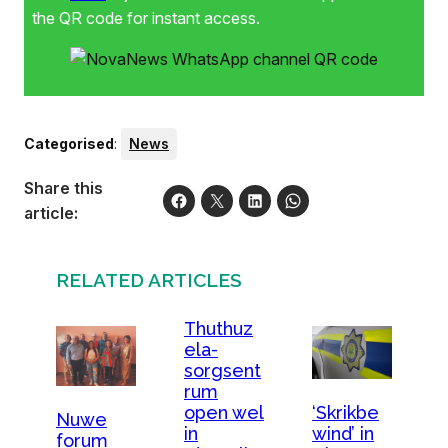
the QR code for instant access.
Categorised
:
News
Share this
article:
RELATED ARTICLES
Thuthuz
ela-
sorgsent
rum
open wel
‘Skrikbe
Nuwe
in
wind’ in
forum