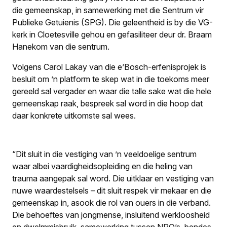
die gemeenskap, in samewerking met die Sentrum vir
Publieke Getuienis (SPG). Die geleentheid is by die VG-
kerk in Cloetesville gehou en gefasiliteer deur dr. Braam
Hanekom van die sentrum.
Volgens Carol Lakay van die e’Bosch-erfenisprojek is
besluit om ’n platform te skep wat in die toekoms meer
gereeld sal vergader en waar die talle sake wat die hele
gemeenskap raak, bespreek sal word in die hoop dat
daar konkrete uitkomste sal wees.
“Dit sluit in die vestiging van ’n veeldoelige sentrum
waar albei vaardigheidsopleiding en die heling van
trauma aangepak sal word. Die uitklaar en vestiging van
nuwe waardestelsels – dit sluit respek vir mekaar en die
gemeenskap in, asook die rol van ouers in die verband.
Die behoeftes van jongmense, insluitend werkloosheid
en dwelmmisbruik, samewerking tussen NRO’s, bendes