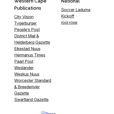
Western Cape
National
Publications
Soccer Laduma
Kickoff
City Vision
rooi rose
Tygerburger
People’s Post
District Mail &
Helderberg Gazette
Eikestad Nuus
Hermanus Times
Paarl Post
Weslander
Weskus Nuus
Worcester Standard
& Breederivier
Gazette
Swartland Gazette