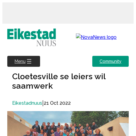
Skip
to
content
Community
Menu
Cloetesville se leiers wil
saamwerk
|
21 Oct 2022
Eikestadnuus