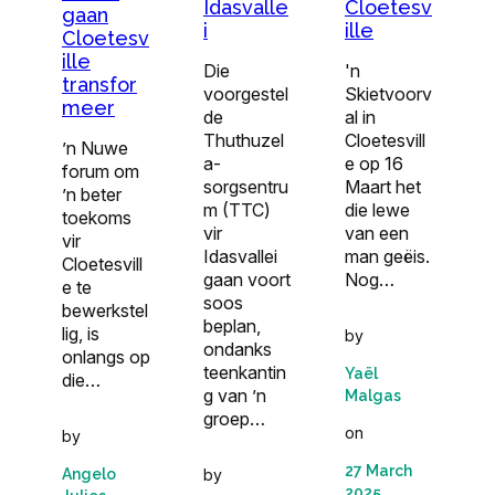
Idasvalle
Cloetesv
gaan
i
ille
Cloetesv
ille
Die
'n
transfor
voorgestel
Skietvoorv
meer
de
al in
Thuthuzel
Cloetesvill
’n Nuwe
a-
e op 16
forum om
sorgsentru
Maart het
’n beter
m (TTC)
die lewe
toekoms
vir
van een
vir
Idasvallei
man geëis.
Cloetesvill
gaan voort
Nog…
e te
soos
bewerkstel
beplan,
lig, is
by
ondanks
onlangs op
teenkantin
Yaël
die…
g van ’n
Malgas
groep…
on
by
27 March
Angelo
by
2025