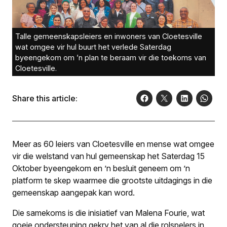
Talle gemeenskapsleiers en inwoners van Cloetesville
wat omgee vir hul buurt het verlede Saterdag
byeengekom om ’n plan te beraam vir die toekoms van
Cloetesville.
Share this article:
Meer as 60 leiers van Cloetesville en mense wat omgee
vir die welstand van hul gemeenskap het Saterdag 15
Oktober byeengekom en ’n besluit geneem om ’n
platform te skep waarmee die grootste uitdagings in die
gemeenskap aangepak kan word.
Die samekoms is die inisiatief van Malena Fourie, wat
goeie ondersteuning gekry het van al die rolspelers in