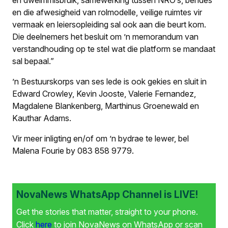
en die afwesigheid van rolmodelle, veilige ruimtes vir
vermaak en leiersopleiding sal ook aan die beurt kom.
Die deelnemers het besluit om ’n memorandum van
verstandhouding op te stel wat die platform se mandaat
sal bepaal.”
’n Bestuurskorps van ses lede is ook gekies en sluit in
Edward Crowley, Kevin Jooste, Valerie Fernandez,
Magdalene Blankenberg, Marthinus Groenewald en
Kauthar Adams.
Vir meer inligting en/of om ’n bydrae te lewer, bel
Malena Fourie by 083 858 9779.
NovaNews WhatsApp Channel is LIVE!
Get the stories that matter, straight to your phone.
Click
here
to join NovaNews on WhatsApp or scan