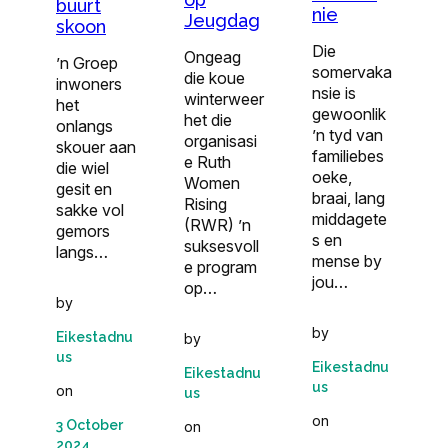
buurt
nie
Jeugdag
skoon
Die
Ongeag
’n Groep
somervaka
die koue
inwoners
nsie is
winterweer
het
gewoonlik
het die
onlangs
’n tyd van
organisasi
skouer aan
familiebes
e Ruth
die wiel
oeke,
Women
gesit en
braai, lang
Rising
sakke vol
middagete
(RWR) ’n
gemors
s en
suksesvoll
langs…
mense by
e program
jou…
op…
by
by
Eikestadnu
by
us
Eikestadnu
Eikestadnu
us
on
us
on
3 October
on
2024