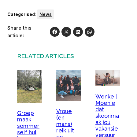
Categorised
:
News
Share this
article:
RELATED ARTICLES
Wenke |
Moenie
dat
Vroue
Groep
skoonma
(en
maak
ak jou
mans)
sommer
vakansie
reik uit
self hul
versuur
op