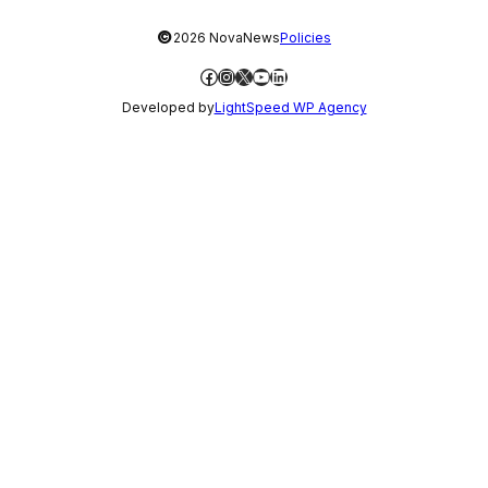
©
2026 NovaNews
Policies
Facebook
Instagram
X
YouTube
LinkedIn
Developed by
LightSpeed WP Agency