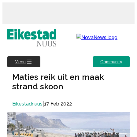
Skip
to
content
Community
Menu
Maties reik uit en maak
strand skoon
|
17 Feb 2022
Eikestadnuus