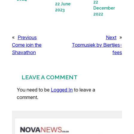
22
22 June
December
2023
2022
«
Previous
Next
»
Come join the
Topmusiek by Biertjies-
Shavathon
fees
LEAVE A COMMENT
You need to be
Logged In
to leave a
comment.