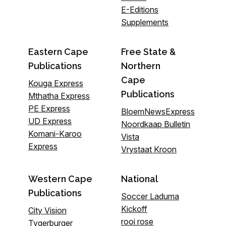
E-Editions
Supplements
Eastern Cape
Free State &
Publications
Northern
Cape
Kouga Express
Publications
Mthatha Express
PE Express
BloemNewsExpress
UD Express
Noordkaap Bulletin
Komani-Karoo
Vista
Express
Vrystaat Kroon
Western Cape
National
Publications
Soccer Laduma
Kickoff
City Vision
rooi rose
Tygerburger