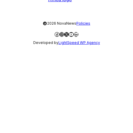
©
2026 NovaNews
Policies
Facebook
Instagram
X
YouTube
LinkedIn
Developed by
LightSpeed WP Agency