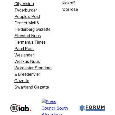
Kickoff
City Vision
rooi rose
Tygerburger
People’s Post
District Mail &
Helderberg Gazette
Eikestad Nuus
Hermanus Times
Paarl Post
Weslander
Weskus Nuus
Worcester Standard
& Breederivier
Gazette
Swartland Gazette