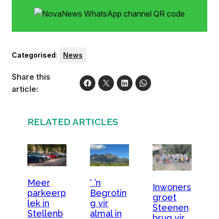
Categorised
:
News
Share this
article:
RELATED ARTICLES
Meer
‘ ’n
Inwoners
parkeerp
Begrotin
groet
lek in
g vir
Steenen
Stellenb
almal in
brug vir