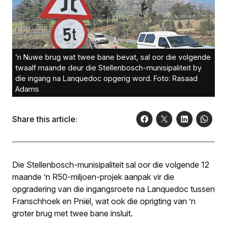
’n Nuwe brug wat twee bane bevat, sal oor die volgende
twaalf maande deur die Stellenbosch-munisipaliteit by
die ingang na Lanquedoc opgerig word. Foto: Rasaad
Adams
Share this article:
Die Stellenbosch-munisipaliteit sal oor die volgende 12
maande ’n R50-miljoen-projek aanpak vir die
opgradering van die ingangsroete na Lanquedoc tussen
Franschhoek en Pniël, wat ook die oprigting van ’n
groter brug met twee bane insluit.