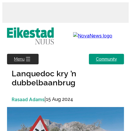
Skip
to
content
Community
Menu
Lanquedoc kry ’n
dubbelbaanbrug
Rasaad Adams
|
15 Aug 2024