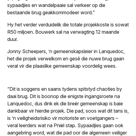
sypaadjies en wandelpaaie sal verkeer op die
bestaande brug geakkommodeer word.”
Hy het verder verduidelik die totale projekkoste is sowat
R50 miljoen. Bou­werk sal na verwagting 12 maande
duur.
Jonny Scheepers, ’n gemeenskapsleier in Lanquedoc,
het die projek verwelkom en gesê die nuwe brug gaan
veral vir die plaaslike gemeenskap voordelig wees.
“Dit is soggens en saans tydens spitstyd chaoties by
daai brug. Dit is boonop die enigste ingangsroete na
Lanquedoc, dus dink ek die breër gemeenskap is baie
dankbaar vir hierdie projek. Die pad, soos wat dit tans is,
is ’n veiligheidsrisiko vir motoriste en voetgangers –
veral leerders wat na Pniël stap. Sypaadjies gaan ook
aangebring word, wat die pad oor die algemeen veiliger