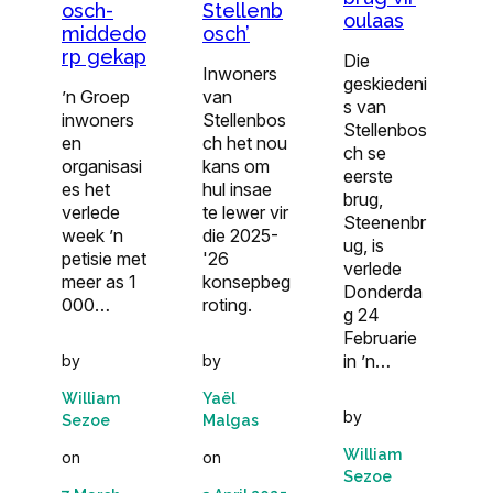
osch-
Stellenb
oulaas
middedo
osch’
rp gekap
Die
Inwoners
geskiedeni
’n Groep
van
s van
inwoners
Stellenbos
Stellenbos
en
ch het nou
ch se
organisasi
kans om
eerste
es het
hul insae
brug,
verlede
te lewer vir
Steenenbr
week ’n
die 2025-
ug, is
petisie met
'26
verlede
meer as 1
konsepbeg
Donderda
000…
roting.
g 24
Februarie
in ’n…
by
by
William
Yaël
by
Sezoe
Malgas
William
on
on
Sezoe