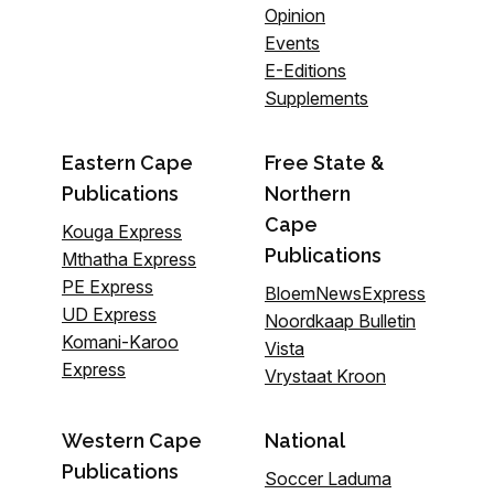
Opinion
Events
E-Editions
Supplements
Eastern Cape
Free State &
Publications
Northern
Cape
Kouga Express
Publications
Mthatha Express
PE Express
BloemNewsExpress
UD Express
Noordkaap Bulletin
Komani-Karoo
Vista
Express
Vrystaat Kroon
Western Cape
National
Publications
Soccer Laduma