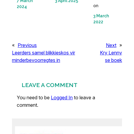
7 March
3 April 2025
on
2024
3 March
2022
«
Previous
Next
»
Leerders samel blikkieskos vir
Kry Lenny
minderbevoorregtes in
se boek
LEAVE A COMMENT
You need to be
Logged In
to leave a
comment.