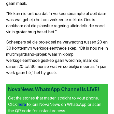
gaan maak.
“Ek kan nie onthou dat ’n verkeers­beampte al ooit daar
was wat gehelp het om verkeer te reël nie. Ons is
dankbaar dat die plaaslike regering uiteindelik die nood
vir ’n groter brug besef het.”
Scheepers sê die projek sal na verwag­ting tussen 20 en
30 korttermyn werks­geleenthede skep. “Dit is nou nie ’n
multi­miljardrand-projek waar ’n klomp
werksgeleenthede geskep gaan word nie, maar dis
darem 20 tot 30 mense wat vir so bietjie meer as ’n jaar
werk gaan hê,” het hy gesê.
NovaNews WhatsApp Channel is LIVE!
Get the stories that matter, straight to your phone.
Click
here
to join NovaNews on WhatsApp or scan
the QR code for instant access.