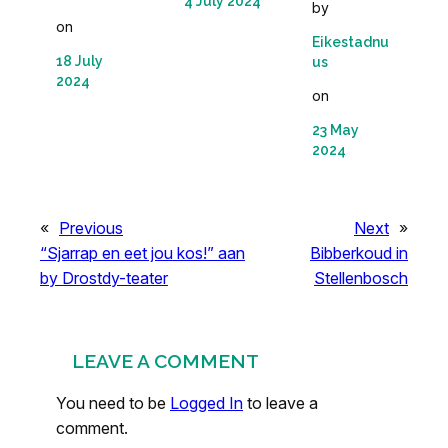
4 July 2024
by
on
Eikestadnu
18 July
us
2024
on
23 May
2024
«
Previous
Next
»
“Sjarrap en eet jou kos!” aan
Bibberkoud in
by Drostdy-teater
Stellenbosch
LEAVE A COMMENT
You need to be
Logged In
to leave a
comment.