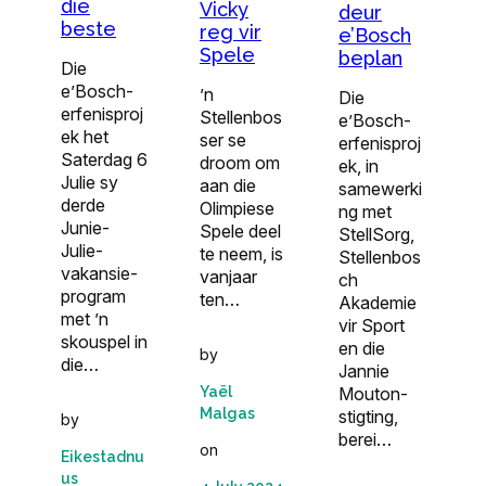
die
Vicky
deur
beste
reg vir
e’Bosch
Spele
beplan
Die
e’Bosch-
’n
Die
erfenisproj
Stellenbos
e’Bosch-
ek het
ser se
erfenisproj
Saterdag 6
droom om
ek, in
Julie sy
aan die
samewerki
derde
Olimpiese
ng met
Junie-
Spele deel
StellSorg,
Julie-
te neem, is
Stellenbos
vakansie­
vanjaar
ch
pro­gram
ten…
Akademie
met ’n
vir Sport
skouspel in
en die
by
die…
Jannie
Yaël
Mouton-
Malgas
stigting,
by
berei…
on
Eikestadnu
us