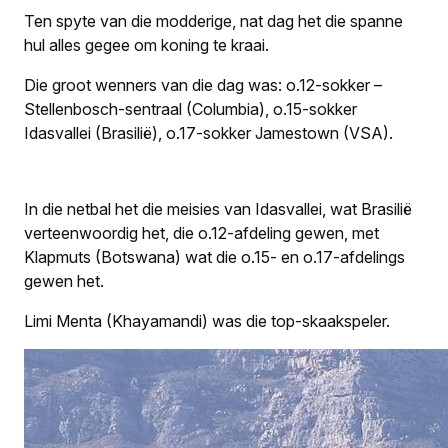
Ten spyte van die modderige, nat dag het die spanne
hul alles gegee om koning te kraai.
Die groot wenners van die dag was: o.12-sokker –
Stellenbosch-sentraal (Columbia), o.15-sokker
Idasvallei (Brasilië), o.17-sokker Jamestown (VSA).
In die netbal het die meisies van Idasvallei, wat Brasilië
verteenwoordig het, die o.12-afdeling gewen, met
Klapmuts (Botswana) wat die o.15- en o.17-afdelings
gewen het.
Limi Menta (Khayamandi) was die top-skaakspeler.