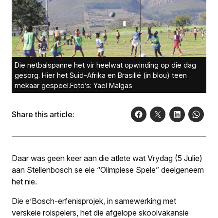
Die netbalspanne het vir heelwat opwinding op die dag
gesorg. Hier het Suid-Afrika en Brasilië (in blou) teen
mekaar gespeel.Foto’s: Yaël Malgas
Share this article:
Daar was geen keer aan die atlete wat Vrydag (5 Julie)
aan Stellenbosch se eie “Olimpiese Spele” deelgeneem
het nie.
Die e’Bosch-erfenisprojek, in samewerking met
verskeie rolspelers, het die afgelope skoolvakansie