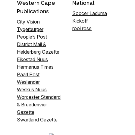
Western Cape
National
Publications
Soccer Laduma
Kickoff
City Vision
rooi rose
Tygerburger
People’s Post
District Mail &
Helderberg Gazette
Eikestad Nuus
Hermanus Times
Paarl Post
Weslander
Weskus Nuus
Worcester Standard
& Breederivier
Gazette
Swartland Gazette