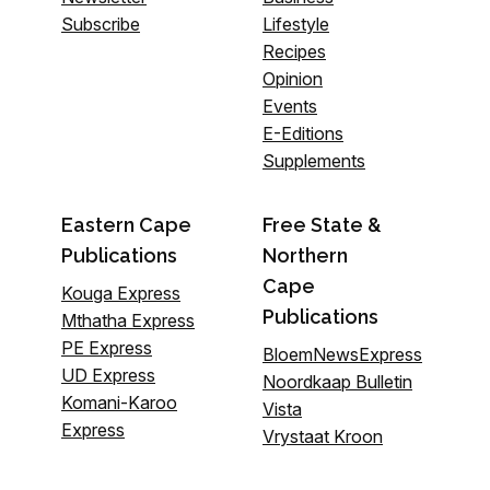
Subscribe
Lifestyle
Recipes
Opinion
Events
E-Editions
Supplements
Eastern Cape
Free State &
Publications
Northern
Cape
Kouga Express
Publications
Mthatha Express
PE Express
BloemNewsExpress
UD Express
Noordkaap Bulletin
Komani-Karoo
Vista
Express
Vrystaat Kroon