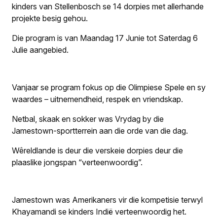
kinders van Stellenbosch se 14 dorpies met allerhande
projekte besig gehou.
Die program is van Maandag 17 Junie tot Saterdag 6
Julie aangebied.
Vanjaar se program fokus op die Olimpiese Spele en sy
waardes – uitnemendheid, respek en vriendskap.
Netbal, skaak en sokker was Vrydag by die
Jamestown-sportterrein aan die orde van die dag.
Wêreldlande is deur die verskeie dorpies deur die
plaaslike jongspan “verteenwoordig”.
Jamestown was Amerikaners vir die kompetisie terwyl
Khayamandi se kinders Indië verteenwoordig het.