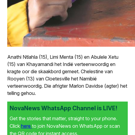
Anathi Ntlahla (15), Limi Menta (15) en Abulele Xetu
(15) van Khayamandi het Indië verteenwoordig en
kragte oor die skaakbord gemeet. Chelestine van
Rooyen (13) van Cloetesville het Namibië
verteenwoordig. Die afrigter Marlon Davidse (agter) het
telling gehou.
NovaNews WhatsApp Channel is LIVE!
Get the stories that matter, straight to your phone.
Click
here
to join NovaNews on WhatsApp or scan
the QR code for instant access.