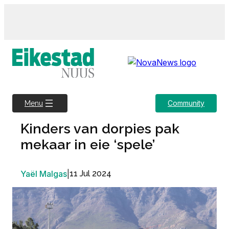
Skip
to
content
Community
Menu
Kinders van dorpies pak
mekaar in eie ‘spele’
Yaël Malgas
|
11 Jul 2024