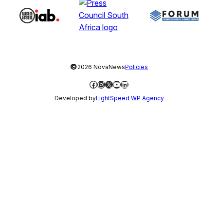
©
2026 NovaNews
Policies
Facebook
Instagram
X
YouTube
LinkedIn
Developed by
LightSpeed WP Agency