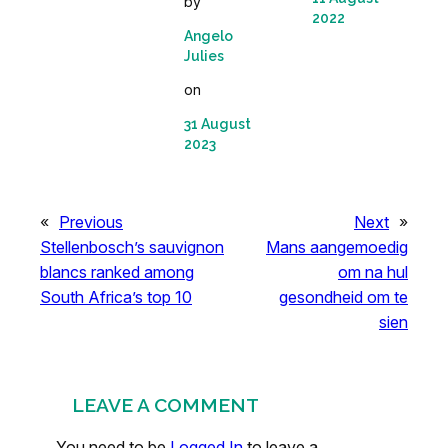
by
2022
Angelo
Julies
on
31 August
2023
«
Previous
Next
»
Stellenbosch’s sauvignon
Mans aangemoedig
blancs ranked among
om na hul
South Africa’s top 10
gesondheid om te
sien
LEAVE A COMMENT
You need to be
Logged In
to leave a