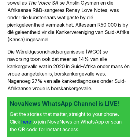
sowel as
The Voice SA
se Anslin Gysman en die
Afrikaanse R&B-sangeres Renay Love Notes, was
onder die kunstenaars wat gaste by dié
pienkgeleentheid vermaak het. Altesaam R50 000 is by
dié geleentheid vir die Kankervereniging van Suid-Afrika
(Kansa) ingesamel.
Die Wêreldgesondheidsorganisasie (WGO) se
navorsing toon ook dat meer as 14% van alle
kankergevalle wat in 2020 in Suid-Afrika onder mans én
vroue aangeteken is, borskankergevalle was.
Nagenoeg 27% van alle kankerdiagnoses onder Suid-
Afrikaanse vroue is borskankergevalle.
NovaNews WhatsApp Channel is LIVE!
Get the stories that matter, straight to your phone.
Click
here
to join NovaNews on WhatsApp or scan
the QR code for instant access.