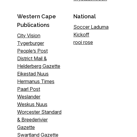
Western Cape
National
Publications
Soccer Laduma
Kickoff
City Vision
rooi rose
Tygerburger
People’s Post
District Mail &
Helderberg Gazette
Eikestad Nuus
Hermanus Times
Paarl Post
Weslander
Weskus Nuus
Worcester Standard
& Breederivier
Gazette
Swartland Gazette