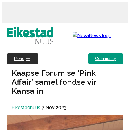
Skip
to
content
Community
Menu
Kaapse Forum se ‘Pink
Affair’ samel fondse vir
Kansa in
|
7 Nov 2023
Eikestadnuus