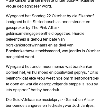
– die kanker wat die meeste onder Suid-Afrikaanse
vroue gediagnoseer word.
Wyngaard het Sondag 22 Oktober by die Eikenhof-
landgoed buite Stellenbosch as ondersteuner en
gasspreker by The Pink Affair-
geldinsamelingsgeleentheid opgetree. Hierdie
geleentheid is gehou ten bate van
borskankeroorwinnaars en as deel van
Borskankerbewustheids­maand, wat jaarliks in Oktober
aangebied word.
Wyngaard het onder meer mense wat borskanker
oorleef het, vir hul moed en positiwiteit geprys. “Dit is
belangrik dat elke vrou weet hoe om ’n selfondersoek
te doen en wat die daaropvolgende stappe is, sou sy
iets opspoor,” het hy benadruk.
Die Suid-Afrikaanse musiekprys- (Sama) en Aitsa-
benoemde sangeres en liedjieskrywer Jodi Jantjies,