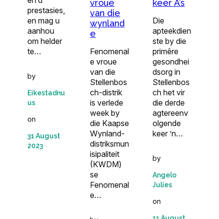
en u
vroue
keer A’s
prestasies,
van die
en mag u
Die
wynland
aanhou
apteekdien
e
om helder
ste by die
te…
Fenomenal
primêre
e vroue
gesondhei
van die
dsorg in
by
Stellenbos
Stellenbos
ch-distrik
ch het vir
Eikestadnu
is verlede
die derde
us
week by
agtereenv
on
die Kaapse
olgende
Wynland-
keer ’n…
31 August
distriksmun
2023
isipaliteit
by
(KWDM)
se
Angelo
Fenomenal
Julies
e…
on
11 August