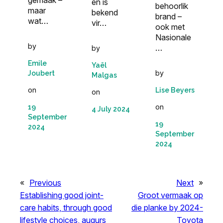
gemaak –
en is
behoorlik
maar
bekend
brand –
wat…
vir…
ook met
Nasionale
by
…
by
Emile
Yaël
by
Joubert
Malgas
on
Lise Beyers
on
on
19
4 July 2024
September
19
2024
September
2024
«
Previous
Next
»
Establishing good joint-
Groot vermaak op
care habits, through good
die planke by 2024-
lifestyle choices, augurs
Toyota