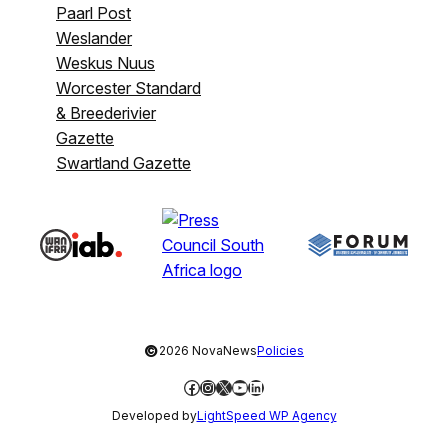
Paarl Post
Weslander
Weskus Nuus
Worcester Standard
& Breederivier
Gazette
Swartland Gazette
©
2026 NovaNews
Policies
Facebook
Instagram
X
YouTube
LinkedIn
Developed by
LightSpeed WP Agency