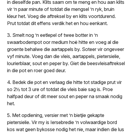
in dieselfde pan. Klits saam om te meng en hou aan klits
vir ’n paar minute of totdat die mengsel ’n ryk, bruin
kleur het. Voeg die aftreksel by en klits voortdurend.
Prut totdat dit effens verdik het en hou eenkant.
3. Smelt nog ’n eetlepel of twee botter in ’n
swaarbodempot oor medium hoë hitte en voeg al die
groente behalwe die aartappels by. Soteer vir ongeveer
vyf minute. Voeg dan die vleis, aartappels, pietersielie,
lourierblaar, sout en peper by. Giet die beesvleisaftreksel
in die pot en roer goed deur.
4. Bedek die pot en verlaag die hitte tot stadige prut vir
so 2½ tot 3 ure of totdat die vleis baie sag is. Proe
halfpad deur of dit meer sout en peper na smaak nodig
het.
5. Met opdiening, versier met ’n bietjie gekapte
pietersielie. Vir my is Iersebredie ’n volwaardige bord
kos wat geen bykosse nodig het nie, maar indien die lus