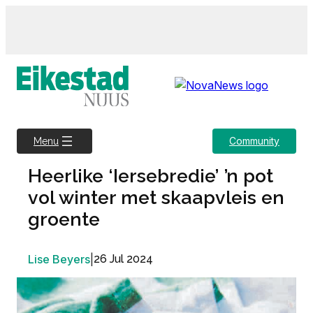
Skip
to
content
Community
Menu
Heerlike ‘Iersebredie’ ’n pot
vol winter met skaapvleis en
groente
Lise Beyers
|
26 Jul 2024