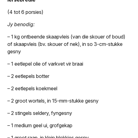
(4 tot 6 porsies)
Jy benodig:
– 1 kg ontbeende skaapvleis (van die skouer of boud)
of skaapvleis (bv. skouer of nek), in so 3-cm-stukke
gesny
– 1 eetlepel olie of varkvet vir braai
– 2 eetlepels botter
– 2 eetlepels koekmeel
– 2 groot wortels, in 15-mm-stukke gesny
– 2 stingels seldery, fyngesny
– 1 medium geel ui, grofgekap
– 1 groot raap, in klein blokkies gesny