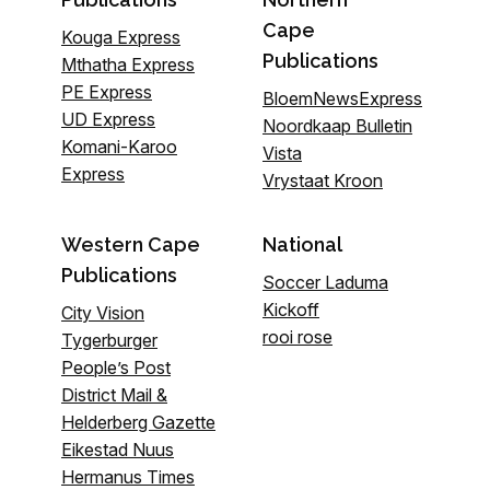
Cape
Kouga Express
Publications
Mthatha Express
PE Express
BloemNewsExpress
UD Express
Noordkaap Bulletin
Komani-Karoo
Vista
Express
Vrystaat Kroon
Western Cape
National
Publications
Soccer Laduma
Kickoff
City Vision
rooi rose
Tygerburger
People’s Post
District Mail &
Helderberg Gazette
Eikestad Nuus
Hermanus Times