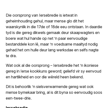
Die oorsprong van Iersebredie is ietwat in
geheimhouding gehul, maar mense glo dit het
waarskynlik in die 17de of 18de eeu ontstaan. In daardie
tyd is die gereg dikwels gemaak deur skaapwagters en
boere wat hul hande op net ’n paar eenvoudige
bestanddele kon lê, maar ’n voedsame maaltyd nodig
gehad het om hulle deur lang werksdae en selfs nagte
te dra.
Wat ook al die oorsprong – Iersebredie het ’n ikoniese
gereg in Ierse kookkuns geword; geliefd vir sy eenvoud
en hartlikheid en oor die wêreld heen bekend.
Dit is behoorlik ’n sielsverwarmende gereg wat ook
mense bymekaar bring, al is dit byna so eenvoudig soos
een-twee-drie.
Iersebredie