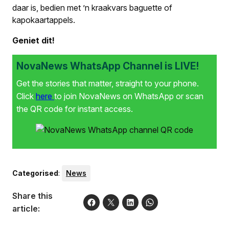
daar is, bedien met ’n kraakvars baguette of
kapokaartappels.
Geniet dit!
NovaNews WhatsApp Channel is LIVE!
Get the stories that matter, straight to your phone.
Click
here
to join NovaNews on WhatsApp or scan
the QR code for instant access.
Categorised
:
News
Share this
article: