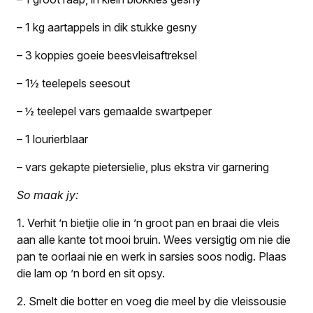
– 1 kg aartappels in dik stukke gesny
– 3 koppies goeie beesvleisaftreksel
– 1½ teelepels seesout
– ½ teelepel vars gemaalde swartpeper
– 1 lourierblaar
– vars gekapte pietersielie, plus ekstra vir garnering
So maak jy:
1. Verhit ’n bietjie olie in ’n groot pan en braai die vleis
aan alle kante tot mooi bruin. Wees versigtig om nie die
pan te oorlaai nie en werk in sarsies soos nodig. Plaas
die lam op ’n bord en sit opsy.
2. Smelt die botter en voeg die meel by die vleissousie