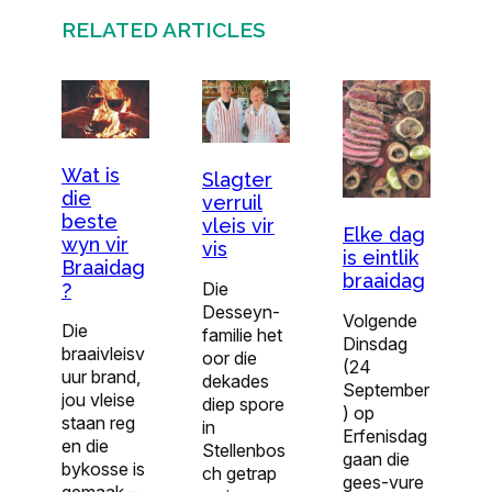
RELATED ARTICLES
Wat is
Slagter
die
verruil
beste
vleis vir
Elke dag
wyn vir
vis
is eintlik
Braaidag
braaidag
Die
?
Desseyn-
Volgende
Die
familie het
Dinsdag
braaivleisv
oor die
(24
uur brand,
dekades
September
jou vleise
diep spore
) op
staan reg
in
Erfenisdag
en die
Stellenbos
gaan die
bykosse is
ch getrap
gees-vure