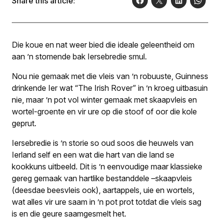
Share this article:
Die koue en nat weer bied die ideale geleentheid om
aan ’n stomende bak Iersebredie smul.
Nou nie gemaak met die vleis van ’n robuuste, Guinness
drinkende Ier wat “The Irish Rover” in ’n kroeg uitbasuin
nie, maar ’n pot vol winter gemaak met skaapvleis en
wortel-groente en vir ure op die stoof of oor die kole
geprut.
Iersebredie is ’n storie so oud soos die heuwels van
Ierland self en een wat die hart van die land se
kookkuns uitbeeld. Dit is ’n eenvoudige maar klassieke
gereg gemaak van hartlike bestanddele –skaapvleis
(deesdae beesvleis ook), aartappels, uie en wortels,
wat alles vir ure saam in ’n pot prot totdat die vleis sag
is en die geure saamgesmelt het.