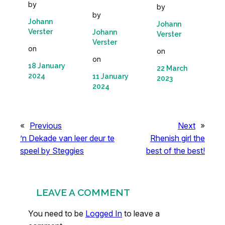
by
by
by
Johann
Johann
Verster
Johann
Verster
Verster
on
on
on
18 January
22 March
2024
11 January
2023
2024
«
Previous
Next
»
’n Dekade van leer deur te
Rhenish girl the
speel by Steggies
best of the best!
LEAVE A COMMENT
You need to be
Logged In
to leave a