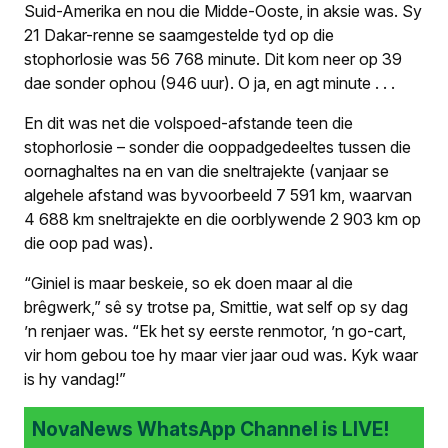
Suid-Amerika en nou die Midde-Ooste, in aksie was. Sy
21 Dakar-renne se saamgestelde tyd op die
stophorlosie was 56 768 minute. Dit kom neer op 39
dae sonder ophou (946 uur). O ja, en agt minute . . .
En dit was net die volspoed-afstande teen die
stophorlosie – sonder die ooppadgedeeltes tussen die
oornaghaltes na en van die sneltrajekte (vanjaar se
algehele afstand was byvoorbeeld 7 591 km, waarvan
4 688 km sneltrajekte en die oorblywende 2 903 km op
die oop pad was).
“Giniel is maar beskeie, so ek doen maar al die
brêgwerk,” sê sy trotse pa, Smittie, wat self op sy dag
’n renjaer was. “Ek het sy eerste renmotor, ’n
go-cart
,
vir hom gebou toe hy maar vier jaar oud was. Kyk waar
is hy vandag!”
NovaNews WhatsApp Channel is LIVE!