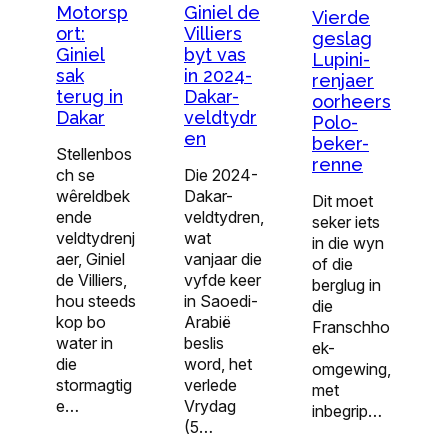
Motorsp
Giniel de
Vierde
ort:
Villiers
geslag
Giniel
byt vas
Lupini-
sak
in 2024-
renjaer
terug in
Dakar-
oorheers
Dakar
veldtydr
Polo-
en
beker-
Stellenbos
renne
ch se
Die 2024-
wêreldbek
Dakar-
Dit moet
ende
veldtydren,
seker iets
veldtydrenj
wat
in die wyn
aer, Giniel
vanjaar die
of die
de Villiers,
vyfde keer
berglug in
hou steeds
in Saoedi-
die
kop bo
Arabië
Franschho
water in
beslis
ek-
die
word, het
omgewing,
stormagtig
verlede
met
e…
Vrydag
inbegrip…
(5…