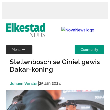
Skip
to
content
Community
Menu
Stellenbosch se Giniel gewis
Dakar-koning
Johann Verster
|
25 Jan 2024