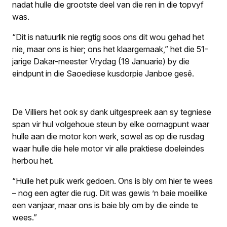
nadat hulle die grootste deel van die ren in die topvyf
was.
“Dit is natuurlik nie regtig soos ons dit wou gehad het
nie, maar ons is hier; ons het klaargemaak,” het die 51-
jarige Dakar-meester Vrydag (19 Januarie) by die
eindpunt in die Saoediese kusdorpie Janboe gesê.
De Villiers het ook sy dank uitgespreek aan sy tegniese
span vir hul volgehoue steun by elke oornagpunt waar
hulle aan die motor kon werk, sowel as op die rusdag
waar hulle die hele motor vir alle praktiese doeleindes
herbou het.
“Hulle het puik werk gedoen. Ons is bly om hier te wees
– nog een agter die rug. Dit was gewis ’n baie moeilike
een vanjaar, maar ons is baie bly om by die einde te
wees.”