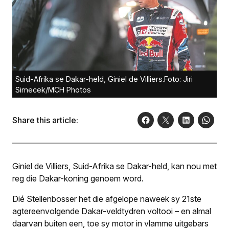
Suid-Afrika se Dakar-held, Giniel de Villiers.Foto: Jiri
Simecek/MCH Photos
Share this article:
Giniel de Villiers, Suid-Afrika se Dakar-held, kan nou met
reg die Dakar-koning genoem word.
Dié Stellenbosser het die afgelope naweek sy 21ste
agtereenvolgende Dakar-veldtydren voltooi – en almal
daarvan buiten een, toe sy motor in vlamme uitgebars