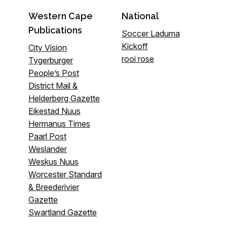
Western Cape
National
Publications
Soccer Laduma
Kickoff
City Vision
rooi rose
Tygerburger
People’s Post
District Mail &
Helderberg Gazette
Eikestad Nuus
Hermanus Times
Paarl Post
Weslander
Weskus Nuus
Worcester Standard
& Breederivier
Gazette
Swartland Gazette