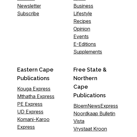
Newsletter
Business
Subscribe
Lifestyle
Recipes
Opinion
Events
E-Editions
Supplements
Eastern Cape
Free State &
Publications
Northern
Cape
Kouga Express
Publications
Mthatha Express
PE Express
BloemNewsExpress
UD Express
Noordkaap Bulletin
Komani-Karoo
Vista
Express
Vrystaat Kroon