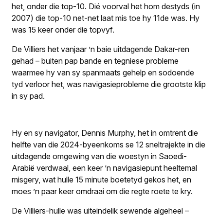
het, onder die top-10. Dié voorval het hom destyds (in
2007) die top-10 net-net laat mis toe hy 11de was. Hy
was 15 keer onder die topvyf.
De Villiers het vanjaar ’n baie uitdagende Dakar-ren
gehad – buiten pap bande en tegniese probleme
waarmee hy van sy spanmaats gehelp en sodoende
tyd verloor het, was navigasieprobleme die grootste klip
in sy pad.
Hy en sy navigator, Dennis Murphy, het in omtrent die
helfte van die 2024-byeenkoms se 12 sneltrajekte in die
uitdagende omgewing van die woestyn in Saoedi-
Arabië verdwaal, een keer ’n navigasiepunt heeltemal
misgery, wat hulle 15 minute boetetyd gekos het, en
moes ’n paar keer omdraai om die regte roete te kry.
De Villiers-hulle was uiteindelik sewende algeheel –