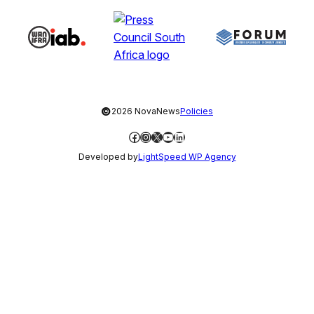
©
2026 NovaNews
Policies
Facebook
Instagram
X
YouTube
LinkedIn
Developed by
LightSpeed WP Agency