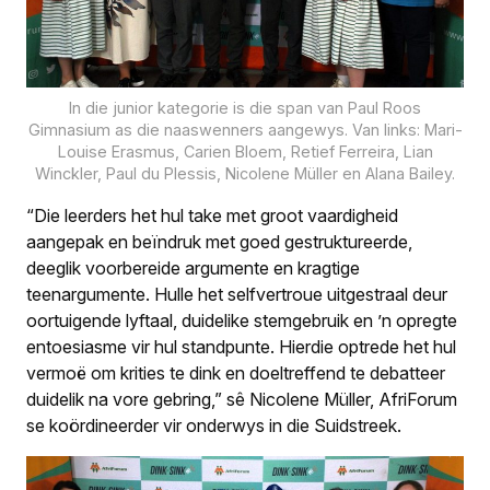
In die junior kategorie is die span van Paul Roos
Gimnasium as die naaswenners aangewys. Van links: Mari-
Louise Erasmus, Carien Bloem, Retief Ferreira, Lian
Winckler, Paul du Plessis, Nicolene Müller en Alana Bailey.
“Die leerders het hul take met groot vaardigheid
aangepak en beïndruk met goed gestruktureerde,
deeglik voorbereide argumente en kragtige
teenargumente. Hulle het selfvertroue uitgestraal deur
oortuigende lyftaal, duidelike stemgebruik en ’n opregte
entoesiasme vir hul standpunte. Hierdie optrede het hul
vermoë om krities te dink en doeltreffend te debatteer
duidelik na vore gebring,” sê Nicolene Müller, AfriForum
se koördineerder vir onderwys in die Suidstreek.