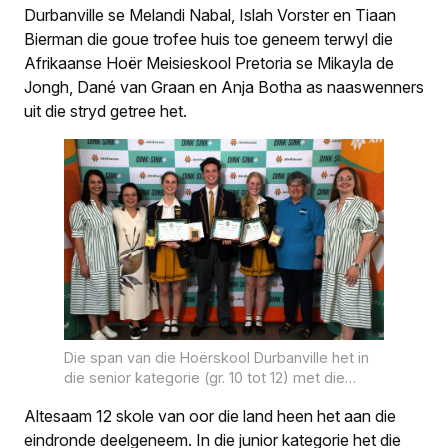
Durbanville se Melandi Nabal, Islah Vorster en Tiaan
Bierman die goue trofee huis toe geneem terwyl die
Afrikaanse Hoër Meisieskool Pretoria se Mikayla de
Jongh, Dané van Graan en Anja Botha as naaswenners
uit die stryd getree het.
Die span van die Hoërskool Durbanville het in
die senior kategorie (gr. 10 tot 12) met die
louere weggestap. Van links is Mari-Louise
Altesaam 12 skole van oor die land heen het aan die
Erasmus, Carien Bloem, Islah Vorster, Tiaan
Bierman, Melandi Nabal, Alana Bailey en
eindronde deelgeneem. In die junior kategorie het die