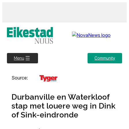
Skip
to
content
Community
Menu
Source:
Durbanville en Waterkloof
stap met louere weg in Dink
of Sink-eindronde