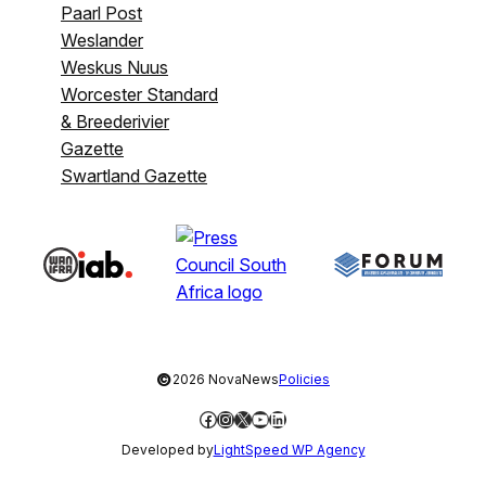
Paarl Post
Weslander
Weskus Nuus
Worcester Standard
& Breederivier
Gazette
Swartland Gazette
©
2026 NovaNews
Policies
Facebook
Instagram
X
YouTube
LinkedIn
Developed by
LightSpeed WP Agency