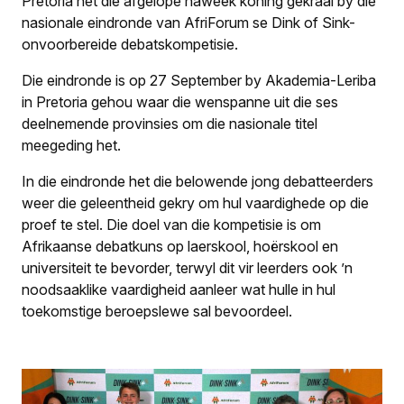
Pretoria het die afgelope naweek koning gekraai by die
nasionale eindronde van AfriForum se Dink of Sink-
onvoorbereide debatskompetisie.
Die eindronde is op 27 September by Akademia-Leriba
in Pretoria gehou waar die wenspanne uit die ses
deelnemende provinsies om die nasionale titel
meegeding het.
In die eindronde het die belowende jong debatteerders
weer die geleentheid gekry om hul vaardighede op die
proef te stel. Die doel van die kompetisie is om
Afrikaanse debatkuns op laerskool, hoërskool en
universiteit te bevorder, terwyl dit vir leerders ook ’n
noodsaaklike vaardigheid aanleer wat hulle in hul
toekomstige beroepslewe sal bevoordeel.