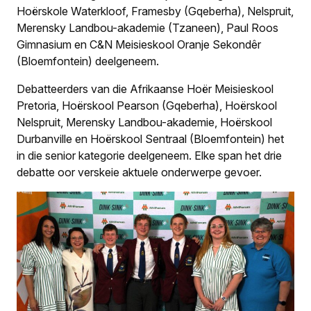
Nicolene Müller.
Hoërskole Waterkloof, Framesby (Gqeberha), Nelspruit,
Merensky Landbou-akademie (Tzaneen), Paul Roos
Gimnasium en C&N Meisieskool Oranje Sekondêr
(Bloemfontein) deelgeneem.
Debatteerders van die Afrikaanse Hoër Meisieskool
Pretoria, Hoërskool Pearson (Gqeberha), Hoërskool
Nelspruit, Merensky Landbou-akademie, Hoërskool
Durbanville en Hoërskool Sentraal (Bloemfontein) het
in die senior kategorie deelgeneem. Elke span het drie
debatte oor verskeie aktuele onderwerpe gevoer.