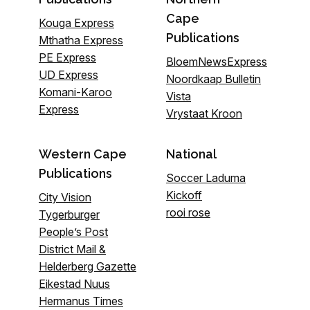
Cape
Kouga Express
Publications
Mthatha Express
PE Express
BloemNewsExpress
UD Express
Noordkaap Bulletin
Komani-Karoo
Vista
Express
Vrystaat Kroon
Western Cape
National
Publications
Soccer Laduma
Kickoff
City Vision
rooi rose
Tygerburger
People’s Post
District Mail &
Helderberg Gazette
Eikestad Nuus
Hermanus Times