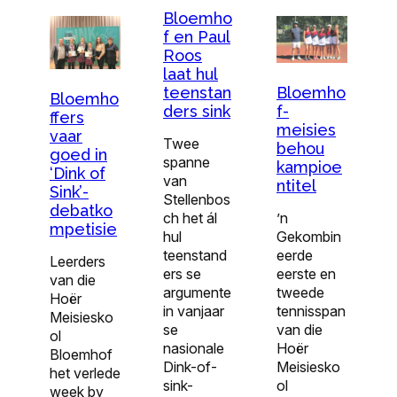
Bloemho
f en Paul
Roos
laat hul
teenstan
Bloemho
Bloemho
ders sink
f-
ffers
meisies
vaar
Twee
behou
goed in
spanne
kampioe
‘Dink of
van
ntitel
Sink’-
Stellenbos
debatko
ch het ál
’n
mpetisie
hul
Gekombin
teenstand
eerde
Leerders
ers se
eerste en
van die
argumente
tweede
Hoër
in vanjaar
tennisspan
Meisiesko
se
van die
ol
nasionale
Hoër
Bloemhof
Dink-of-
Meisiesko
het verlede
sink-
ol
week by