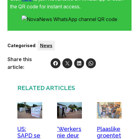
the QR code for instant access.
Categorised
:
News
Share this
article:
RELATED ARTICLES
Plaaslike
US:
‘Werkers
groentet
SAPD se
nie deur