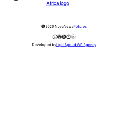
©
2026 NovaNews
Policies
Facebook
Instagram
X
YouTube
LinkedIn
Developed by
LightSpeed WP Agency