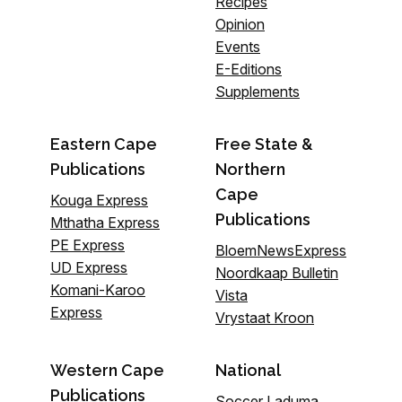
Recipes
Opinion
Events
E-Editions
Supplements
Eastern Cape
Free State &
Publications
Northern
Cape
Kouga Express
Publications
Mthatha Express
PE Express
BloemNewsExpress
UD Express
Noordkaap Bulletin
Komani-Karoo
Vista
Express
Vrystaat Kroon
Western Cape
National
Publications
Soccer Laduma