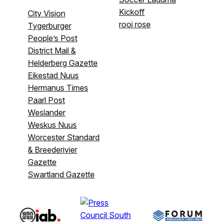
Kickoff
City Vision
rooi rose
Tygerburger
People’s Post
District Mail &
Helderberg Gazette
Eikestad Nuus
Hermanus Times
Paarl Post
Weslander
Weskus Nuus
Worcester Standard
& Breederivier
Gazette
Swartland Gazette