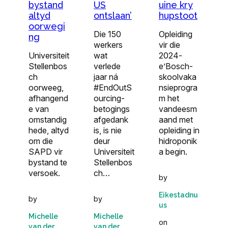
uine kry
bystand
US
hupstoot
altyd
ontslaan’
oorwegi
Opleiding
Die 150
ng
vir die
werkers
2024-
Universiteit
wat
e’Bosch-
Stellenbos
verlede
skoolvaka
ch
jaar ná
nsieprogra
oorweeg,
#EndOutS
m het
afhangend
ourcing-
vandeesm
e van
betogings
aand met
omstandig
afgedank
opleiding in
hede, altyd
is, is nie
hidroponik
om die
deur
a begin.
SAPD vir
Universiteit
bystand te
Stellenbos
versoek.
ch…
by
Eikestadnu
by
by
us
Michelle
Michelle
on
van der
van der