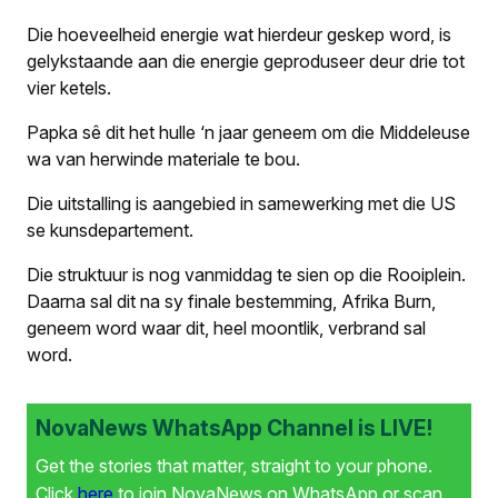
Die hoeveelheid energie wat hierdeur geskep word, is
gelykstaande aan die energie geproduseer deur drie tot
vier ketels.
Papka sê dit het hulle ‘n jaar geneem om die Middeleuse
wa van herwinde materiale te bou.
Die uitstalling is aangebied in samewerking met die US
se kunsdepartement.
Die struktuur is nog vanmiddag te sien op die Rooiplein.
Daarna sal dit na sy finale bestemming, Afrika Burn,
geneem word waar dit, heel moontlik, verbrand sal
word.
NovaNews WhatsApp Channel is LIVE!
Get the stories that matter, straight to your phone.
Click
here
to join NovaNews on WhatsApp or scan