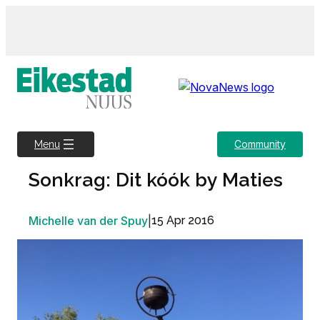
Skip
to
content
Community
Menu
Sonkrag: Dit kóók by Maties
Michelle van der Spuy
|
15 Apr 2016