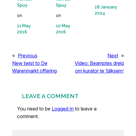
Spuy
Spuy
18 January
2024
on
on
11 May
10 May
2016
2016
«
Previous
Next
»
New twist to De
Video: Beamptes dreig
Warenmarkt offering
om kurator te ‘bliksem’
LEAVE A COMMENT
You need to be
Logged In
to leave a
comment.