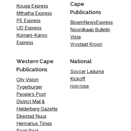
Cape
Kouga Express
Publications
Mthatha Express
PE Express
BloemNewsExpress
UD Express
Noordkaap Bulletin
Komani-Karoo
Vista
Express
Vrystaat Kroon
Western Cape
National
Publications
Soccer Laduma
Kickoff
City Vision
rooi rose
Tygerburger
People’s Post
District Mail &
Helderberg Gazette
Eikestad Nuus
Hermanus Times
Paarl Post