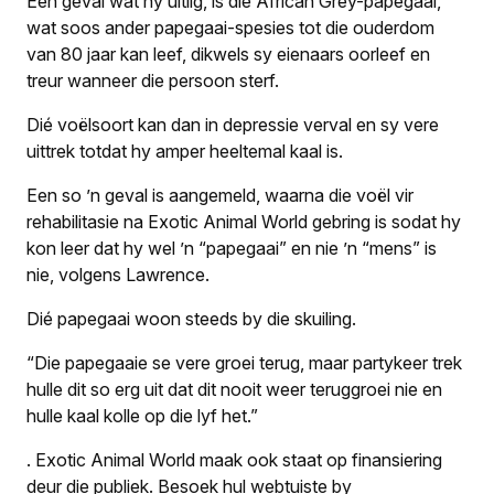
Een geval wat hy uitlig, is die African Grey-papegaai,
wat soos ander papegaai-spesies tot die ouderdom
van 80 jaar kan leef, dikwels sy eienaars oorleef en
treur wanneer die persoon sterf.
Dié voëlsoort kan dan in depressie verval en sy vere
uittrek totdat hy amper heeltemal kaal is.
Een so ’n geval is aangemeld, waarna die voël vir
rehabilitasie na Exotic Animal World gebring is sodat hy
kon leer dat hy wel ’n “papegaai” en nie ’n “mens” is
nie, volgens Lawrence.
Dié papegaai woon steeds by die skuiling.
“Die papegaaie se vere groei terug, maar partykeer trek
hulle dit so erg uit dat dit nooit weer teruggroei nie en
hulle kaal kolle op die lyf het.”
.
Exotic Animal World maak ook staat op finansiering
deur die publiek. Besoek hul webtuiste by