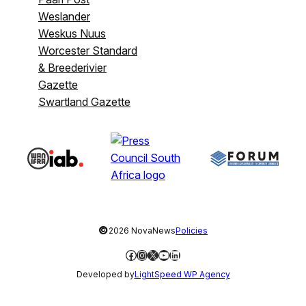
Weslander
Weskus Nuus
Worcester Standard
& Breederivier
Gazette
Swartland Gazette
©
2026 NovaNews
Policies
Facebook
Instagram
X
YouTube
LinkedIn
Developed by
LightSpeed WP Agency