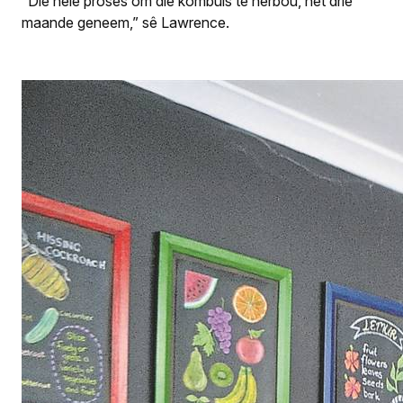
“Die hele proses om die kombuis te herbou, het drie
maande geneem,” sê Lawrence.