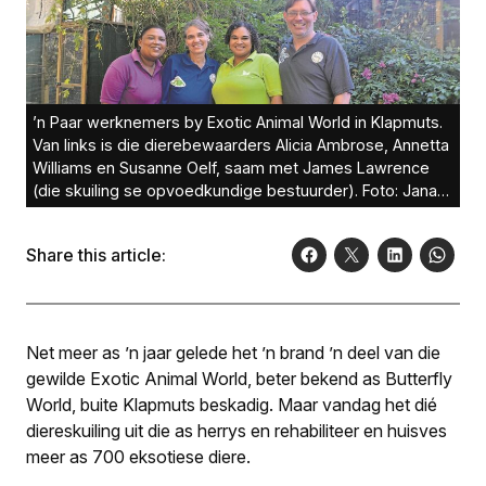
’n Paar werknemers by Exotic Animal World in Klapmuts.
Van links is die dierebewaarders Alicia Ambrose, Annetta
Williams en Susanne Oelf, saam met James Lawrence
(die skuiling se opvoedkundige bestuurder). Foto: Jana
Scheepers
Share this article:
Net meer as ’n jaar gelede het ’n brand ’n deel van die
gewilde Exotic Animal World, beter bekend as Butterfly
World, buite Klapmuts beskadig. Maar vandag het dié
diereskuiling uit die as herrys en rehabiliteer en huisves
meer as 700 eksotiese diere.