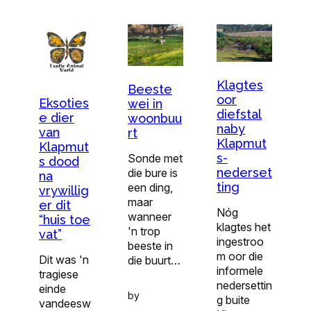
Klagtes
Beeste
oor
Eksoties
wei in
diefstal
e dier
woonbuu
naby
van
rt
Klapmut
Klapmut
s-
Sonde met
s dood
nederset
die bure is
na
ting
een ding,
vrywillig
maar
er dit
Nóg
wanneer
“huis toe
klagtes het
'n trop
vat”
ingestroo
beeste in
m oor die
Dit was 'n
die buurt…
informele
tragiese
nedersettin
einde
by
g buite
vandeesw