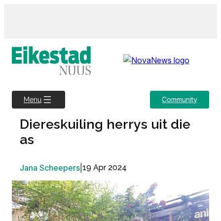
Skip
to
content
Community
Menu
Diereskuiling herrys uit die
as
Jana Scheepers
|
19 Apr 2024