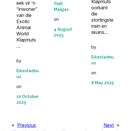
Klapmuts
eek vir 'n
Yaël
oorkant
“inwoner”
Malgas
die
van die
on
stortingste
Exotic
rrein en
Animal
4 August
skuins…
World
2025
Klapmuts
…
by
Eikestadnu
by
us
Eikestadnu
on
us
8 May 2025
on
10 October
2025
«
Previous
Next
»