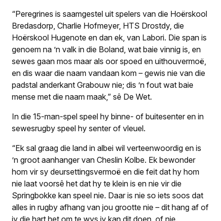
“Peregrines is saamgestel uit spelers van die Hoërskool
Bredasdorp, Charlie Hofmeyer, HTS Drostdy, die
Hoërskool Hugenote en dan ek, van Labori. Die span is
genoem na ’n valk in die Boland, wat baie vinnig is, en
sewes gaan mos maar als oor spoed en uithouvermoë,
en dis waar die naam vandaan kom – gewis nie van die
padstal anderkant Grabouw nie; dis ’n fout wat baie
mense met die naam maak,” sê De Wet.
In die 15-man-spel speel hy binne- of buitesenter en in
sewesrugby speel hy senter of vleuel.
“Ek sal graag die land in albei wil verteenwoordig en is
’n groot aanhanger van Cheslin Kolbe. Ek bewonder
hom vir sy deursettingsvermoë en die feit dat hy hom
nie laat voorsê het dat hy te klein is en nie vir die
Springbokke kan speel nie. Daar is nie so iets soos dat
alles in rugby afhang van jou grootte nie – dit hang af of
jy die hart het om te wys jy kan dit doen, of nie.