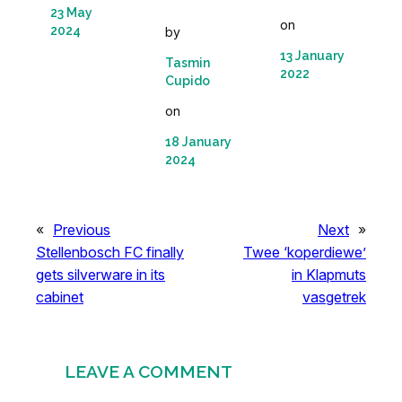
23 May
on
2024
by
13 January
Tasmin
2022
Cupido
on
18 January
2024
«
Previous
Next
»
Stellenbosch FC finally
Twee ‘koperdiewe’
gets silverware in its
in Klapmuts
cabinet
vasgetrek
LEAVE A COMMENT