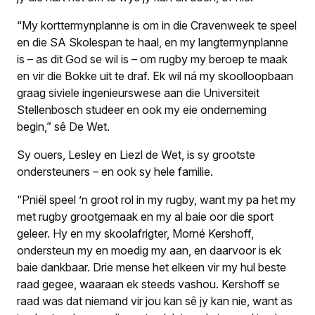
“My korttermynplanne is om in die Cravenweek te speel
en die SA Skolespan te haal, en my langtermynplanne
is – as dit God se wil is – om rugby my beroep te maak
en vir die Bokke uit te draf. Ek wil ná my skoolloopbaan
graag siviele ingenieurswese aan die Universiteit
Stellenbosch studeer en ook my eie onderneming
begin,” sê De Wet.
Sy ouers, Lesley en Liezl de Wet, is sy grootste
ondersteuners – en ook sy hele familie.
“Pniël speel ’n groot rol in my rugby, want my pa het my
met rugby grootgemaak en my al baie oor die sport
geleer. Hy en my skoolafrigter, Morné Kershoff,
ondersteun my en moedig my aan, en daarvoor is ek
baie dankbaar. Drie mense het elkeen vir my hul beste
raad gegee, waaraan ek steeds vashou. Kershoff se
raad was dat niemand vir jou kan sê jy kan nie, want as