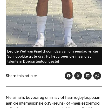
Leo de Wet van Pniël droom daarvan om eendag vir die
Springbokke uit te draf. Hy het vroeër die maand sy
talente in Doebai tentoongestel.
Share this article:
Nie almal is bevoorreg om in sy of haar rugbyloopbaan
aan die internasionale o.19-seuns- of -meisiestoernooi