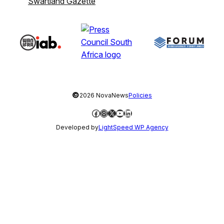
Swartland Gazette
©
2026 NovaNews
Policies
Facebook
Instagram
X
YouTube
LinkedIn
Developed by
LightSpeed WP Agency