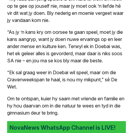
op te gee op jouself nie, maar jy moet ook ’n liefde hê
vir dit wat jy doen. Bly nederig en moenie vergeet waar
jy vandaan kom nie.
“As jy ’n kans kry om oorsee te gaan speel, moet jy die
kans aangryp, want jy doen nuwe ervarings op en leer
ander mense en kulture ken. Terwyl ek in Doebai was,
het ek geleer alles is gevorderd, maar daar is niks soos
SA nie – en jou ma se kos bly maar die beste.
“Ek sal graag weer in Doebai wil speel, maar om die
Cravenweekspan te haal, is nou my mikpunt,” sê De
Wet.
Om te ontspan, kuier hy saam met vriende en familie en
hy hou daarvan om in die natuur te wees en tyd in die
gimnasium deur te bring.
NovaNews WhatsApp Channel is LIVE!