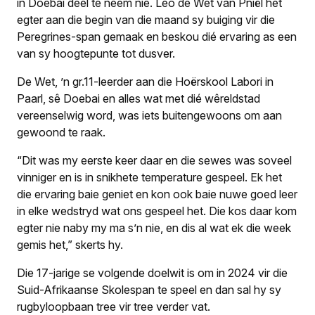
in Doebai deel te neem nie. Leo de Wet van Pniël het
egter aan die begin van die maand sy buiging vir die
Peregrines-span gemaak en beskou dié ervaring as een
van sy hoogtepunte tot dusver.
De Wet, ’n gr.11-leerder aan die Hoërskool Labori in
Paarl, sê Doebai en alles wat met dié wêreldstad
vereenselwig word, was iets buitengewoons om aan
gewoond te raak.
“Dit was my eerste keer daar en die sewes was soveel
vinniger en is in snikhete temperature gespeel. Ek het
die ervaring baie geniet en kon ook baie nuwe goed leer
in elke wedstryd wat ons gespeel het. Die kos daar kom
egter nie naby my ma s’n nie, en dis al wat ek die week
gemis het,” skerts hy.
Die 17-jarige se volgende doelwit is om in 2024 vir die
Suid-Afrikaanse Skolespan te speel en dan sal hy sy
rugbyloopbaan tree vir tree verder vat.