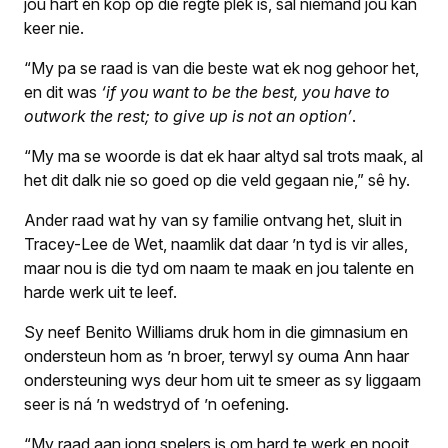
jou hart en kop op die regte plek is, sal niemand jou kan
keer nie.
“My pa se raad is van die beste wat ek nog gehoor het,
en dit was
‘if you want to be the best, you have to
outwork the rest; to give up is not an option’
.
“My ma se woorde is dat ek haar altyd sal trots maak, al
het dit dalk nie so goed op die veld gegaan nie,” sê hy.
Ander raad wat hy van sy familie ontvang het, sluit in
Tracey-Lee de Wet, naamlik dat daar ’n tyd is vir alles,
maar nou is die tyd om naam te maak en jou talente en
harde werk uit te leef.
Sy neef Benito Williams druk hom in die gimnasium en
ondersteun hom as ’n broer, terwyl sy ouma Ann haar
ondersteuning wys deur hom uit te smeer as sy liggaam
seer is ná ’n wedstryd of ’n oefening.
“My raad aan jong spelers is om hard te werk en nooit