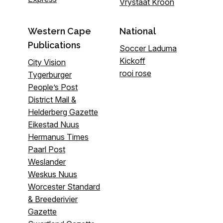
Vrystaat Kroon
Western Cape
National
Publications
Soccer Laduma
Kickoff
City Vision
rooi rose
Tygerburger
People’s Post
District Mail &
Helderberg Gazette
Eikestad Nuus
Hermanus Times
Paarl Post
Weslander
Weskus Nuus
Worcester Standard
& Breederivier
Gazette