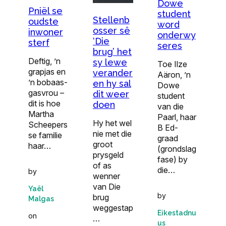
Dowe
Pniël se
student
Stellenb
oudste
word
osser sê
inwoner
onderwy
‘Die
sterf
seres
brug’ het
Deftig, ’n
sy lewe
Toe Ilze
grapjas en
verander
Aäron, ’n
’n bobaas-
en hy sal
Dowe
gasvrou –
dit weer
student
dit is hoe
doen
van die
Martha
Paarl, haar
Hy het wel
Scheepers
B Ed-
nie met die
se familie
graad
groot
haar…
(grondslag
prysgeld
fase) by
of as
die…
by
wenner
van Die
Yaël
by
brug
Malgas
weggestap
Eikestadnu
on
…
us