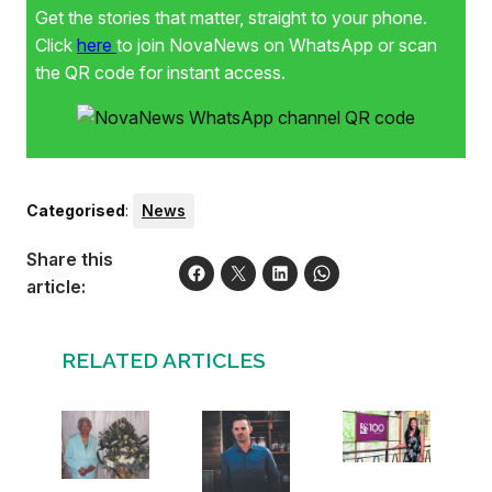
Get the stories that matter, straight to your phone.
Click
here
to join NovaNews on WhatsApp or scan
the QR code for instant access.
Categorised
:
News
Share this
article:
RELATED ARTICLES