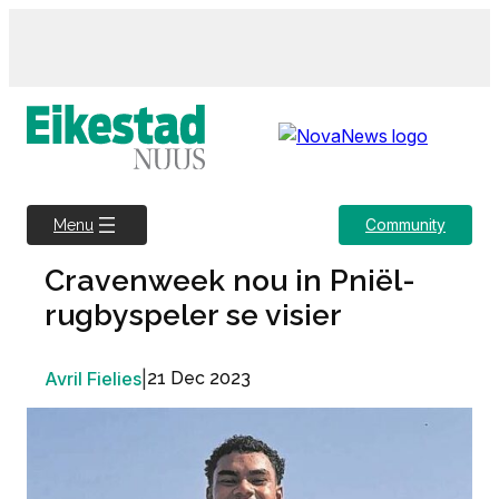
Skip
to
content
Community
Menu
Cravenweek nou in Pniël-
rugbyspeler se visier
Avril Fielies
|
21 Dec 2023