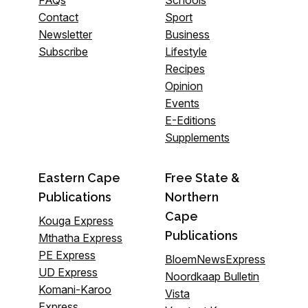
FAQs
Schools
Contact
Sport
Newsletter
Business
Subscribe
Lifestyle
Recipes
Opinion
Events
E-Editions
Supplements
Eastern Cape
Free State &
Publications
Northern
Cape
Kouga Express
Publications
Mthatha Express
PE Express
BloemNewsExpress
UD Express
Noordkaap Bulletin
Komani-Karoo
Vista
Express