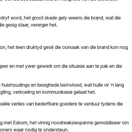
dryf word, het groot skade gely weens die brand, wat die
e gesig staar, vererger het.
, het teen druktyd gesê die oorsaak van die brand kon nog
geer en met ywer gewerk om die situasie aan te pak en die
 huishoudings en besighede beïnvloed, wat hulle vir ’n lang
gting, verkoeling en kommunikasie gelaat het.
iële verlies van bederfbare goedere te verduur tydens die
ing met Eskom, het vinnig noodreaksiespanne gemobiliseer om
woners waar nodig te ondersteun.