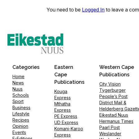
You need to be
Logged In
to leave a co
Categories
Eastern
Western Cape
Cape
Publications
Home
Publications
News
City Vision
Nuus
Tygerburger
Kouga
Schools
People’s Post
Express
Sport
District Mail &
Mthatha
Business
Helderberg Gazett
Express
Lifestyle
Eikestad Nuus
PE Express
Recipes
Hermanus Times
UD Express
Opinion
Paarl Post
Komani-Karoo
Events
Weslander
Express
E-Editions