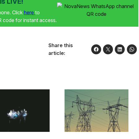
s LIVE!
phone. Click
here
to
code for instant access.
Share this
article: