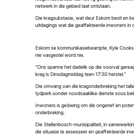
netwerk in die gebied laat ontstaan.
Die kragsubstasie, wat deur Eskom besit en be
uitdagings wat die geaffekteerde inwoners in di
Eskom se kommunikasie­beampte, Kyle Cookson
nie vasgestel word nie.
“Ons spanne het dadelik op die voorval gerea
krag is Dinsdagmiddag teen 17:30 herstel.”
Die omvang van die kragonderbreking het talle
tydperk sonder noodsaaklike dienste soos beli
Inwoners is gedwing om die ongerief en potens
onderbreking.
Die Stellenbosch-munisipaliteit, in samewerk
die situasie te assesseer en geaffekteerde in