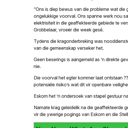
“Ons is diep bewus van die probleme wat die g
ongelukkige voorval. Ons spanne werk nou sa
elektrisiteit in die geaffekteerde gebiede te ve
Grobbelaar, vroeër die week gesê.
Tydens die kragonderbreking was nooddienste
van die gemeenskap verseker het.
Geen beserings is aangemeld as ’n direkte ge
nie.
Die voorval het egter kommer laat ontstaan ??o
potensiële risiko’s wat dit vir openbare veilighe
Eskom het ’n ondersoek van stapel gestuur na 
Namate krag geleidelik na die geaffekteerde g
vir die ywerige pogings van Eskom en die Stell