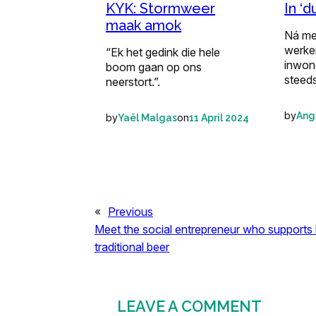
KYK: Stormweer
In ‘d
maak amok
Ná mee
werken
“Ek het gedink die hele
inwon
boom gaan op ons
steeds
neerstort.”.
by
Ang
by
on
Yaël Malgas
11 April 2024
«
Previous
Meet the social entrepreneur who supports
traditional beer
LEAVE A COMMENT