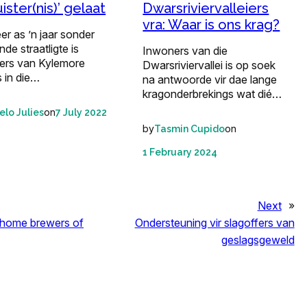
uister(nis)’ gelaat
Dwarsriviervalleiers
vra: Waar is ons krag?
r as ’n jaar sonder
de straatligte is
Inwoners van die
ers van Kylemore
Dwarsriviervallei is op soek
 in die…
na antwoorde vir dae lange
kragonderbrekings wat dié…
on
elo Julies
7 July 2022
by
on
Tasmin Cupido
1 February 2024
Next
»
 home brewers of
Ondersteuning vir slagoffers van
geslagsgeweld