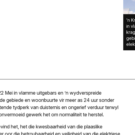
’n K
in v
krag
gebi
elek
22 Mei in vlamme uitgebars en ’n wydverspreide
de gebiede en woonbuurte vir meer as 24 uur sonder
igtende tydperk van duisternis en ongerief verduur terwyl
onvermoeid gewerk het om normaliteit te herstel.
nd het, het die kwesbaarheid van die plaaslike
r oor die betroubaarheid en veiligheid van die elektriese