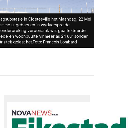
ragsubstasie in Cloetesville het Maandag, 22 Mei
lamme uitgebars en ’n wydverspreide
onderbreking veroorsaak wat geaffekteerde
ede en woonbuurte vir meer as 24 uur sonder
trisiteit gelaat het.Foto: Francois Lombard