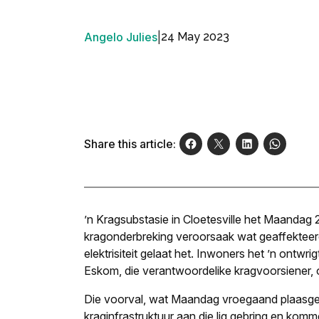
Angelo Julies
|
24 May 2023
Share this article:
’n Kragsubstasie in Cloetesville het Maandag 
kragonderbreking veroorsaak wat geaffekteer
elektrisiteit gelaat het. Inwoners het ’n ontwr
Eskom, die verantwoordelike kragvoorsiener, 
Die voorval, wat Maandag vroegaand plaasgevi
kraginfrastruktuur aan die lig gebring en komme