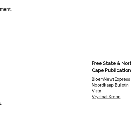
mment.
Free State & Nor
Cape Publication
BloemNewsExpress
Noordkaap Bulletin
Vista
Vrystaat Kroon
e