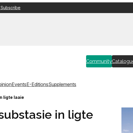
 Subscribe
Community
Catalogu
inion
Events
E-Editions
Supplements
 ligte laaie
substasie in ligte