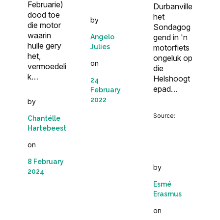
Februarie)
Durbanville
dood toe
het
by
die motor
Sondagog
waarin
gend in 'n
Angelo
hulle gery
Julies
motorfiets
het,
ongeluk op
on
vermoedeli
die
k…
Helshoogt
24
epad…
February
2022
by
Source:
Chantélle
Hartebeest
on
8 February
by
2024
Esmé
Erasmus
on