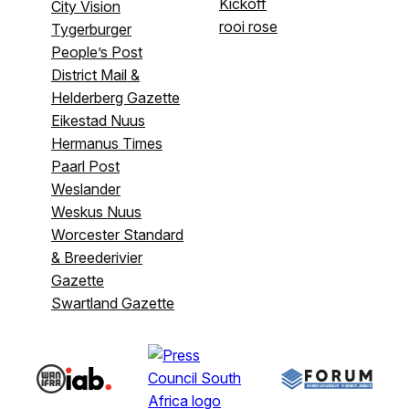
Kickoff
City Vision
rooi rose
Tygerburger
People’s Post
District Mail &
Helderberg Gazette
Eikestad Nuus
Hermanus Times
Paarl Post
Weslander
Weskus Nuus
Worcester Standard
& Breederivier
Gazette
Swartland Gazette