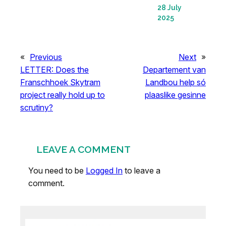
28 July
2025
«
Previous
Next
»
LETTER: Does the
Departement van
Franschhoek Skytram
Landbou help só
project really hold up to
plaaslike gesinne
scrutiny?
LEAVE A COMMENT
You need to be
Logged In
to leave a
comment.