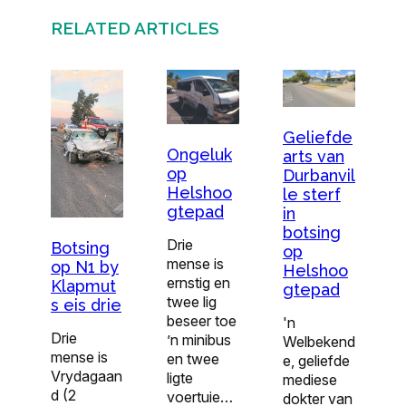
RELATED ARTICLES
Geliefde
Ongeluk
arts van
op
Durbanvil
Helshoo
le sterf
gtepad
in
botsing
Drie
Botsing
op
mense is
op N1 by
Helshoo
ernstig en
Klapmut
gtepad
twee lig
s eis drie
beseer toe
'n
Drie
’n minibus
Welbekend
mense is
en twee
e, geliefde
Vrydagaan
ligte
mediese
d (2
voertuie…
dokter van