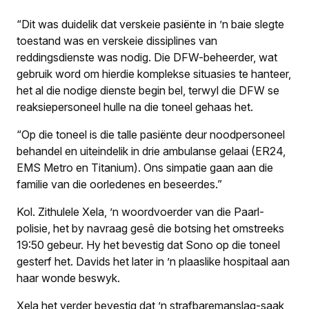
“Dit was duidelik dat verskeie pasiënte in ’n baie slegte
toestand was en verskeie dissiplines van
reddingsdienste was nodig. Die DFW-beheerder, wat
gebruik word om hierdie komplekse situasies te hanteer,
het al die nodige dienste begin bel, terwyl die DFW se
reaksiepersoneel hulle na die toneel gehaas het.
“Op die toneel is die talle pasiënte deur noodpersoneel
behandel en uiteindelik in drie ambulanse gelaai (ER24,
EMS Metro en Titanium). Ons simpatie gaan aan die
familie van die oorledenes en beseerdes.”
Kol. Zithulele Xela, ’n woordvoerder van die Paarl-
polisie, het by navraag gesê die botsing het omstreeks
19:50 gebeur. Hy het bevestig dat Sono op die toneel
gesterf het. Davids het later in ’n plaaslike hospitaal aan
haar wonde beswyk.
Xela het verder bevestig dat ’n strafbaremanslag-saak