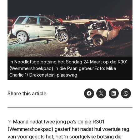
’n Noodlottige botsing het Sondag 24 Maart op die R301
(Wemmershoekpad) in die Paarl gebeur.Foto: Mike
Charlie 1/ Drakenstein-plaaswag
Share this article:
’n Maand nadat twee jong pa’s op die R301
(Wemmershoekpad) gesterf het nadat hul voertuie reg
van voor gebots het, het ’n soortgelyke botsing die