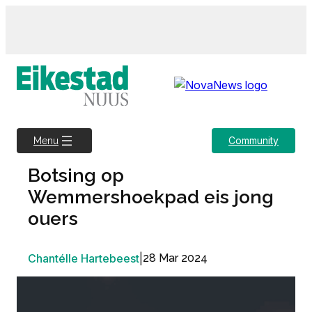
Skip
to
content
Community
Menu
Botsing op
Wemmershoekpad eis jong
ouers
Chantélle Hartebeest
|
28 Mar 2024