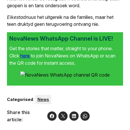
geopen is en tans ondersoek word.
Eikestadnuus
het uitgereik na die families, maar het
teen druktyd geen terugvoering ontvang nie.
NovaNews WhatsApp Channel is LIVE!
Get the stories that matter, straight to your phone.
Click
here
to join NovaNews on WhatsApp or scan
the QR code for instant access.
Categorised
:
News
Share this
article: