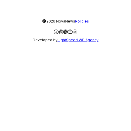
©
2026 NovaNews
Policies
Facebook
Instagram
X
YouTube
LinkedIn
Developed by
LightSpeed WP Agency