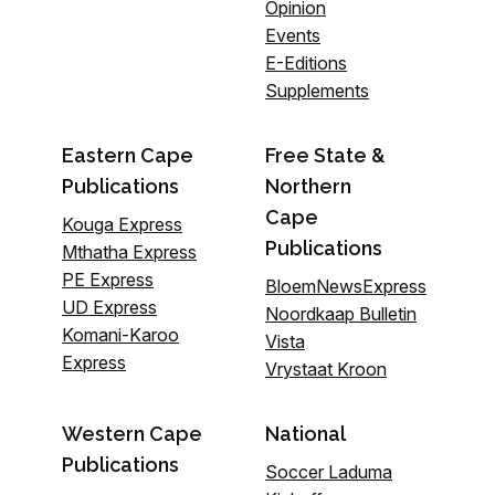
Opinion
Events
E-Editions
Supplements
Eastern Cape
Free State &
Publications
Northern
Cape
Kouga Express
Publications
Mthatha Express
PE Express
BloemNewsExpress
UD Express
Noordkaap Bulletin
Komani-Karoo
Vista
Express
Vrystaat Kroon
Western Cape
National
Publications
Soccer Laduma