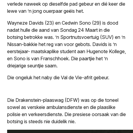
verlede naweek op dieselfde pad gebeur en dié keer die
lewe van ’n jong ouerpaar geëis het.
Wayneze Davids (23) en Cedwin Sono (29) is dood
nadat hulle die aand van Sondag 24 Maart in die
botsing betrokke was. ’n Sportnutsvoertuig (SUV) en ’n
Nissan-bakkie het reg van voor gebots. Davids is ’n
eerstejaar- maatskaplike student aan Hugenote Kollege,
en Sono is van Franschhoek. Die paartjie het ’n
driejarige seuntjie saam.
Die ongeluk het naby die Val de Vie-afrit gebeur.
Die Drakenstein-plaaswag (DFW) was op die toneel
sowel as verskeie ambulansdienste en die plaaslike
polisie en verkeersdienste. Die presiese oorsaak van die
botsing is steeds nie duidelik nie.