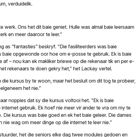
um, verduidelik.
 werk. Ons het dit baie geniet. Hulle was almal baie leersaam
rk en meer daaroor te leer.”
g as “fantasties” beskryf. “Die fasiliteerders was baie
s baie opgewonde oor hoe om e-posse te gebruik. Ek is baie
e af – nou kan ek makliker briewe op die rekenaar tik en per e-
 met rekenaars te doen gekry het,” het Lackay vertel.
m die kursus by te woon, maar het besluit om dit tog te probeer,
eelgeneem het nie.”
ar noppies dat sy die kursus voltooi het. “Ek is baie
nternet gebruik. Ek hoef nie meer vir ander te vra om my te
. Die kursus was baie goed en ek het baie geleer. Die dames
 nie wag om meer dinge op die internet te leer nie.”
tuurder, het die seniors elke dag twee modules gedoen en