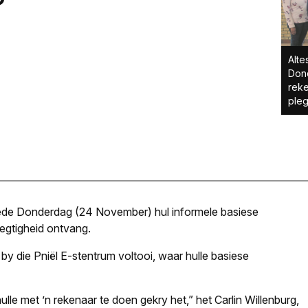
Alte
Dond
reke
pleg
rlede Donderdag (24 November) hul informele basiese
legtigheid ontvang.
by die Pniël E-stentrum voltooi, waar hulle basiese
hulle met ’n rekenaar te doen gekry het,” het Carlin Willenburg,