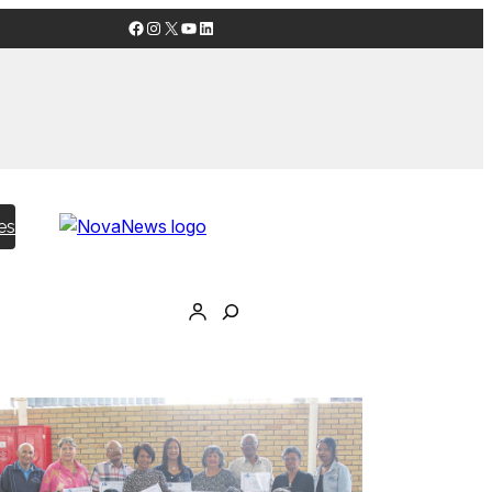
Facebook
Instagram
X
YouTube
LinkedIn
es