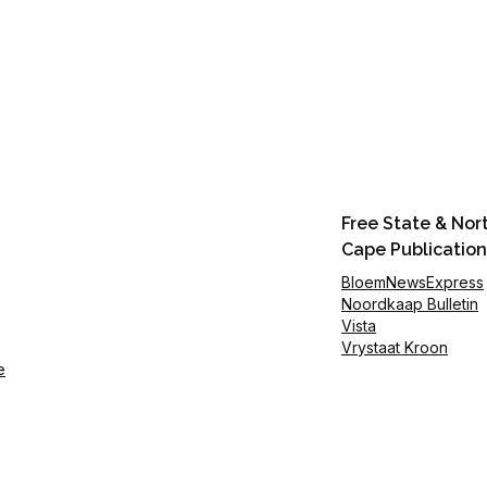
Free State & Nor
Cape Publication
BloemNewsExpress
Noordkaap Bulletin
Vista
Vrystaat Kroon
e