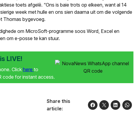
ktiese toets afgelê. “Ons is baie trots op elkeen, want al 14
lesierige week met hulle en ons sien daarna uit om die volgende
het Thomas bygevoeg.
ardighede om MicroSoft-programme soos Word, Excel en
 en om e-posse te kan stuur.
s LIVE!
phone. Click
here
to
code for instant access.
Share this
article: