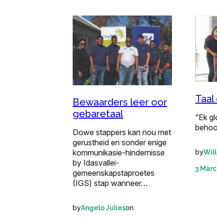
Taal 
Bewaarders leer oor
gebaretaal
“Ek gl
behoor
Dowe stappers kan nou met
gerustheid en sonder enige
by
kommunikasie-hindernisse
Wil
by Idasvallei-
3 Marc
gemeenskapstaproetes
(IGS) stap wanneer…
by
on
Angelo Julies