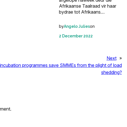
Afrikaanse Taalraad vir haar
bydrae tot Afrikaans…
by
on
Angelo Julies
2 December 2022
Next
»
incubation programmes save SMMEs from the plight of load
shedding?
mment.