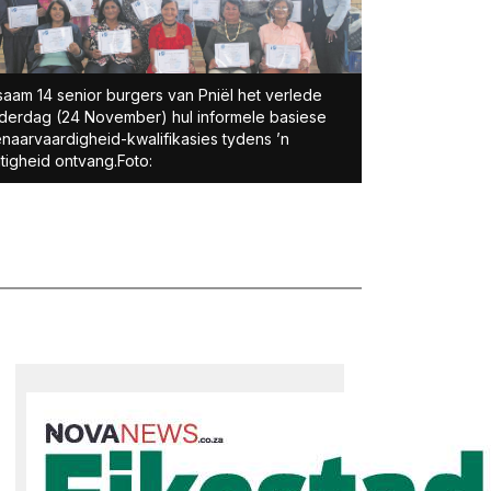
saam 14 senior burgers van Pniël het verlede
erdag (24 November) hul informele basiese
naarvaardigheid-kwalifikasies tydens ’n
tigheid ontvang.Foto: