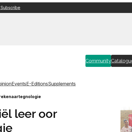
 Subscribe
Community
Catalogu
inion
Events
E-Editions
Supplements
 rekenaartegnologie
ël leer oor
gie