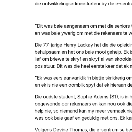
die ontwikkelings­administrateur by die e-sentr
“Dit was baie aangenaam om met die seniors te
en was baie ywerig om met die rekenaars te we
Die 77-jarige Henry Lackay het die die opleidin
behulpsaam en het ons baie mooi gehelp. Ek i
lief om briewe te skryf en skryf al van skoolda
pos stuur. Dit was die heel eerste keer dat ek
“Ek was eers aanvanklik ’n bietjie skrikkerig o
en ek is nie een oomblik spyt dat ek hieraan d
Die oudste student, Sophia Adams (81), is in ha
opgewonde oor rekenaars en kan nou ook die i
help nie, so niemand kan my meer vermaak nie
was ook baie gaaf en geduldig met ons. Ek kan
Volgens Devine Thomas, die e-sentrum se bes