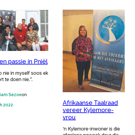
en passie in Pniël
o nie in myself soos ek
t te doen nie.”.
on
liam Sezoe
Afrikaanse Taalraad
h 2022
vereer Kylemore-
vrou
’n Kylemore-inwoner is die
afgelope naweek deur die