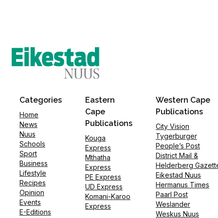
Categories
Eastern
Western Cape
Cape
Publications
Home
Publications
News
City Vision
Nuus
Tygerburger
Kouga
Schools
People’s Post
Express
Sport
District Mail &
Mthatha
Business
Helderberg Gazett
Express
Lifestyle
Eikestad Nuus
PE Express
Recipes
Hermanus Times
UD Express
Opinion
Paarl Post
Komani-Karoo
Events
Weslander
Express
E-Editions
Weskus Nuus