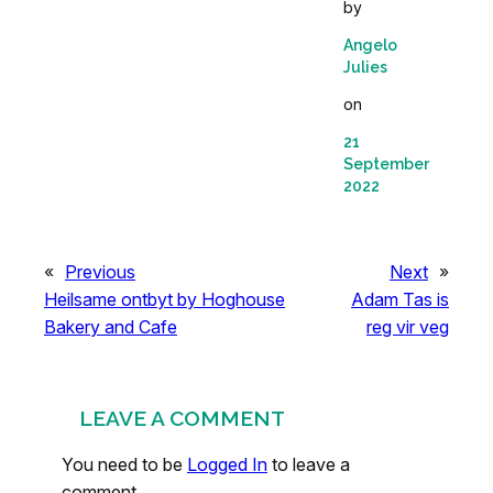
by
Angelo
Julies
on
21
September
2022
«
Previous
Next
»
Heilsame ontbyt by Hoghouse
Adam Tas is
Bakery and Cafe
reg vir veg
LEAVE A COMMENT
You need to be
Logged In
to leave a
comment.