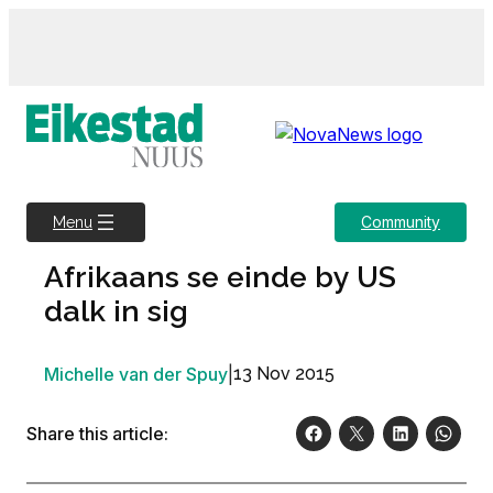
Skip
to
content
Community
Menu
Afrikaans se einde by US
dalk in sig
Michelle van der Spuy
|
13 Nov 2015
Share this article: