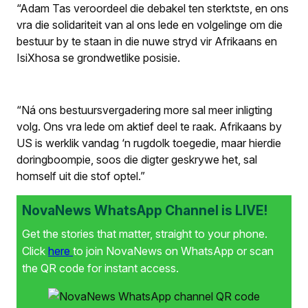
“Adam Tas veroordeel die debakel ten sterktste, en ons
vra die solidariteit van al ons lede en volgelinge om die
bestuur by te staan in die nuwe stryd vir Afrikaans en
IsiXhosa se grondwetlike posisie.
“Ná ons bestuursvergadering more sal meer inligting
volg. Ons vra lede om aktief deel te raak. Afrikaans by
US is werklik vandag ‘n rugdolk toegedie, maar hierdie
doringboompie, soos die digter geskrywe het, sal
homself uit die stof optel.”
NovaNews WhatsApp Channel is LIVE!
Get the stories that matter, straight to your phone.
Click
here
to join NovaNews on WhatsApp or scan
the QR code for instant access.