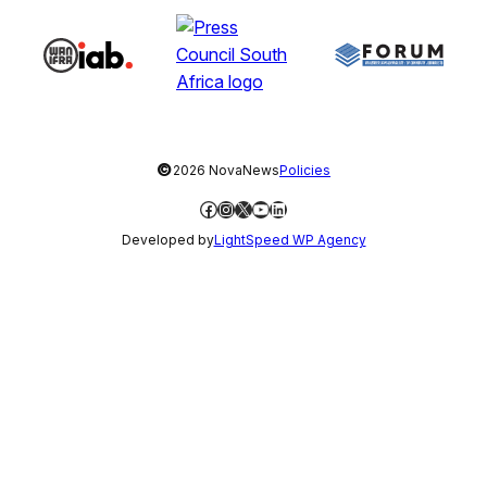
©
2026 NovaNews
Policies
Facebook
Instagram
X
YouTube
LinkedIn
Developed by
LightSpeed WP Agency