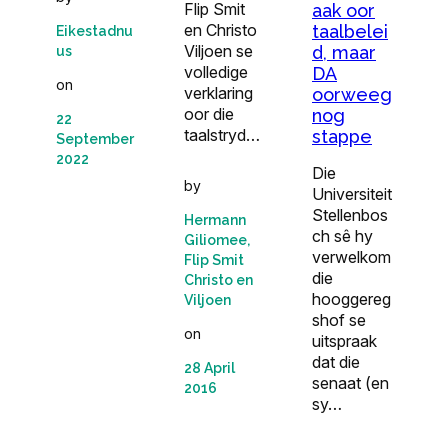
Flip Smit
aak oor
en Christo
taalbelei
Eikestadnu
Viljoen se
d, maar
us
volledige
DA
on
verklaring
oorweeg
oor die
nog
22
taalstryd…
stappe
September
2022
Die
by
Universiteit
Stellenbos
Hermann
ch sê hy
Giliomee,
verwelkom
Flip Smit
die
Christo en
hooggereg
Viljoen
s­hof se
on
uitspraak
dat die
28 April
senaat (en
2016
sy…