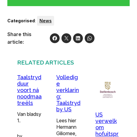
Categorised
:
News
Share this
article:
RELATED ARTICLES
Taalstryd
Volledig
duur
e
voort ná
verklarin
noodmaa
g:
treëls
Taalstryd
by US
Van bladsy
US
1.
Lees hier
verwelk
Hermann
om
Giliomee,
hofuitspr
by