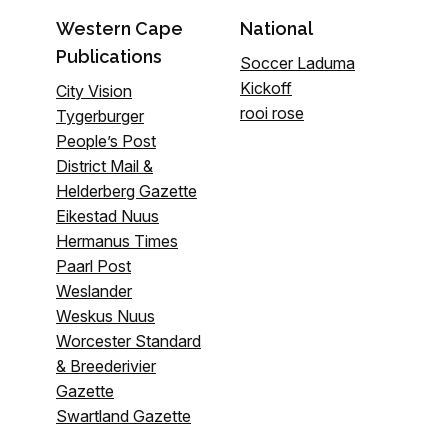
Western Cape
National
Publications
Soccer Laduma
Kickoff
City Vision
rooi rose
Tygerburger
People’s Post
District Mail &
Helderberg Gazette
Eikestad Nuus
Hermanus Times
Paarl Post
Weslander
Weskus Nuus
Worcester Standard
& Breederivier
Gazette
Swartland Gazette