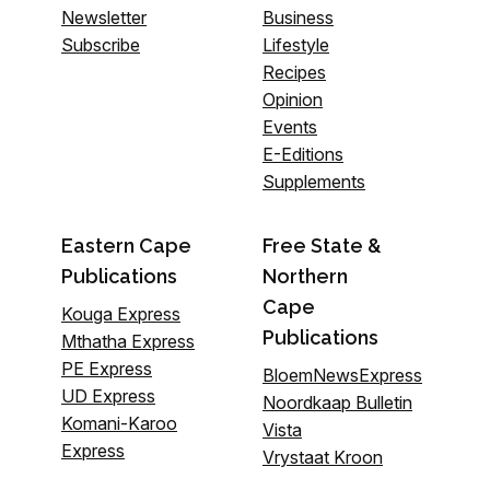
Newsletter
Business
Subscribe
Lifestyle
Recipes
Opinion
Events
E-Editions
Supplements
Eastern Cape
Free State &
Publications
Northern
Cape
Kouga Express
Publications
Mthatha Express
PE Express
BloemNewsExpress
UD Express
Noordkaap Bulletin
Komani-Karoo
Vista
Express
Vrystaat Kroon